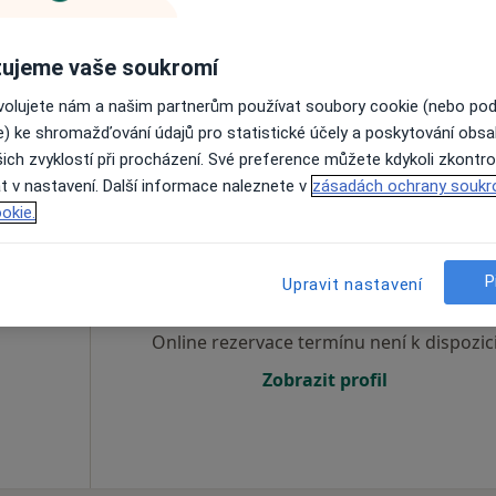
·
Více
Online rezervace termínu není k dispozic
ujeme vaše soukromí
Zobrazit profil
ovolujete nám a našim partnerům používat soubory cookie (nebo po
6/17, České Budějovice
•
Mapa
e) ke shromažďování údajů pro statistické účely a poskytování obs
a.s.
ich zvyklostí při procházení. Své preference můžete kdykoli zkontro
t v nastavení. Další informace naleznete v
zásadách ochrany soukr
okie.
ER,
Dnes
Zítra
So
Ne
6 Srpen
7 Srpen
8 Srpen
9 Srpen
P
Upravit nastavení
·
Více
og
Online rezervace termínu není k dispozic
Zobrazit profil