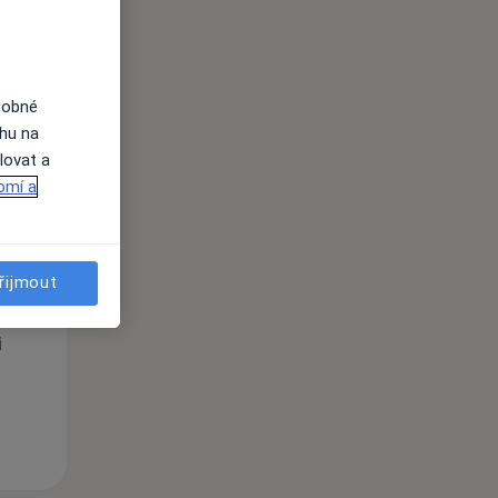
i
dobné
ahu na
lovat a
omí a
Po
Út
St
10 Srpen
11 Srpen
12 Srpen
řijmout
i