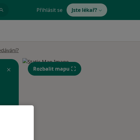
Přihlásit se
Jste lékař?
edávání?
Rozbalit mapu
Po
Út
St
10 Srpen
11 Srpen
12 Srpen