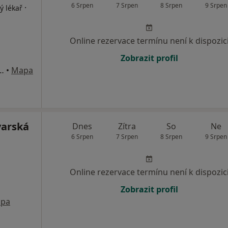
6 Srpen
7 Srpen
8 Srpen
9 Srpen
·
ý lékař
Online rezervace termínu není k dispozic
Zobrazit profil
ka 1088/2, České Budějovice
•
Mapa
varská
Dnes
Zítra
So
Ne
6 Srpen
7 Srpen
8 Srpen
9 Srpen
Online rezervace termínu není k dispozic
Zobrazit profil
pa