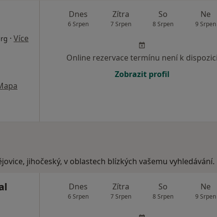
Dnes
Zítra
So
Ne
6 Srpen
7 Srpen
8 Srpen
9 Srpen
·
Více
urg
Online rezervace termínu není k dispozic
Zobrazit profil
Mapa
jovice, jihočeský, v oblastech blízkých vašemu vyhledávání.
al
Dnes
Zítra
So
Ne
6 Srpen
7 Srpen
8 Srpen
9 Srpen