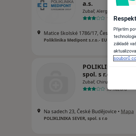
a.s.
Zubař, Alergolog, Chirurg
Respekt
144 názorů
Přijetím p
Matice školské 178
technologi
Poliklinika Medipont s.r.o.- EUROCLINICUM 
základě vaš
aktualizova
souborů co
POLIKLINIKA SEV
spol. s r.o
Zubař, Chirurg, Dermatol
36 názorů
Na sadech 23, České Budějovice
•
Mapa
POLIKLINIKA SEVER, spol. s r.o