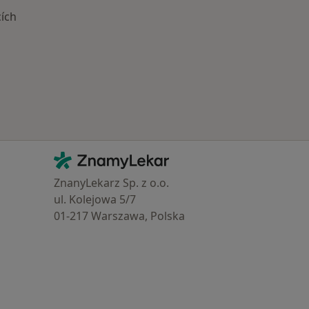
cích
Kontakt
ZnamyLekar - Hlavní stránka
ZnanyLekarz Sp. z o.o.
ul. Kolejowa 5/7
01-217 Warszawa, Polska