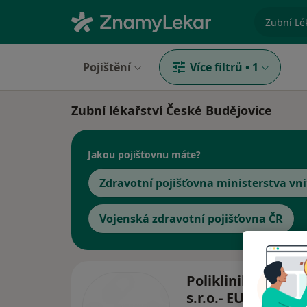
specializ
Pojištění
Více filtrů
•
1
Zubní lékařství České Budějovice
Jakou pojišťovnu máte?
Zdravotní pojišťovna ministerstva vni
Vojenská zdravotní pojišťovna ČR
Poliklinika Medip
s.r.o.- EUROCLIN