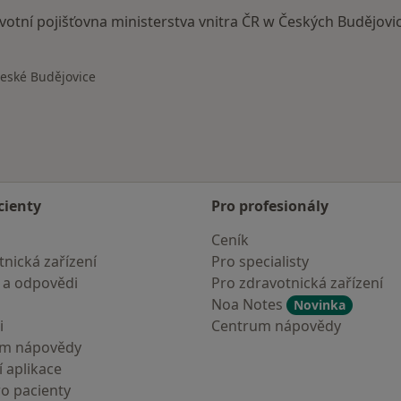
avotní pojišťovna ministerstva vnitra ČR w Českých Budějovi
eské Budějovice
 města
cienty
Pro profesionály
Ceník
nická zařízení
Pro specialisty
 a odpovědi
Pro zdravotnická zařízení
Noa Notes
Novinka
i
Centrum nápovědy
um nápovědy
 aplikace
ro pacienty