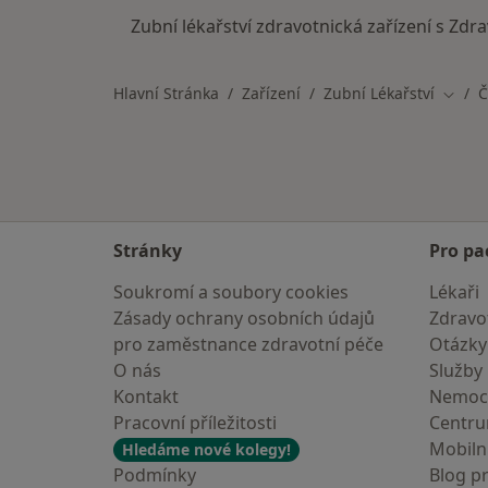
Zubní lékařství zdravotnická zařízení s Zdr
Hlavní Stránka
Zařízení
Zubní Lékařství
Č
Změna
Stránky
Pro pa
Soukromí a soubory cookies
Lékaři
Zásady ochrany osobních údajů
Zdravot
pro zaměstnance zdravotní péče
Otázky
O nás
Služby
Kontakt
Nemoc
Pracovní příležitosti
Centr
Mobilní
Hledáme nové kolegy!
Podmínky
Blog p