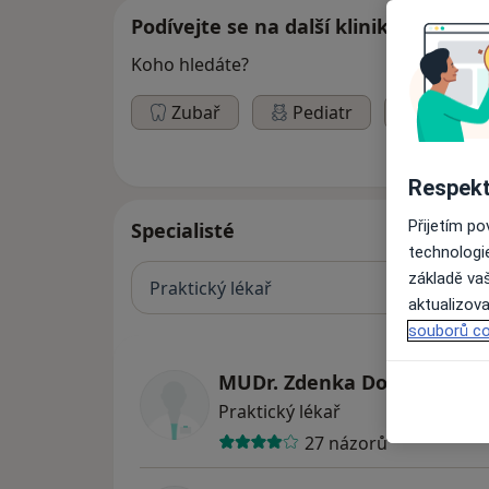
Podívejte se na další kliniky
Koho hledáte?
Zubař
Pediatr
Gyneko
Respekt
Přijetím p
Specialisté
technologi
základě vaš
Praktický lékař
aktualizova
souborů co
MUDr. Zdenka Dolejší
Praktický lékař
27 názorů