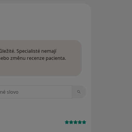
ležité. Specialisté nemají
 nebo změnu recenze pacienta.
 o názorech
zorech