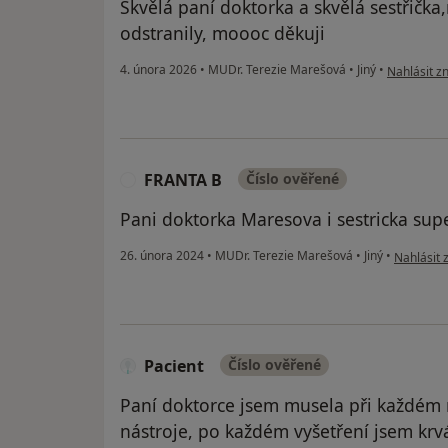
Skvělá paní doktorka a skvělá sestřička
odstranily, moooc děkuji
podle názor
4. února 2026
•
MUDr. Terezie Marešová
•
Jiný
•
Nahlásit zn
FRANTA B
Číslo ověřené
F
Pani doktorka Maresova i sestricka sup
podle náz
26. února 2024
•
MUDr. Terezie Marešová
•
Jiný
•
Nahlásit 
Pacient
Číslo ověřené
Paní doktorce jsem musela při každém
nástroje, po každém vyšetření jsem krvá