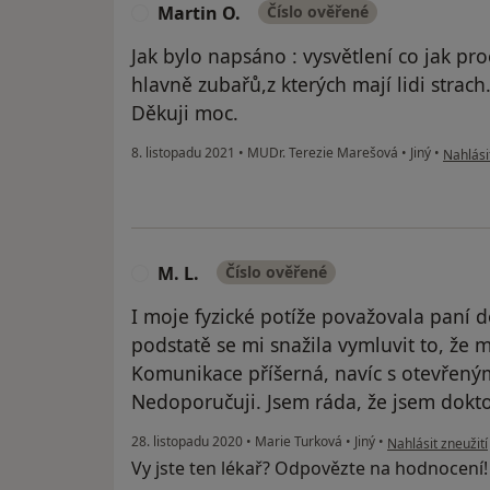
Martin O.
Číslo ověřené
M
Jak bylo napsáno : vysvětlení co jak pr
hlavně zubařů,z kterých mají lidi strach
Děkuji moc.
podle n
8. listopadu 2021
•
MUDr. Terezie Marešová
•
Jiný
•
Nahlási
M. L.
Číslo ověřené
M
I moje fyzické potíže považovala paní 
podstatě se mi snažila vymluvit to, že m
Komunikace příšerná, navíc s otevřený
Nedoporučuji. Jsem ráda, že jsem dokt
podle názoru uživ
28. listopadu 2020
•
Marie Turková
•
Jiný
•
Nahlásit zneužití
Vy jste ten lékař? Odpovězte na hodnocení