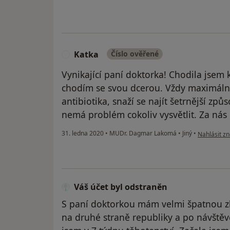
Katka
Číslo ověřené
K
Vynikající paní doktorka! Chodila jsem k
chodím se svou dcerou. Vždy maximáln
antibiotika, snaží se najít šetrnější zp
nemá problém cokoliv vysvětlit. Za nás
podle názor
31. ledna 2020
•
MUDr. Dagmar Lakomá
•
Jiný
•
Nahlásit zn
Váš účet byl odstraněn
S paní doktorkou mám velmi špatnou zk
na druhé straně republiky a po návštěvě 