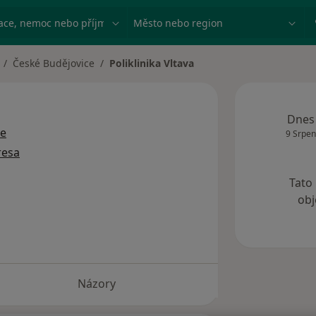
ace, nemoc nebo příjmení
Město nebo region
České Budějovice
Poliklinika Vltava
měna města
Dnes
ce
9 Srpen
resa
Tato
obj
Názory