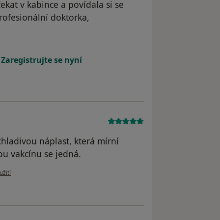
kat v kabince a povídala si se
rofesionální doktorka,
tele Pacient
!
Zaregistrujte se nyní
hladivou náplast, která mírní
kou vakcínu se jedná.
uživatele letitý pacient
užití