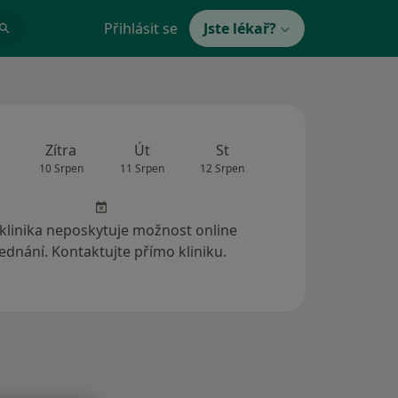
Přihlásit se
Jste lékař?
Zítra
Út
St
Čt
Pá
10 Srpen
11 Srpen
12 Srpen
13 Srpen
14 Srp
 klinika neposkytuje možnost online
ednání. Kontaktujte přímo kliniku.