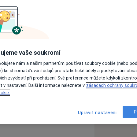
log
Fyzioterapeut
Hledejte jinou specializaci
ujeme vaše soukromí
ovolujete nám a našim partnerům používat soubory cookie (nebo po
Ověřte svou pojišťovnu
e) ke shromažďování údajů pro statistické účely a poskytování obs
ich zvyklostí při procházení. Své preference můžete kdykoli zkontro
t v nastavení. Další informace naleznete v
zásadách ochrany soukr
okie.
P
Upravit nastavení