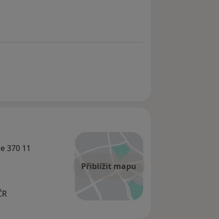
ce 370 11
Přiblížit mapu
ČR