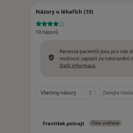
Názory o lékařích (10)
10 názorů
Recenze pacientů jsou pro nás dů
možnost zaplatit za odstranění
Další informace
Další informace.
Hledejte v ná
František policajt
Číslo ověřené
F