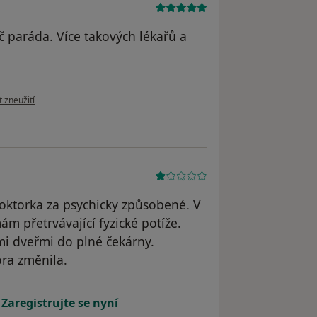
oč paráda. Více takových lékařů a
.
ázoru uživatele Martin O.
t zneužití
doktorka za psychicky způsobené. V
ám přetrvávající fyzické potíže.
mi dveřmi do plné čekárny.
ora změnila.
atele M. L.
!
Zaregistrujte se nyní