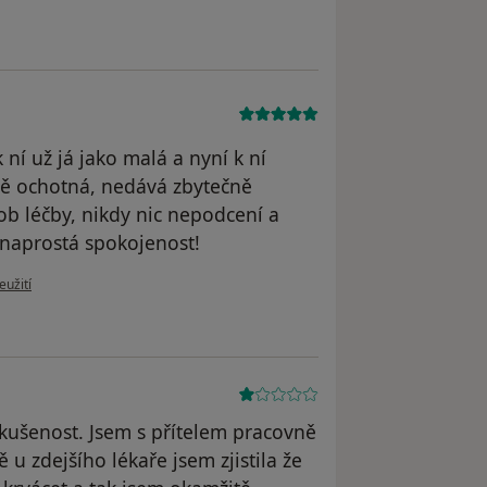
 ní už já jako malá a nyní k ní
ě ochotná, nedává zbytečně
ůsob léčby, nikdy nic nepodcení a
 naprostá spokojenost!
u uživatele Katka
eužití
ušenost. Jsem s přítelem pracovně
u zdejšího lékaře jsem zjistila že