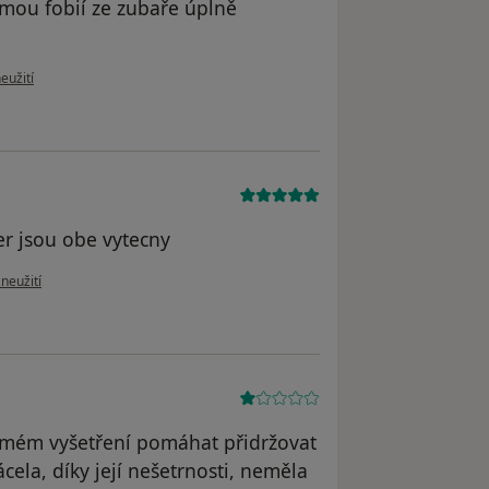
,mou fobií ze zubaře úplně
u uživatele František policajt
eužití
er jsou obe vytecny
oru uživatele FRANTA B
zneužití
 mém vyšetření pomáhat přidržovat
cela, díky její nešetrnosti, neměla