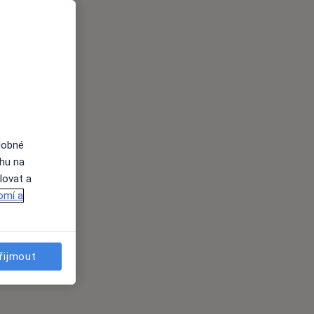
dobné
ahu na
lovat a
omí a
řijmout