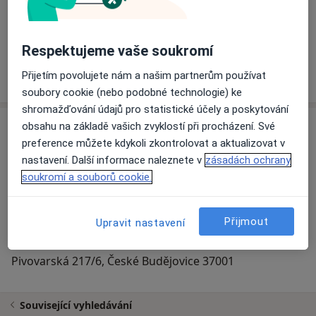
Petr Macháček
Zubař
Respektujeme vaše soukromí
1 názor
Přijetím povolujete nám a našim partnerům používat
soubory cookie (nebo podobné technologie) ke
shromažďování údajů pro statistické účely a poskytování
Adresa
obsahu na základě vašich zvyklostí při procházení. Své
preference můžete kdykoli zkontrolovat a aktualizovat v
nastavení. Další informace naleznete v
zásadách ochrany
soukromí a souborů cookie.
Přiblížit mapu
Přijmout
Upravit nastavení
Zubní praxe Pivovarská s.r.o.
Pivovarská 217/6, České Budějovice 37001
Související vyhledávání