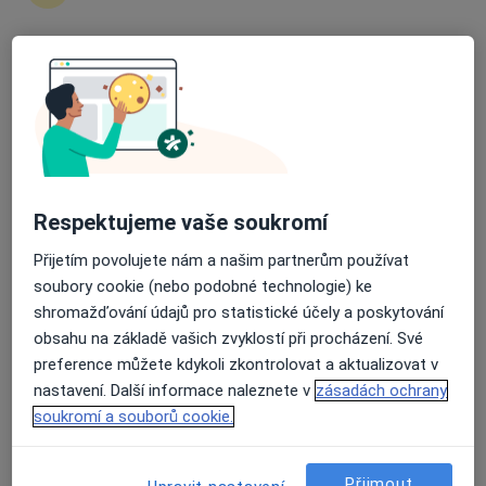
Průměrné hodnocení na Apple a Play Store 4.5
MDDr. Tomáš Matas
·
Více
Zubař
5 názorů
Pražská tř. 1014/71, České Budějovice
•
Mapa
Stomatologie Matas
Respektujeme vaše soukromí
Tento specialista nenabízí online rezervaci termínu na této adrese.
Přijetím povolujete nám a našim partnerům používat
Rezervovat termín
soubory cookie (nebo podobné technologie) ke
shromažďování údajů pro statistické účely a poskytování
obsahu na základě vašich zvyklostí při procházení. Své
preference můžete kdykoli zkontrolovat a aktualizovat v
nastavení. Další informace naleznete v
zásadách ochrany
soukromí a souborů cookie.
Přijmout