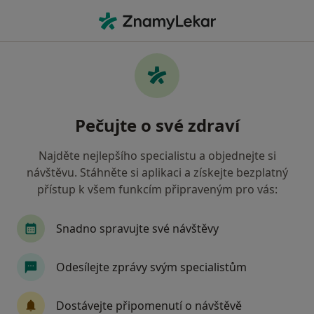
Hla
Strach Ze Zubařů • České Budějovice, jihočeský
Filtry
• 1
Mapa
Strach ze zubařů České Budějovice
Pečujte o své zdraví
Jak řadíme výsledky vyhledávání?
Najděte nejlepšího specialistu a objednejte si
návštěvu. Stáhněte si aplikaci a získejte bezplatný
Jakého specialistu hledáte?
přístup k všem funkcím připraveným pro vás:
Zubař
Snadno spravujte své návštěvy
Odesílejte zprávy svým specialistům
Dostávejte připomenutí o návštěvě