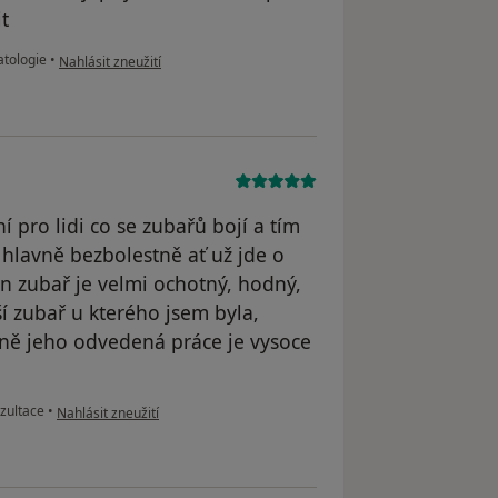
t
podle názoru uživatele Martin
atologie
•
Nahlásit zneužití
pro lidi co se zubařů bojí a tím
 hlavně bezbolestně ať už jde o
an zubař je velmi ochotný, hodný,
í zubař u kterého jsem byla,
ně jeho odvedená práce je vysoce
podle názoru uživatele Hana
zultace
•
Nahlásit zneužití