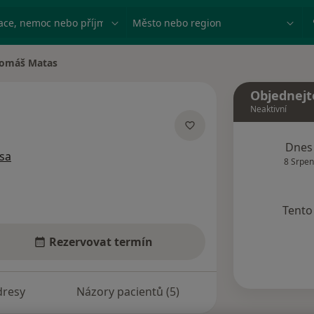
ace, nemoc nebo příjmení
Město nebo region
omáš Matas
 města
Objednejt
Neaktivní
ích
Dnes
sa
8 Srpen
Tento 
Rezervovat termín
dresy
Názory pacientů (5)