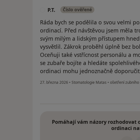
P.T.
Číslo ověřené
P
Ráda bych se podělila o svou velmi poz
ordinací. Před návštěvou jsem měla tr
svým milým a lidským přístupem hned 
vysvětlil. Zákrok proběhl úplně bez bo
Oceňuji také vstřícnost personálu a m
se zubaře bojíte a hledáte spolehlivé
ordinaci mohu jednoznačně doporučit
27. března 2026
•
Stomatologie Matas
•
ošetření zubního
Pomáhají vám názory rozhodovat o 
ordinaci na