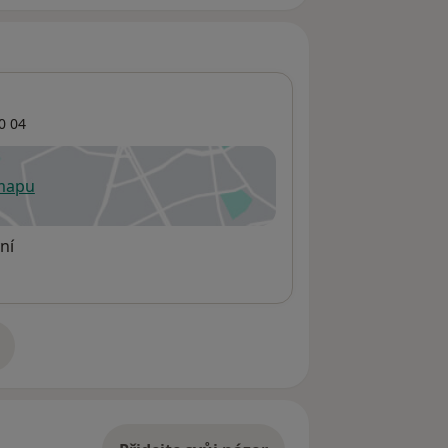
0 04
 mapu
 otevře v nové záložce
ní
adrese