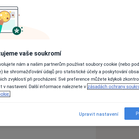
ujeme vaše soukromí
zubů
Paradontóza
ovolujete nám a našim partnerům používat soubory cookie (nebo po
e) ke shromažďování údajů pro statistické účely a poskytování obs
a11y_sr_more_diseases
ich zvyklostí při procházení. Své preference můžete kdykoli zkontro
t v nastavení. Další informace naleznete v
zásadách ochrany soukr
okie.
zkušenostech
P
Upravit nastavení