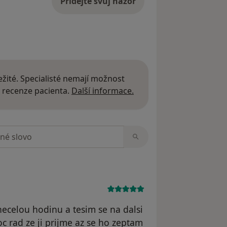
Přidejte svůj názor
žité. Specialisté nemají možnost
Další informace o názor
 recenze pacienta.
Další informace.
zorech
necelou hodinu a tesim se na dalsi
 rad ze ji prijme az se ho zeptam