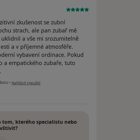
itivní zkušenost se zubní
ochu strach, ale pan zubař mě
uklidnil a vše mi srozumitelně
lesti a v příjemné atmosféře.
oderní vybavení ordinace. Pokud
ho a empatického zubaře, tuto
.
podle názoru uživatele P.T.
 kazu
•
Nahlásit zneužití
tom, kterého specialistu nebo
vštívit?