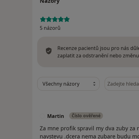
Názory
5 názorů
Recenze pacientů jsou pro nás důle
zaplatit za odstranění nebo změnu
Hledejte v ná
Martin
Číslo ověřené
M
Za mne profik spravil my dva zuby za 
navstevu .dcera nema zubare budu moc