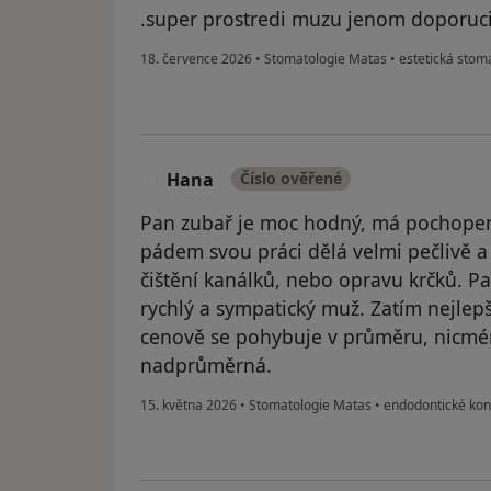
.super prostredi muzu jenom doporuci
18. července 2026
•
Stomatologie Matas
•
estetická stom
Hana
Číslo ověřené
H
Pan zubař je moc hodný, má pochopení 
pádem svou práci dělá velmi pečlivě a
čištění kanálků, nebo opravu krčků. P
rychlý a sympatický muž. Zatím nejlepš
cenově se pohybuje v průměru, nicmé
nadprůměrná.
15. května 2026
•
Stomatologie Matas
•
endodontické kon