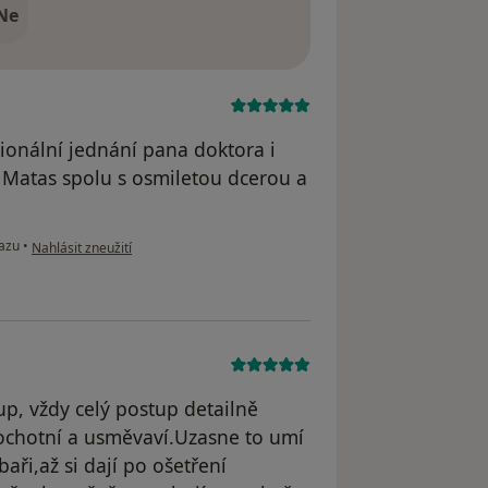
Ne
sionální jednání pana doktora i
e Matas spolu s osmiletou dcerou a
podle názoru uživatele MJ
kazu
•
Nahlásit zneužití
up, vždy celý postup detailně
, ochotní a usměvaví.Uzasne to umí
aři,až si dají po ošetření