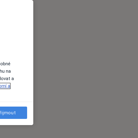
dobné
ahu na
lovat a
omí a
řijmout