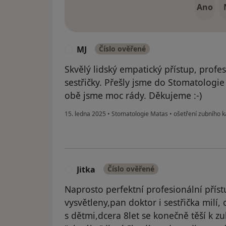
Ano
MJ
Číslo ověřené
M
Skvělý lidský empatický přístup, profe
sestřičky. Přešly jsme do Stomatologi
obě jsme moc rády. Děkujeme :-)
15. ledna 2025
•
Stomatologie Matas
•
ošetření zubního 
Jitka
Číslo ověřené
J
Naprosto perfektní profesionální příst
vysvětleny,pan doktor i sestřička milí
s dětmi,dcera 8let se konečně těší k zub