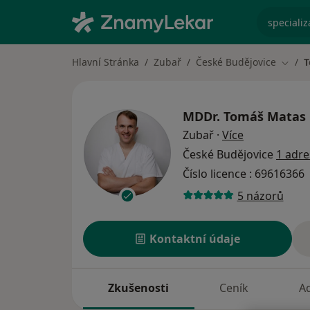
specializ
Hlavní Stránka
Zubař
České Budějovice
T
Změna
MDDr.
Tomáš Matas
o specializac
Zubař
·
Více
České Budějovice
1 adre
Číslo licence : 69616366
5 názorů
Kontaktní údaje
Zkušenosti
Ceník
A