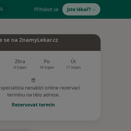
Přihlásit se
Jste lékař?
e se na ZnamyLekar.cz
Zítra
Po
Út
St
Čt
9 Srpen
10 Srpen
11 Srpen
12 Srpen
13 Srp
specialista nenabízí online rezervaci
termínu na této adrese.
Rezervovat termín