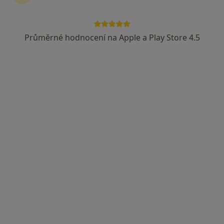
Průměrné hodnocení na Apple a Play Store 4.5
MDDr. Diana Urban
·
Více
Zubař
4 názory
Jírovcova 15, České Budějovice
•
Mapa
DentiSmile
Tento specialista nenabízí online rezervaci termínu na této adrese.
Rezervovat termín