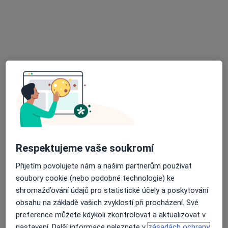
Zubař
14 názorů
Lidická 2144/108, České Budějovice
•
Mapa
Stomatologická ordinace
Tento specialista nenabízí online rezervaci termínu na této adrese.
Rezervovat termín
Respektujeme vaše soukromí
Přijetím povolujete nám a našim partnerům používat
soubory cookie (nebo podobné technologie) ke
shromažďování údajů pro statistické účely a poskytování
MDDr. Anna Dvořáková
obsahu na základě vašich zvyklostí při procházení. Své
Zubař, Stomatochirurg
preference můžete kdykoli zkontrolovat a aktualizovat v
nastavení. Další informace naleznete v
zásadách ochrany