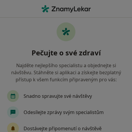
Hla
Zubař • Trhové Sviny, jihočeský
Filtry
Mapa
Zubař Trhové Sviny
Pečujte o své zdraví
Jak řadíme výsledky vyhledávání?
Najděte nejlepšího specialistu a objednejte si
návštěvu. Stáhněte si aplikaci a získejte bezplatný
Jakou pojišťovnu máte?
přístup k všem funkcím připraveným pro vás:
Všeobecná zdravotní pojišťovna
Oborová zdra
Snadno spravujte své návštěvy
Odesílejte zprávy svým specialistům
Dostávejte připomenutí o návštěvě