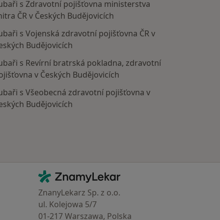
ubaři s Zdravotní pojišťovna ministerstva
nitra ČR v Českých Budějovicích
ubaři s Vojenská zdravotní pojišťovna ČR v
eských Budějovicích
ubaři s Revírní bratrská pokladna, zdravotní
ojišťovna v Českých Budějovicích
ubaři s Všeobecná zdravotní pojišťovna v
eských Budějovicích
Kontakt
ZnamyLekar - Hlavní stránka
ZnanyLekarz Sp. z o.o.
ul. Kolejowa 5/7
01-217 Warszawa, Polska