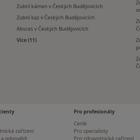
Z
Zubní kámen v Českých Budějovicích
v
Zubní kaz v Českých Budějovicích
Z
Absces v Českých Budějovicích
Č
Více (11)
Z
jovic
Více v kategorii: Nejčastěji léčené nemoci
p
Z
Č
cienty
Pro profesionály
Ceník
nická zařízení
Pro specialisty
 a odpovědi
Pro zdravotnická zařízení