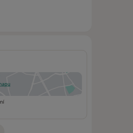
 mapu
 otevře v nové záložce
ní