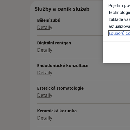
Přijetím p
Služby a ceník služeb
technologi
základě vaš
Bělení zubů
aktualizova
Detaily
souborů co
Digitální rentgen
Detaily
Endodontické konzultace
Detaily
Estetická stomatologie
Detaily
Keramická korunka
Detaily