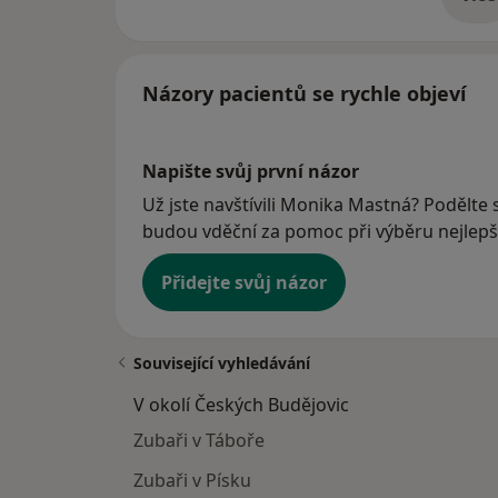
o 
Názory pacientů se rychle objeví
Napište svůj první názor
Už jste navštívili Monika Mastná? Podělte s
budou vděční za pomoc při výběru nejlepší
Přidejte svůj názor
Související vyhledávání
V okolí Českých Budějovic
Zubaři v Táboře
Zubaři v Písku