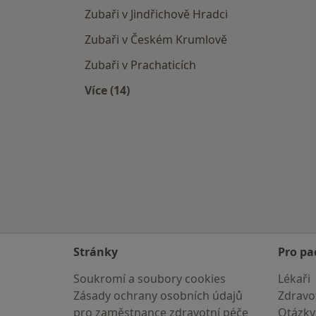
Zubaři v Jindřichově Hradci
Zubaři v Českém Krumlově
Zubaři v Prachaticích
Více (14)
Více v kategorii: V okolí Českých Budě
Stránky
Pro pa
Soukromí a soubory cookies
Lékaři
Zásady ochrany osobních údajů
Zdravot
pro zaměstnance zdravotní péče
Otázky