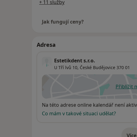
+ 11 služby
Jak fungují ceny?
Adresa
Estetikdent s.r.o.
U Tří lvů 10,
České Budějovice
370 01
Přiblížit
se
Dostupnost
Na této adrese online kalendář není aktiv
Co mám v takové situaci udělat?
Více