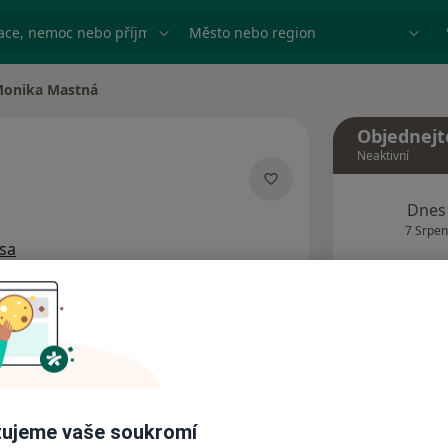
ace, nemoc nebo příjmení
Město nebo region
onika Mastná
 města
Objednejt
Neaktivní
Dnes
ích
7 Srpen
sa
Tento 
Rezervovat termín
Názory pacientů
ujeme vaše soukromí