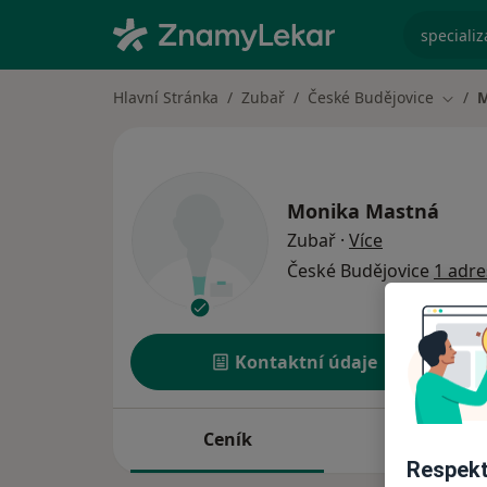
specializ
Hlavní Stránka
Zubař
České Budějovice
M
Změna
Monika Mastná
o specializac
Zubař
·
Více
České Budějovice
1 adre
Kontaktní údaje
Ceník
Adresy
Respekt