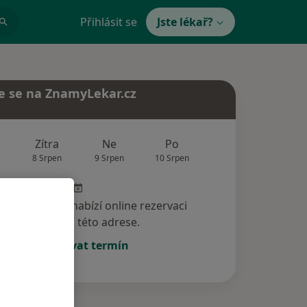
Přihlásit se
Jste lékař?
e se na ZnamyLekar.cz
Zítra
Ne
Po
Út
St
8 Srpen
9 Srpen
10 Srpen
11 Srpen
12 Srp
specialista nenabízí online rezervaci
termínu na této adrese.
Rezervovat termín