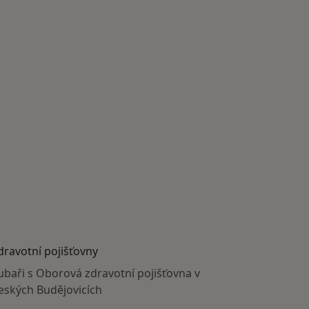
dravotní pojišťovny
ubaři s Oborová zdravotní pojišťovna v
eských Budějovicích