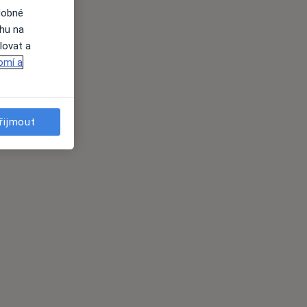
dobné
ahu na
lovat a
omí a
řijmout