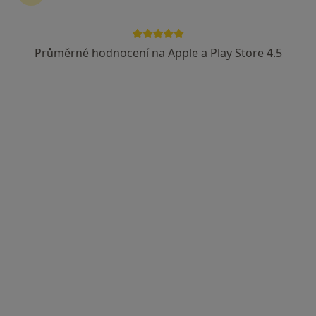
Průměrné hodnocení na Apple a Play Store 4.5
MUDr. Pavel Šmíd
Zubař
14 názorů
Röschova 850, Jindřichův Hradec
•
Mapa
Tento specialista nenabízí online rezervaci termínu na této adrese.
Rezervovat termín