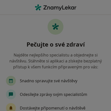
Hla
Zubař • Třeboň, jihočeský
Filtry
Mapa
Zubař Třeboň
Pečujte o své zdraví
Jak řadíme výsledky vyhledávání?
Najděte nejlepšího specialistu a objednejte si
návštěvu. Stáhněte si aplikaci a získejte bezplatný
Jakou pojišťovnu máte?
přístup k všem funkcím připraveným pro vás:
Zdravotní pojišťovna ministerstva vnitra ČR
O
Snadno spravujte své návštěvy
Odesílejte zprávy svým specialistům
Dostávejte připomenutí o návštěvě