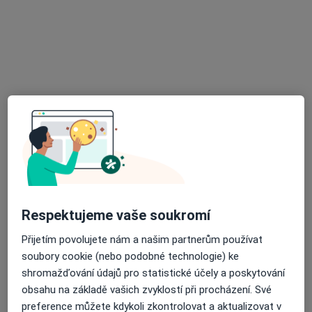
Zubař
18 názorů
Jarošovská 1126/II, Jindřichův Hradec
•
Mapa
Praktický lékař - stomatolog
Tento specialista nenabízí online rezervaci termínu na této adrese.
Rezervovat termín
Respektujeme vaše soukromí
Přijetím povolujete nám a našim partnerům používat
soubory cookie (nebo podobné technologie) ke
Tomáš Havlíček
shromažďování údajů pro statistické účely a poskytování
obsahu na základě vašich zvyklostí při procházení. Své
Zubař
preference můžete kdykoli zkontrolovat a aktualizovat v
3 názory