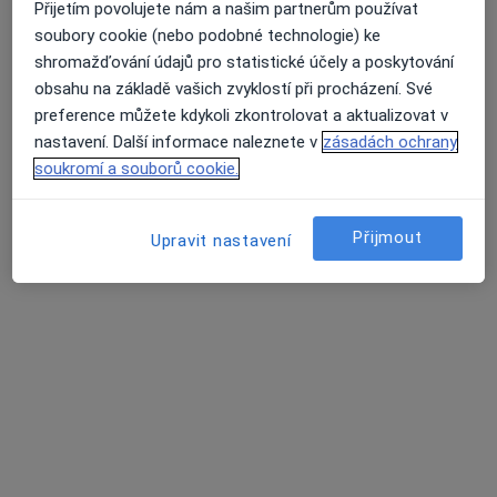
Zubní ordinace
Přijetím povolujete nám a našim partnerům používat
soubory cookie (nebo podobné technologie) ke
Tento specialista nenabízí online rezervaci termínu na této adrese.
shromažďování údajů pro statistické účely a poskytování
obsahu na základě vašich zvyklostí při procházení. Své
Rezervovat termín
preference můžete kdykoli zkontrolovat a aktualizovat v
nastavení. Další informace naleznete v
zásadách ochrany
soukromí a souborů cookie.
Přijmout
Upravit nastavení
MUDr. Dana Princová
Zubař
15 názorů
Otín 58, Jindřichův Hradec
•
Mapa
Soukromá stomatologická ordinace