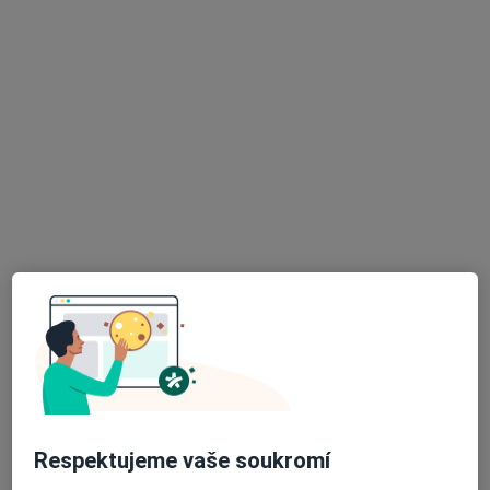
Jarošovská 1126/II, Jindřichův Hradec
•
Mapa
Praktický lékař - stomatolog
Tento specialista nenabízí online rezervaci termínu na této adrese.
Rezervovat termín
MUDr. Marie Plucarová
Zubař
2 názory
Respektujeme vaše soukromí
Röschova 1353, Jindřichův Hradec
•
Mapa