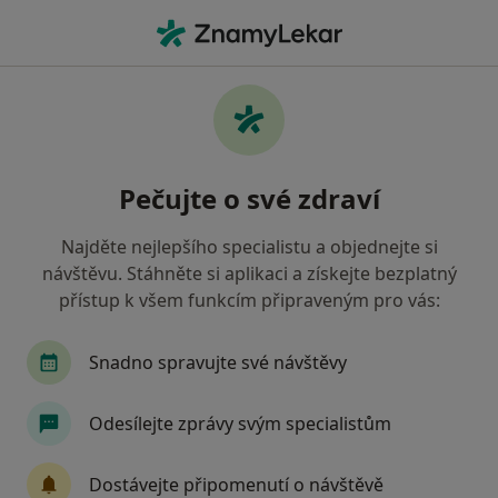
Hla
Zubař • Třeboň, jihočeský
Filtry
• 1
Mapa
Doporučení zubaři s Oborová zdravotní
Pečujte o své zdraví
pojišťovna Třeboň
Jak řadíme výsledky vyhledávání?
Najděte nejlepšího specialistu a objednejte si
návštěvu. Stáhněte si aplikaci a získejte bezplatný
přístup k všem funkcím připraveným pro vás:
Snadno spravujte své návštěvy
Odesílejte zprávy svým specialistům
MUDr. Radek Hulička
Dostávejte připomenutí o návštěvě
Zubař