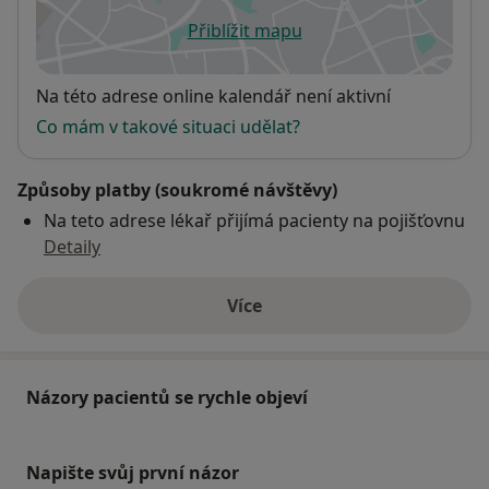
Přiblížit mapu
se otevře v nové záložce
Dostupnost
Na této adrese online kalendář není aktivní
Co mám v takové situaci udělat?
Způsoby platby (soukromé návštěvy)
Na teto adrese lékař přijímá pacienty na pojišťovnu
Detaily
Více
o adrese
Názory pacientů se rychle objeví
Napište svůj první názor