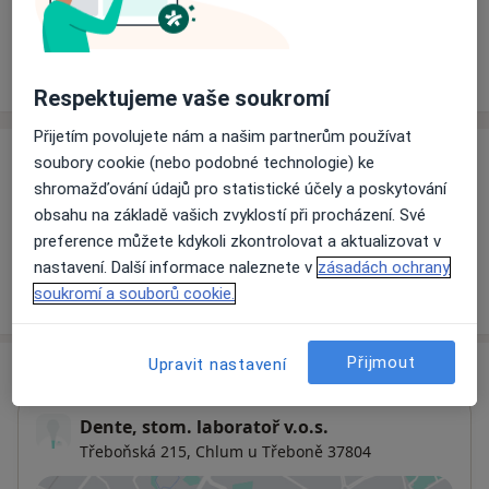
Rezervovat termín
Ceník
Adresy
Názory pacientů
Respektujeme vaše soukromí
Přijetím povolujete nám a našim partnerům používat
soubory cookie (nebo podobné technologie) ke
Ceník
shromažďování údajů pro statistické účely a poskytování
Informace o službách a cenách nejsou k dispozici
obsahu na základě vašich zvyklostí při procházení. Své
Tento specialista ještě nepřidával žádné informace o
preference můžete kdykoli zkontrolovat a aktualizovat v
svých službách.
nastavení. Další informace naleznete v
zásadách ochrany
soukromí a souborů cookie.
Přijmout
Upravit nastavení
Adresa
Dente, stom. laboratoř v.o.s.
Třeboňská 215,
Chlum u Třeboně 37804