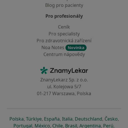
Blog pro pacienty
Pro profesionály
Ceník
Pro specialisty
Pro zdravotnická zařízení
Noa Notes
Novinka
Centrum nápovědy
Kontakt
ZnamyLekar - Hlavní stránka
ZnanyLekarz Sp. z o.o.
ul. Kolejowa 5/7
01-217 Warszawa, Polska
se otevře v nové záložce
se otevře v nové záložce
se otevře v nové záložce
se otevře v nové záložce
se otevře v 
se o
Polska
,
Türkiye
,
España
,
Italia
,
Deutschland
,
Česko
,
se otevře v nové záložce
se otevře v nové záložce
se otevře v nové záložce
se otevře v nové záložc
se otevře v 
se ote
Portugal
,
México
,
Chile
,
Brasil
,
Argentina
,
Perú
,