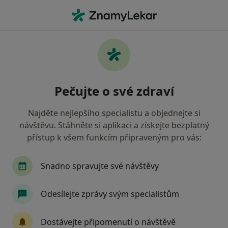
Hla
Zubař • Teplice, ústecký
Filtry
• 1
Mapa
Doporučení zubaři s Oborová zdravotní
Pečujte o své zdraví
pojišťovna Teplice
Jak řadíme výsledky vyhledávání?
Najděte nejlepšího specialistu a objednejte si
návštěvu. Stáhněte si aplikaci a získejte bezplatný
přístup k všem funkcím připraveným pro vás:
Snadno spravujte své návštěvy
Odesílejte zprávy svým specialistům
MUDr. Lumír Švec
Dostávejte připomenutí o návštěvě
Zubař