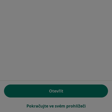
MUDr. Aleš Zýka
Zubař
13 názorů
Masarykova 190/111, Ústí nad Labem
•
Mapa
Ord. praktického lékaře stomatologa
Tento specialista nenabízí online rezervaci termínu na této adrese.
Rezervovat termín
Otevřít
Pokračujte ve svém prohlížeči