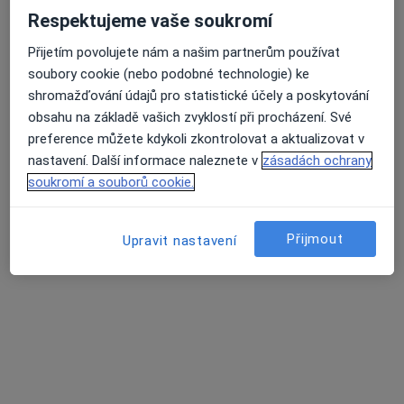
Respektujeme vaše soukromí
Korunky. Můstky.Náhrady celkově, částečné.
Přijetím povolujete nám a našim partnerům používat
Léčení kořenovych kanálků.
soubory cookie (nebo podobné technologie) ke
Vyplní fotopolimerni, skloionomerni,AMG
shromažďování údajů pro statistické účely a poskytování
obsahu na základě vašich zvyklostí při procházení. Své
Adresa 1
Adresa 2
preference můžete kdykoli zkontrolovat a aktualizovat v
nastavení. Další informace naleznete v
zásadách ochrany
Opatovská 1763/11, Praha
•
Mapa
soukromí a souborů cookie.
Medidentclinic,s.r.o
Bělení zubů
8 000 Kč
Přijmout
Upravit nastavení
Tento specialista nenabízí online rezervaci termínu na této adrese.
Rezervovat termín