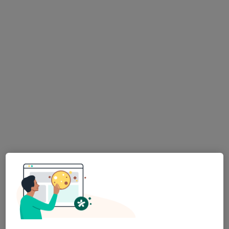
·
Více
Zubař
730 názorů
Na Poříčním právu 376/1, Praha
•
Mapa
HOLISTIC DENTAL AND PHYSIO CENTRE s.r.o.
Tento specialista nenabízí online rezervaci termínu na této adrese.
Rezervovat termín
MUDr. Antonín Dědič
·
Více
Zubař
4 názory