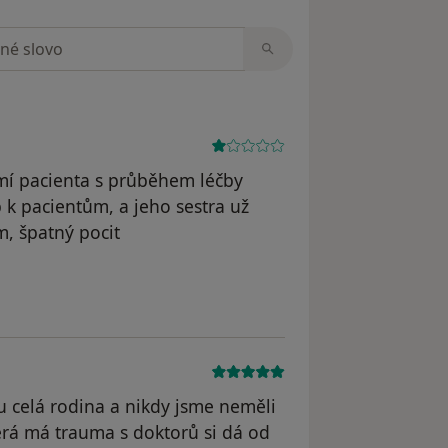
zorech
ámí pacienta s průběhem léčby
 k pacientům, a jeho sestra už
m, špatný pocit
 celá rodina a nikdy jsme neměli
erá má trauma s doktorů si dá od