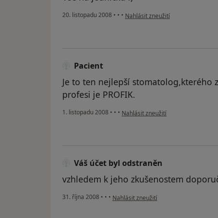
podle názoru uživatele Váš účet b
20. listopadu 2008
•
•
•
Nahlásit zneužití
Pacient
Je to ten nejlepší stomatolog,kterého 
profesi je PROFIK.
podle názoru uživatele Pacient
1. listopadu 2008
•
•
•
Nahlásit zneužití
Váš účet byl odstraněn
vzhledem k jeho zkušenostem doporuč
podle názoru uživatele Váš účet byl od
31. října 2008
•
•
•
Nahlásit zneužití