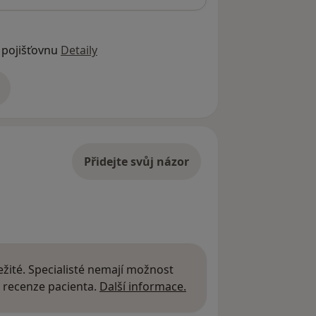
 pojišťovnu
Detaily
adrese
Přidejte svůj názor
žité. Specialisté nemají možnost
Další informace o názor
 recenze pacienta.
Další informace.