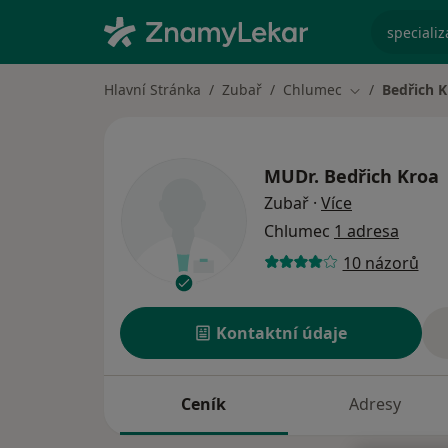
specializ
Hlavní Stránka
Zubař
Chlumec
Bedřich K
Změna města
MUDr.
Bedřich Kroa
o specializac
Zubař
·
Více
Chlumec
1 adresa
10 názorů
Kontaktní údaje
Ceník
Adresy