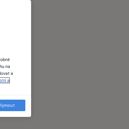
dobné
ahu na
lovat a
omí a
řijmout