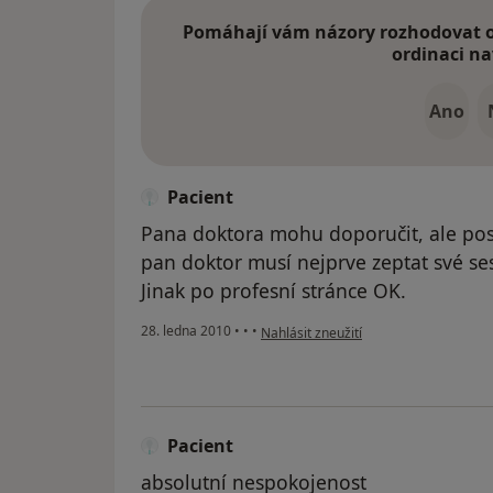
Pomáhají vám názory rozhodovat o 
ordinaci na
Ano
Pacient
Pana doktora mohu doporučit, ale pos
pan doktor musí nejprve zeptat své sest
Jinak po profesní stránce OK.
podle názoru uživatele Pacient
28. ledna 2010
•
•
•
Nahlásit zneužití
Pacient
absolutní nespokojenost