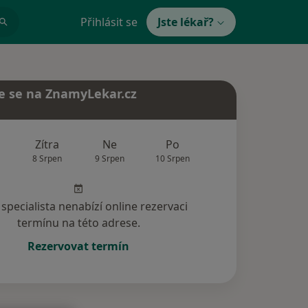
Přihlásit se
Jste lékař?
e se na ZnamyLekar.cz
Zítra
Ne
Po
Út
St
8 Srpen
9 Srpen
10 Srpen
11 Srpen
12 Srp
specialista nenabízí online rezervaci
termínu na této adrese.
Rezervovat termín