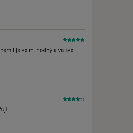
yl odstraněn
znám!!!Je velmi hodný a ve své
uji
straněn