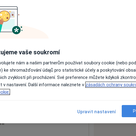
ách nejsou k dispozici
ádné informace o svých službách.
ujeme vaše soukromí
ovolujete nám a našim partnerům používat soubory cookie (nebo po
e) ke shromažďování údajů pro statistické účely a poskytování obs
ich zvyklostí při procházení. Své preference můžete kdykoli zkontro
loga
t v nastavení. Další informace naleznete v
zásadách ochrany soukr
okie.
 mapu
 otevře v nové záložce
P
Upravit nastavení
ní