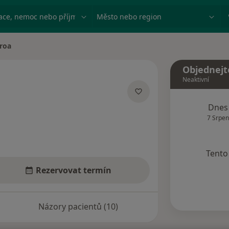
ace, nemoc nebo příjmení
Město nebo region
roa
Objednejt
Neaktivní
ích
Dnes
7 Srpen
Tento 
Rezervovat termín
Názory pacientů (10)