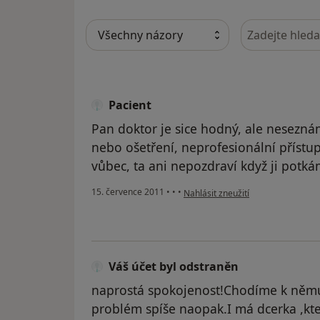
Hledejte v ná
Pacient
Pan doktor je sice hodný, ale nesezn
nebo ošetření, neprofesionální přístup
vůbec, ta ani nepozdraví když ji potká
podle názoru uživatele Pacient
15. července 2011
•
•
•
Nahlásit zneužití
Váš účet byl odstraněn
naprostá spokojenost!Chodíme k němu
problém spíše naopak.I má dcerka ,kt