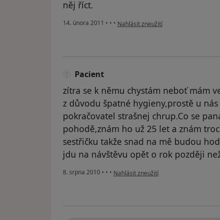
něj říct.
podle názoru uživatele Váš účet byl o
14. února 2011
•
•
•
Nahlásit zneužití
Pacient
zítra se k němu chystám neboť mám ve
z důvodu špatné hygieny,prostě u nás
pokračovatel strašnej chrup.Co se pana
pohodě,znám ho už 25 let a znám troc
sestřičku takže snad na mě budou hodn
jdu na návštěvu opět o rok později ne
podle názoru uživatele Pacient
8. srpna 2010
•
•
•
Nahlásit zneužití