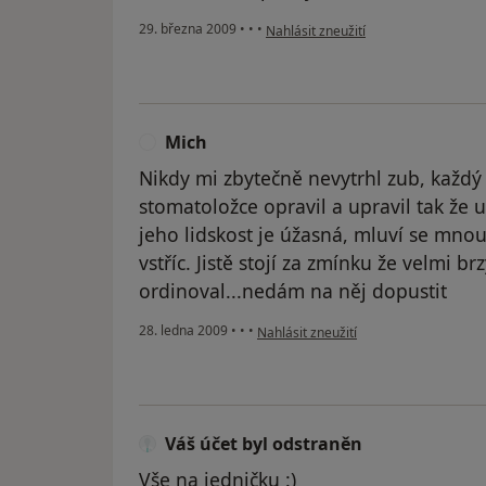
podle názoru uživatele Pacient
29. března 2009
•
•
•
Nahlásit zneužití
Mich
M
Nikdy mi zbytečně nevytrhl zub, každý 
stomatoložce opravil a upravil tak že u
jeho lidskost je úžasná, mluví se mno
vstříc. Jistě stojí za zmínku že velmi br
ordinoval...nedám na něj dopustit
podle názoru uživatele Mich
28. ledna 2009
•
•
•
Nahlásit zneužití
Váš účet byl odstraněn
Vše na jedničku :)