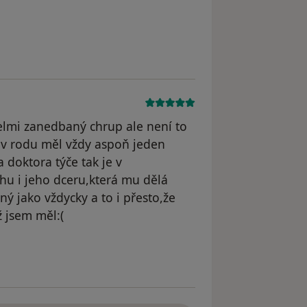
dstraněn
lmi zanedbaný chrup ale není to
 v rodu měl vždy aspoň jeden
 doktora týče tak je v
hu i jeho dceru,která mu dělá
ý jako vždycky a to i přesto,že
ž jsem měl:(