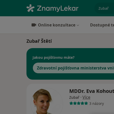
specializ
Online konzultace
Dostupné t
Zubař Štětí
Jakou pojišťovnu máte?
Zdravotní pojišťovna ministerstva vni
MDDr. Eva Kohou
·
Více
Zubař
3 názory