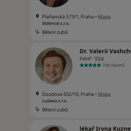
Plaňanská 573/1, Praha
•
Mapa
IKdental s.r.o.
Bělení zubů
Dr. Valerii Vashc
·
Více
Zubař
734 názorů
Doudova 652/10, Praha
•
Mapa
Ludana s.r.o.
Bělení zubů
lékař Iryna Kuzn