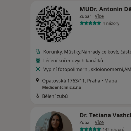
MUDr. Antonín D
·
Více
Zubař
4 názory
Korunky. Můstky.Náhrady celkově, část
Léčení kořenovych kanálků.
Vyplní fotopolimerni, skloionomerni,A
Opatovská 1763/11, Praha
•
Mapa
Medidentclinic,s.r.o
Bělení zubů
Dr. Tetiana Vash
·
Více
Zubař
142 názorů