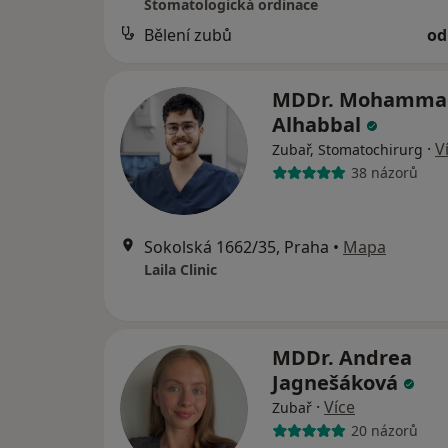
Stomatologická ordinace
Bělení zubů
od
MDDr. Mohamma
Alhabbal
·
V
Zubař, Stomatochirurg
38 názorů
Sokolská 1662/35, Praha
•
Mapa
Laila Clinic
MDDr. Andrea
Jagnešáková
·
Více
Zubař
20 názorů