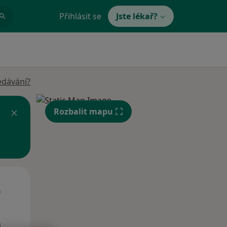
Přihlásit se
Jste lékař?
edávání?
Rozbalit mapu
Út
St
Čt
n
11 Srpen
12 Srpen
13 Srpen
i