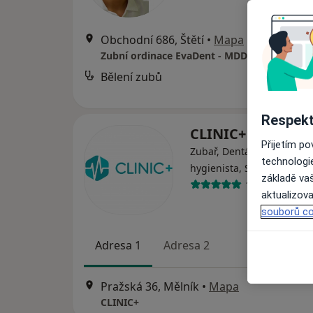
Obchodní 686, Štětí
•
Mapa
Zubní ordinace EvaDent - MDDr. Eva Kohou
Bělení zubů
Respekt
CLINIC+
Přijetím p
Zubař, Dentální hygienistk
technologi
hygienista, Stomatochirur
základě vaš
17 názorů
aktualizova
souborů co
Adresa 1
Adresa 2
Pražská 36, Mělník
•
Mapa
CLINIC+