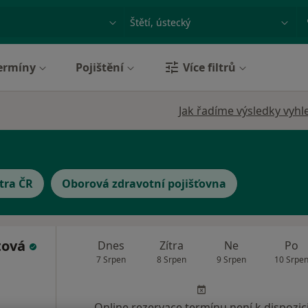
ace, nemoc nebo příjmení
Město nebo region
ermíny
Pojištění
Více filtrů
Jak řadíme výsledky vyhl
tra ČR
Oborová zdravotní pojišťovna
tová
Dnes
Zítra
Ne
Po
7 Srpen
8 Srpen
9 Srpen
10 Srpe
Online rezervace termínu není k dispozic