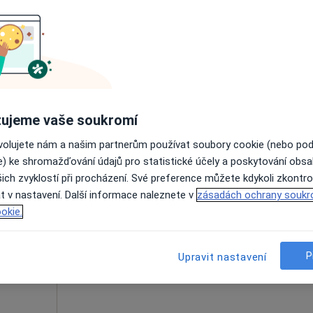
Rezervovat termín
tová
3 660 Kč
ujeme vaše soukromí
Dnes
Zítra
Ne
Po
ovolujete nám a našim partnerům používat soubory cookie (nebo po
7 Srpen
8 Srpen
9 Srpen
10 Srpe
a,
e) ke shromažďování údajů pro statistické účely a poskytování obs
g
ich zvyklostí při procházení. Své preference můžete kdykoli zkontro
t v nastavení. Další informace naleznete v
Online rezervace termínu není k dispozic
zásadách ochrany soukr
okie.
Zobrazit profil
P
Upravit nastavení