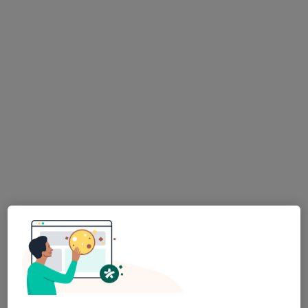
lékař Maryana Kovalchuk
·
Více
Zubař
728 názorů
Na Poříčním právu 376/1, Praha
•
Mapa
HOLISTIC DENTAL AND PHYSIO CENTRE s.r.o.
Tento specialista nenabízí online rezervaci termínu na této adrese.
Rezervovat termín