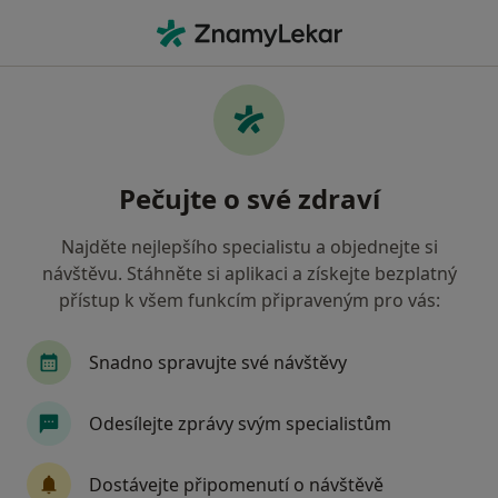
Hla
Zubař • Roudnice nad Labem, ústecký
Filtry
Mapa
Zubař Roudnice nad Labem
Pečujte o své zdraví
Jak řadíme výsledky vyhledávání?
Najděte nejlepšího specialistu a objednejte si
návštěvu. Stáhněte si aplikaci a získejte bezplatný
Jakou pojišťovnu máte?
přístup k všem funkcím připraveným pro vás:
Zdravotní pojišťovna ministerstva vnitra ČR
O
Snadno spravujte své návštěvy
Odesílejte zprávy svým specialistům
Dostávejte připomenutí o návštěvě