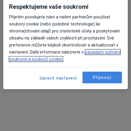
Respektujeme vaše soukromí
Přijetím povolujete nám a našim partnerům používat
soubory cookie (nebo podobné technologie) ke
Dr. Tetiana Vashchuk
shromažďování údajů pro statistické účely a poskytování
obsahu na základě vašich zvyklostí při procházení. Své
·
Více
Zubař
preference můžete kdykoli zkontrolovat a aktualizovat v
142 názorů
nastavení. Další informace naleznete v
zásadách ochrany
soukromí a souborů cookie.
Adresa 1
Adresa 2
Online
Oldřichova 18, Praha
•
Mapa
Přijmout
Upravit nastavení
Apostolydent s.r.o.
Bělení zubů
10 000 Kč
Tento specialista nenabízí online rezervaci termínu na této adrese.
Rezervovat termín