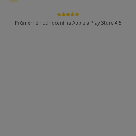
Průměrné hodnocení na Apple a Play Store 4.5
MDDr. Eva Kohoutová
·
Více
Zubař
3 názory
Obchodní 686, Štětí
•
Mapa
Zubní ordinace EvaDent - MDDr. Eva Kohoutová
Bělení zubů
3 660 Kč
Tento specialista nenabízí online rezervaci termínu na této adrese.
Rezervovat termín