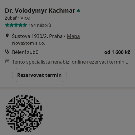
Dr. Volodymyr Kachmar
·
Více
Zubař
194 názorů
Šustova 1930/2, Praha
•
Mapa
NovaStom s.r.o.
Bělení zubů
od 1 600 kč
Tento specialista nenabízí online rezervaci termínu na této adrese.
Rezervovat termín