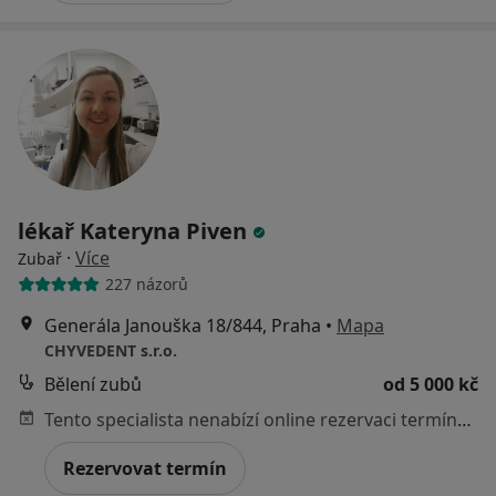
lékař Kateryna Piven
·
Více
Zubař
227 názorů
Generála Janouška 18/844, Praha
•
Mapa
CHYVEDENT s.r.o.
Bělení zubů
od 5 000 kč
Tento specialista nenabízí online rezervaci termínu na této adrese.
Rezervovat termín