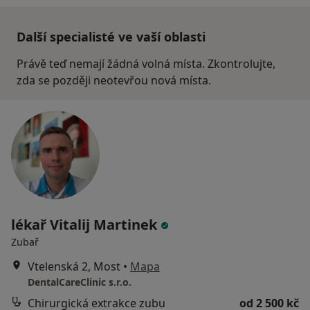
Další specialisté ve vaší oblasti
Právě teď nemají žádná volná místa. Zkontrolujte,
zda se později neotevřou nová místa.
lékař Vitalij Martinek
Zubař
Vtelenská 2, Most
•
Mapa
DentalCareClinic s.r.o.
Chirurgická extrakce zubu
od 2 500 kč