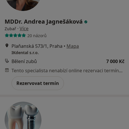
MDDr. Andrea Jagnešáková
·
Více
Zubař
20 názorů
Plaňanská 573/1, Praha
•
Mapa
IKdental s.r.o.
Bělení zubů
7 000 Kč
Tento specialista nenabízí online rezervaci termínu na této adrese.
Rezervovat termín