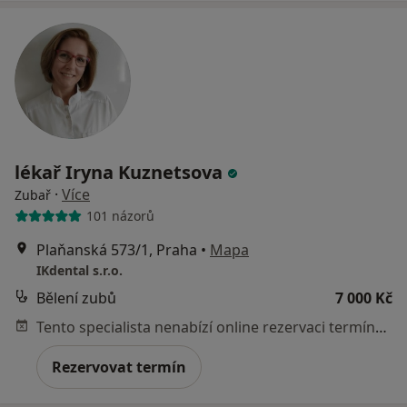
lékař Iryna Kuznetsova
·
Více
Zubař
101 názorů
Plaňanská 573/1, Praha
•
Mapa
IKdental s.r.o.
Bělení zubů
7 000 Kč
Tento specialista nenabízí online rezervaci termínu na této adrese.
Rezervovat termín