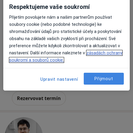
Respektujeme vaše soukromí
Přijetím povolujete nám a našim partnerům používat
soubory cookie (nebo podobné technologie) ke
shromažďování údajů pro statistické účely a poskytování
MDDr. Ganna Morozova
obsahu na základě vašich zvyklostí při procházení. Své
·
Více
Zubař
preference můžete kdykoli zkontrolovat a aktualizovat v
319 názorů
nastavení. Další informace naleznete v
zásadách ochrany
Lupáčova 864/18, Praha
•
Mapa
soukromí a souborů cookie.
MODESTO, moderní stomatologie
Zubní vyšetření
od 1 000 kč
Přijmout
Upravit nastavení
Tento specialista nenabízí online rezervaci termínu na této adrese.
Rezervovat termín