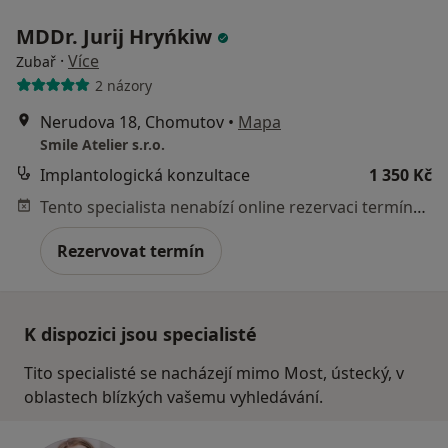
MDDr. Jurij Hryńkiw
·
Více
Zubař
2 názory
Nerudova 18, Chomutov
•
Mapa
Smile Atelier s.r.o.
Implantologická konzultace
1 350 Kč
Tento specialista nenabízí online rezervaci termínu na této adrese.
Rezervovat termín
K dispozici jsou specialisté
Tito specialisté se nacházejí mimo Most, ústecký, v
oblastech blízkých vašemu vyhledávání.