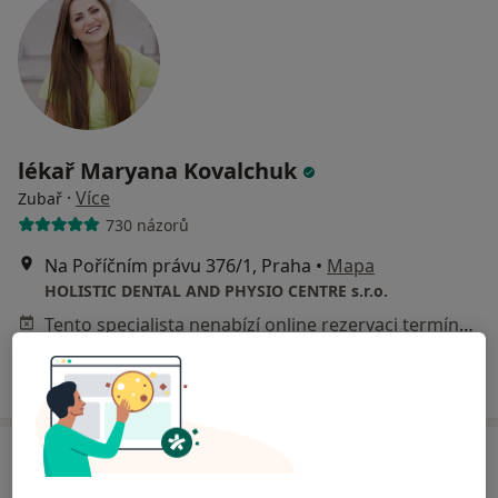
lékař Maryana Kovalchuk
·
Více
Zubař
730 názorů
Na Poříčním právu 376/1, Praha
•
Mapa
HOLISTIC DENTAL AND PHYSIO CENTRE s.r.o.
Tento specialista nenabízí online rezervaci termínu na této adrese.
Rezervovat termín