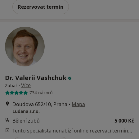
Rezervovat termín
Dr. Valerii Vashchuk
·
Více
Zubař
734 názorů
Doudova 652/10, Praha
•
Mapa
Ludana s.r.o.
Bělení zubů
5 000 Kč
Tento specialista nenabízí online rezervaci termínu na této adrese.