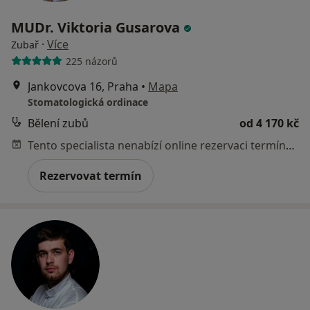
MUDr. Viktoria Gusarova
·
Více
Zubař
225 názorů
Jankovcova 16, Praha
•
Mapa
Stomatologická ordinace
Bělení zubů
od 4 170 kč
Tento specialista nenabízí online rezervaci termínu na této adrese.
Rezervovat termín