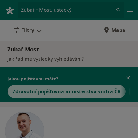
Hla
Zubař • Most, ústecký
Filtry
Mapa
Zubař Most
Jak řadíme výsledky vyhledávání?
Jakou pojišťovnu máte?
Zdravotní pojišťovna ministerstva vnitra ČR
O