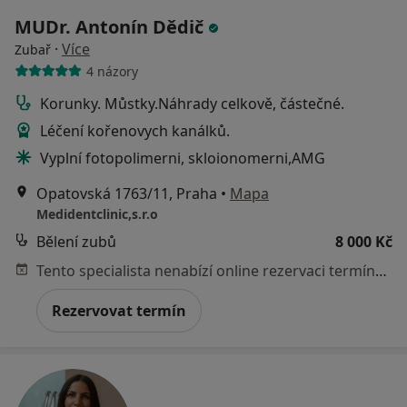
MUDr. Antonín Dědič
·
Více
Zubař
4 názory
Korunky. Můstky.Náhrady celkově, částečné.
Léčení kořenovych kanálků.
Vyplní fotopolimerni, skloionomerni,AMG
Opatovská 1763/11, Praha
•
Mapa
Medidentclinic,s.r.o
Bělení zubů
8 000 Kč
Tento specialista nenabízí online rezervaci termínu na této adrese.
Rezervovat termín