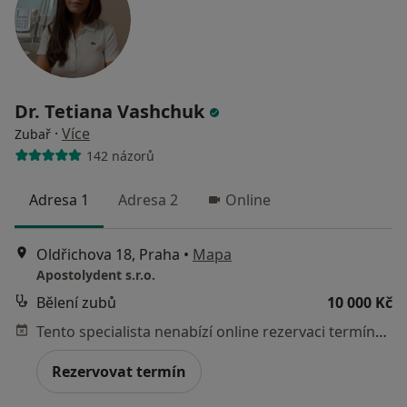
Dr. Tetiana Vashchuk
·
Více
Zubař
142 názorů
Adresa 1
Adresa 2
Online
Oldřichova 18, Praha
•
Mapa
Apostolydent s.r.o.
Bělení zubů
10 000 Kč
Tento specialista nenabízí online rezervaci termínu na této adrese.
Rezervovat termín