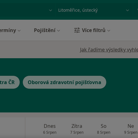
ace, nemoc nebo příjmení
Město nebo region
ermíny
Pojištění
Více filtrů
Jak řadíme výsledky vyhl
tra ČR
Oborová zdravotní pojišťovna
Dnes
Zítra
So
Ne
6 Srpen
7 Srpen
8 Srpen
9 Srpen