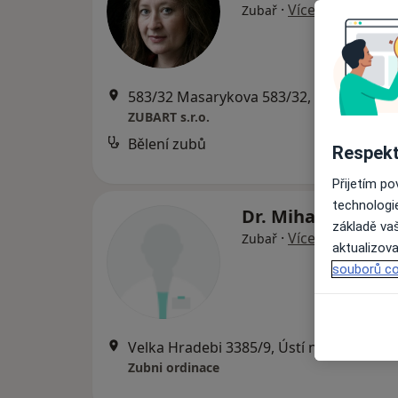
·
Více
Zubař
583/32 Masarykova 583/32, Litoměřice
•
ZUBART s.r.o.
Bělení zubů
od
Respekt
Přijetím p
technologi
Dr. Mihail Mihala
základě vaš
·
Více
Zubař
aktualizova
souborů co
Velka Hradebi 3385/9, Ústí nad Labem
•
Zubni ordinace