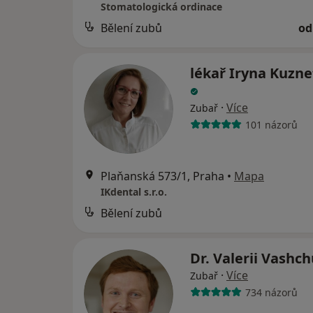
Stomatologická ordinace
Bělení zubů
od
lékař Iryna Kuzn
·
Více
Zubař
101 názorů
Plaňanská 573/1, Praha
•
Mapa
IKdental s.r.o.
Bělení zubů
Dr. Valerii Vashc
·
Více
Zubař
734 názorů