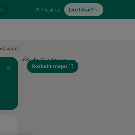
Přihlásit se
Jste lékař?
edávání?
Rozbalit mapu
Po
Út
St
10 Srpen
11 Srpen
12 Srpen