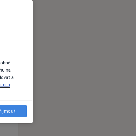
i
dobné
ahu na
Po
Út
St
lovat a
10 Srpen
11 Srpen
12 Srpen
omí a
i
řijmout