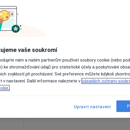
Online rezervace termínu není k dispozic
Rezervovat termín
Mapa
 5 500 kč
ujeme vaše soukromí
ovolujete nám a našim partnerům používat soubory cookie (nebo po
e) ke shromažďování údajů pro statistické účely a poskytování obs
chi
Dnes
Zítra
So
Ne
ich zvyklostí při procházení. Své preference můžete kdykoli zkontro
6 Srpen
7 Srpen
8 Srpen
9 Srpen
t v nastavení. Další informace naleznete v
zásadách ochrany soukr
okie.
Online rezervace termínu není k dispozic
Rezervovat termín
P
Upravit nastavení
Mapa