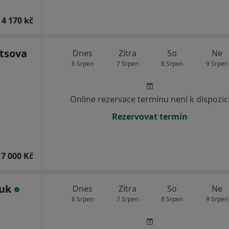
 4 170 kč
etsova
Dnes
Zítra
So
Ne
6 Srpen
7 Srpen
8 Srpen
9 Srpen
Online rezervace termínu není k dispozic
Rezervovat termín
7 000 Kč
huk
Dnes
Zítra
So
Ne
6 Srpen
7 Srpen
8 Srpen
9 Srpen