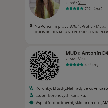
·
Více
Zubař
729 názorů
Na Poříčním právu 376/1, Praha
•
Mapa
HOLISTIC DENTAL AND PHYSIO CENTRE s.r.o
MUDr. Antonín D
·
Více
Zubař
4 názory
Korunky. Můstky.Náhrady celkově, část
Léčení kořenovych kanálků.
Vyplní fotopolimerni, skloionomerni,A