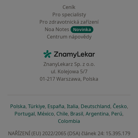
Ceník
Pro specialisty
Pro zdravotnická zařízení
Noa Notes
Novinka
Centrum nápovědy
Kontakt
ZnamyLekar - Hlavní stránka
ZnanyLekarz Sp. z o.o.
ul. Kolejowa 5/7
01-217 Warszawa, Polska
se otevře v nové záložce
se otevře v nové záložce
se otevře v nové záložce
se otevře v nové záložce
se otevře v 
se o
Polska
,
Türkiye
,
España
,
Italia
,
Deutschland
,
Česko
,
se otevře v nové záložce
se otevře v nové záložce
se otevře v nové záložce
se otevře v nové záložc
se otevře v 
se ote
Portugal
,
México
,
Chile
,
Brasil
,
Argentina
,
Perú
,
se otevře v nové záložce
Colombia
NAŘÍZENÍ (EU) 2022/2065 (DSA) článek 24: 15.395.179