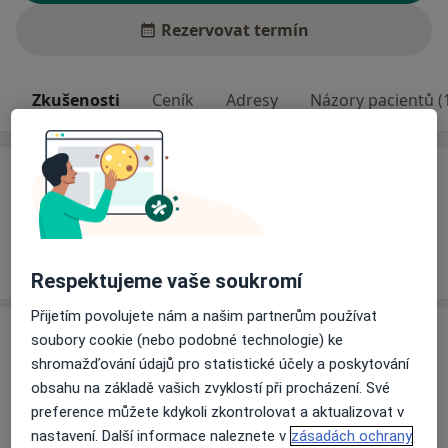
Rezervovat termín
Zkušenosti
Ceník
Adresy
Názory pacientů (
Zkušenosti
Zubní lékař, ukončené studium na Lékařské fakultě
Univerzity Karlovy v Hradci králové
Získávání odbornosti PZL (praktický zubní lékař)
Respektujeme vaše soukromí
Přijetím povolujete nám a našim partnerům používat
Služby a ceník služeb
soubory cookie (nebo podobné technologie) ke
shromažďování údajů pro statistické účely a poskytování
Ošetření kořenových kanálků
obsahu na základě vašich zvyklostí při procházení. Své
Detaily
preference můžete kdykoli zkontrolovat a aktualizovat v
nastavení. Další informace naleznete v
zásadách ochrany