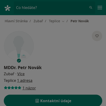
Hla
Co hledáte?
Hlavní Stránka
Zubař
Teplice
Petr Novák
Změna města
MDDr.
Petr Novák
o specializacích
Zubař
·
Více
Teplice
1 adresa
1 názor
Kontaktní údaje