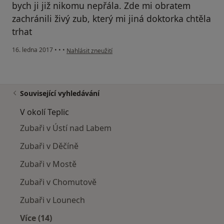
bych ji již nikomu nepřála. Zde mi obratem
zachránili živý zub, který mi jiná doktorka chtěla
trhat
podle názoru uživatele Váš účet byl odstraněn
16. ledna 2017
•
•
•
Nahlásit zneužití
Související vyhledávání
V okolí Teplic
Zubaři v Ústí nad Labem
Zubaři v Děčíně
Zubaři v Mostě
Zubaři v Chomutově
Zubaři v Lounech
Více (14)