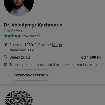
Dr. Volodymyr Kachmar
·
Více
Zubař
194 názorů
Šustova 1930/2, Praha
•
Mapa
NovaStom s.r.o.
Bělení zubů
od 1 600 kč
Tento specialista nenabízí online rezervaci termínu na této adrese.
Rezervovat termín