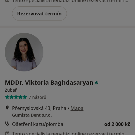
Tento specialista nenabízí online rezervaci termínu na této adrese.
Rezervovat termín
MDDr. Viktoria Baghdasaryan
Zubař
7 názorů
Přemyslovská 43, Praha
•
Mapa
Gumista Dent s.r.o.
Ošetření kazu/plomba
od 2 000 kč
Tento specialista nenabízí online rezervaci termínu na této adrese.