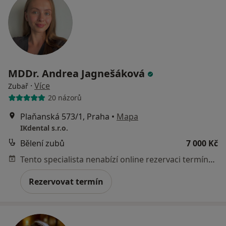
MDDr. Andrea Jagnešáková
·
Více
Zubař
20 názorů
Plaňanská 573/1, Praha
•
Mapa
IKdental s.r.o.
Bělení zubů
7 000 Kč
Tento specialista nenabízí online rezervaci termínu na této adrese.
Rezervovat termín