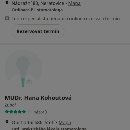
Nádražní 80, Neratovice
•
Mapa
Ordinace PL stomatologa
Tento specialista nenabízí online rezervaci termínu na této adrese.
Rezervovat termín
MUDr. Hana Kohoutová
Zubař
11 názorů
Obchodní 686, Štětí
•
Mapa
Ord. praktického lékaře stomatologa