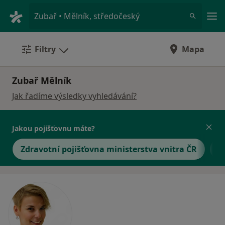
Hla
Zubař • Mělník, středočeský
Filtry
Mapa
Zubař Mělník
Jak řadíme výsledky vyhledávání?
Jakou pojišťovnu máte?
Zdravotní pojišťovna ministerstva vnitra ČR
O