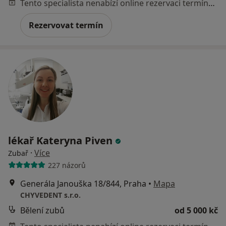
Tento specialista nenabízí online rezervaci termínu na této adrese.
Rezervovat termín
lékař Kateryna Piven
·
Více
Zubař
227 názorů
Generála Janouška 18/844, Praha
•
Mapa
CHYVEDENT s.r.o.
Bělení zubů
od 5 000 kč