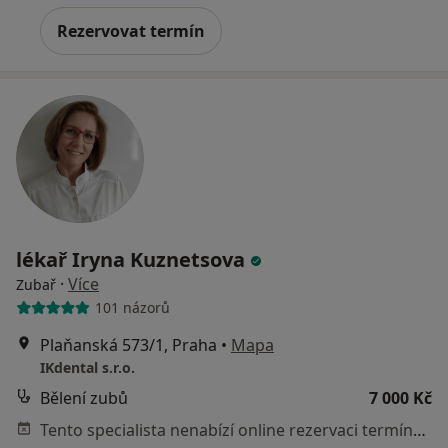
Rezervovat termín
lékař Iryna Kuznetsova
·
Více
Zubař
101 názorů
Plaňanská 573/1, Praha
•
Mapa
IKdental s.r.o.
Bělení zubů
7 000 Kč
Tento specialista nenabízí online rezervaci termínu na této adrese.