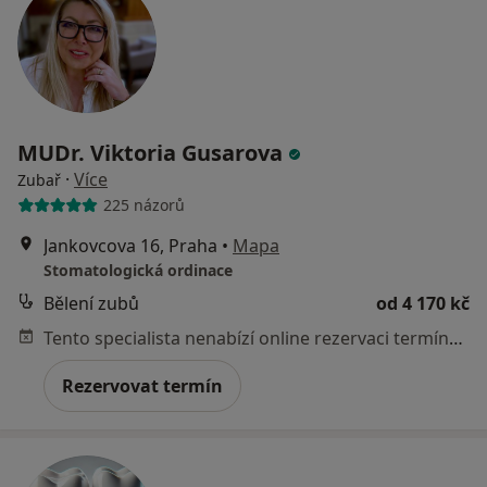
MUDr. Viktoria Gusarova
·
Více
Zubař
225 názorů
Jankovcova 16, Praha
•
Mapa
Stomatologická ordinace
Bělení zubů
od 4 170 kč
Tento specialista nenabízí online rezervaci termínu na této adrese.
Rezervovat termín