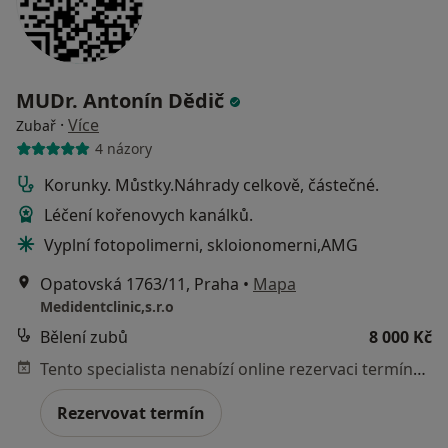
MUDr. Antonín Dědič
·
Více
Zubař
4 názory
Korunky. Můstky.Náhrady celkově, částečné.
Léčení kořenovych kanálků.
Vyplní fotopolimerni, skloionomerni,AMG
Opatovská 1763/11, Praha
•
Mapa
Medidentclinic,s.r.o
Bělení zubů
8 000 Kč
Tento specialista nenabízí online rezervaci termínu na této adrese.
Rezervovat termín