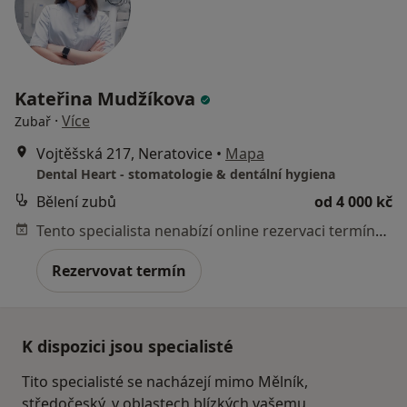
Kateřina Mudžíkova
·
Více
Zubař
Vojtěšská 217, Neratovice
•
Mapa
Dental Heart - stomatologie & dentální hygiena
Bělení zubů
od 4 000 kč
Tento specialista nenabízí online rezervaci termínu na této adrese.
Rezervovat termín
K dispozici jsou specialisté
Tito specialisté se nacházejí mimo Mělník,
středočeský, v oblastech blízkých vašemu