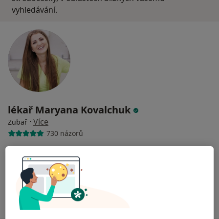
vyhledávání.
lékař Maryana Kovalchuk
·
Více
Zubař
730 názorů
Na Poříčním právu 376/1, Praha
•
Mapa
HOLISTIC DENTAL AND PHYSIO CENTRE s.r.o.
Tento specialista nenabízí online rezervaci termínu na této adrese.
Rezervovat termín