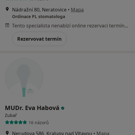
Nádražní 80, Neratovice
•
Mapa
Ordinace PL stomatologa
Tento specialista nenabízí online rezervaci termínu na této adrese.
Rezervovat termín
MUDr. Eva Habová
Zubař
16 názorů
Nerudova 586, Kralupy nad Vltavou
•
Mapa