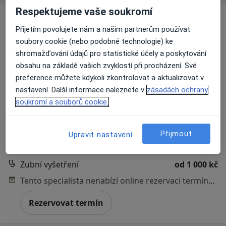
Respektujeme vaše soukromí
Přijetím povolujete nám a našim partnerům používat
soubory cookie (nebo podobné technologie) ke
shromažďování údajů pro statistické účely a poskytování
obsahu na základě vašich zvyklostí při procházení. Své
preference můžete kdykoli zkontrolovat a aktualizovat v
nastavení. Další informace naleznete v
zásadách ochrany
MDDr. Ganna Morozova
soukromí a souborů cookie.
·
Více
Zubař
319 názorů
Přijmout
Upravit nastavení
Lupáčova 864/18, Praha
•
Mapa
MODESTO, moderní stomatologie
Zubní vyšetření
od 1 000 kč
Tento specialista nenabízí online rezervaci termínu na této adrese.
Rezervovat termín