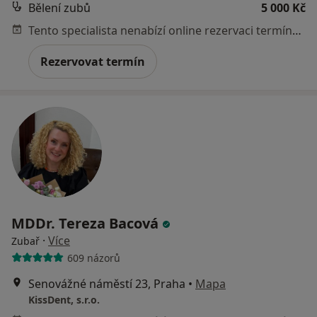
Bělení zubů
5 000 Kč
Tento specialista nenabízí online rezervaci termínu na této adrese.
Rezervovat termín
MDDr. Tereza Bacová
·
Více
Zubař
609 názorů
Senovážné náměstí 23, Praha
•
Mapa
KissDent, s.r.o.