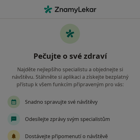
Hla
Zubař • Říčany, středočeský
Filtry
Mapa
Zubař Říčany
Pečujte o své zdraví
Jak řadíme výsledky vyhledávání?
Najděte nejlepšího specialistu a objednejte si
návštěvu. Stáhněte si aplikaci a získejte bezplatný
Jakou pojišťovnu máte?
přístup k všem funkcím připraveným pro vás:
Zdravotní pojišťovna ministerstva vnitra ČR
Snadno spravujte své návštěvy
Oborová zdravotní pojišťovna
Odesílejte zprávy svým specialistům
Vojenská zdravotní pojišťovna ČR
Dostávejte připomenutí o návštěvě