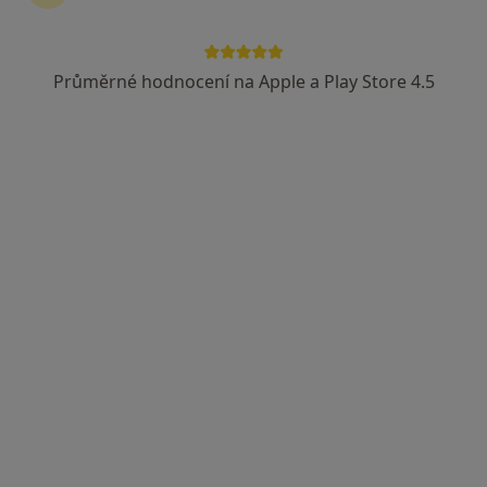
Průměrné hodnocení na Apple a Play Store 4.5
MDDr. Andrea Jagnešáková
·
Více
Zubař
20 názorů
Plaňanská 573/1, Praha
•
Mapa
IKdental s.r.o.
Bělení zubů
7 000 Kč
Tento specialista nenabízí online rezervaci termínu na této adrese.
Rezervovat termín