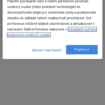
Přijetím povolujete nám a našim partnerům používat
Bělení zubů
7 000 Kč
soubory cookie (nebo podobné technologie) ke
Tento specialista nenabízí online rezervaci termínu na této adrese.
shromažďování údajů pro statistické účely a poskytování
obsahu na základě vašich zvyklostí při procházení. Své
Rezervovat termín
preference můžete kdykoli zkontrolovat a aktualizovat v
nastavení. Další informace naleznete v
zásadách ochrany
soukromí a souborů cookie.
Přijmout
Upravit nastavení
Dr. Volodymyr Kachmar
·
Více
Zubař
194 názorů
Šustova 1930/2, Praha
•
Mapa
NovaStom s.r.o.