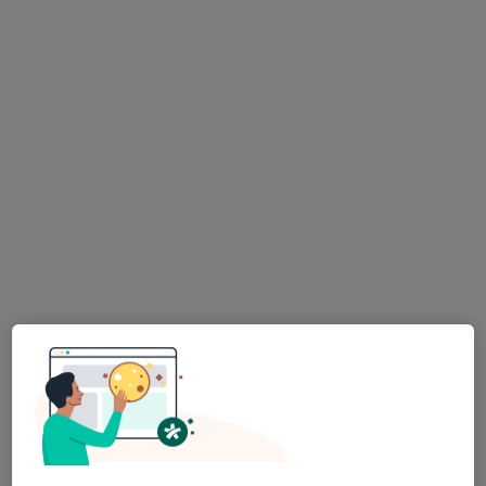
lékař Maryana Kovalchuk
·
Více
Zubař
730 názorů
Na Poříčním právu 376/1, Praha
•
Mapa
HOLISTIC DENTAL AND PHYSIO CENTRE s.r.o.
Tento specialista nenabízí online rezervaci termínu na této adrese.
Rezervovat termín