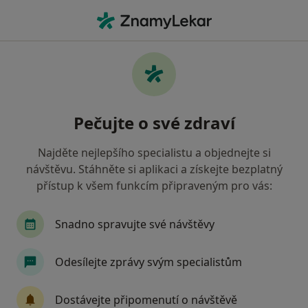
Hla
Zubař • Kutná Hora, středočeský
Filtry
Mapa
Zubař Kutná Hora
Pečujte o své zdraví
Jak řadíme výsledky vyhledávání?
Najděte nejlepšího specialistu a objednejte si
návštěvu. Stáhněte si aplikaci a získejte bezplatný
Jakou pojišťovnu máte?
přístup k všem funkcím připraveným pro vás:
Zdravotní pojišťovna ministerstva vnitra ČR
O
Snadno spravujte své návštěvy
Odesílejte zprávy svým specialistům
Dostávejte připomenutí o návštěvě