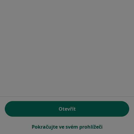
Rezervovat termín
MUDr. Alena Baráková
Zubař
8 názorů
Husova 128/2, Čáslav
•
Mapa
Poliklinika Čáslav
Otevřít
Tento specialista nenabízí online rezervaci termínu na této adrese.
Pokračujte ve svém prohlížeči
Rezervovat termín