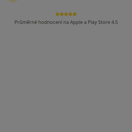
Průměrné hodnocení na Apple a Play Store 4.5
MDDr. Jakub Magát
Zubař
26 názorů
Komenského 182, Kolín
•
Mapa
Ordinace
Tento specialista nenabízí online rezervaci termínu na této adrese.
Rezervovat termín