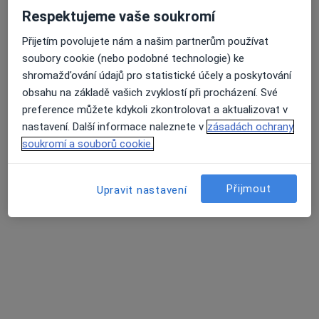
Respektujeme vaše soukromí
MDDr. Ganna Morozova
Přijetím povolujete nám a našim partnerům používat
·
Více
Zubař
soubory cookie (nebo podobné technologie) ke
319 názorů
shromažďování údajů pro statistické účely a poskytování
obsahu na základě vašich zvyklostí při procházení. Své
Lupáčova 864/18, Praha
•
Mapa
preference můžete kdykoli zkontrolovat a aktualizovat v
MODESTO, moderní stomatologie
nastavení. Další informace naleznete v
zásadách ochrany
Zubní vyšetření
od 1 000 kč
soukromí a souborů cookie.
Tento specialista nenabízí online rezervaci termínu na této adrese.
Rezervovat termín
Přijmout
Upravit nastavení