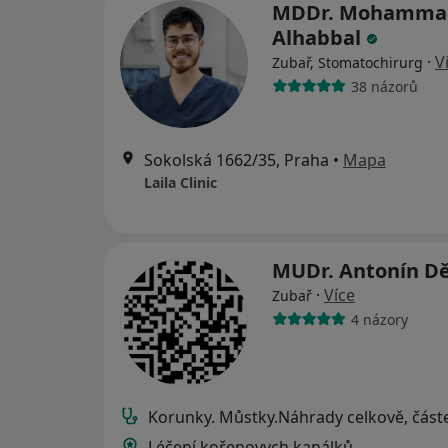
MDDr. Mohamma
Alhabbal
·
V
Zubař, Stomatochirurg
38 názorů
Sokolská 1662/35, Praha
•
Mapa
Laila Clinic
MUDr. Antonín D
·
Více
Zubař
4 názory
Korunky. Můstky.Náhrady celkově, část
Léčení kořenovych kanálků.