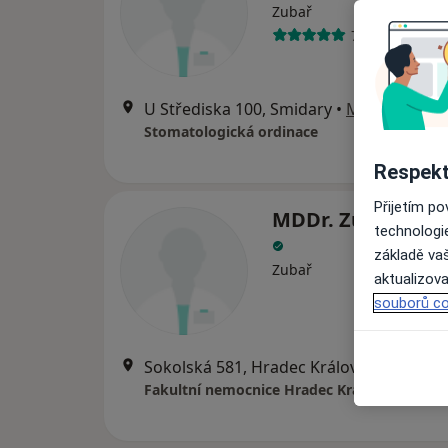
Zubař
7 názorů
U Střediska 100, Smidary
•
Mapa
Stomatologická ordinace
Respekt
Přijetím p
MDDr. Zuzana Ja
technologi
základě vaš
Zubař
aktualizova
souborů co
Sokolská 581, Hradec Králové
•
Mapa
Fakultní nemocnice Hradec Králové