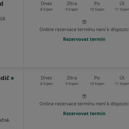
d
Dnes
Zítra
Po
Út
8 Srpen
9 Srpen
10 Srpen
11 Srpe
íce
Online rezervace termínu není k dispozic
Rezervovat termín
ědič
Dnes
Zítra
Po
Út
8 Srpen
9 Srpen
10 Srpen
11 Srpe
Online rezervace termínu není k dispozic
Rezervovat termín
ečné.