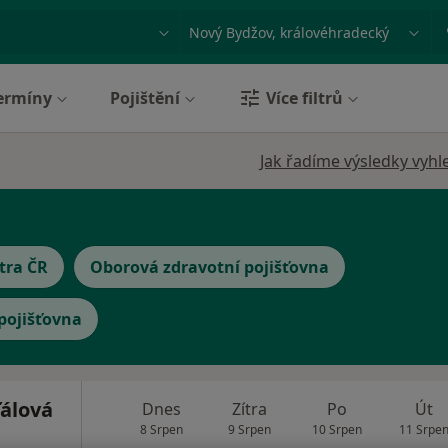
ace, nemoc nebo příjmení
Město nebo region
ermíny
Pojištění
Více filtrů
Jak řadíme výsledky vyhl
tra ČR
Oborová zdravotní pojišťovna
 pojišťovna
álová
Dnes
Zítra
Po
Út
8 Srpen
9 Srpen
10 Srpen
11 Srpe