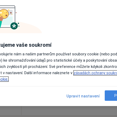
Online rezervace termínu není k dispozic
Rezervovat termín
ujeme vaše soukromí
ovolujete nám a našim partnerům používat soubory cookie (nebo po
novská
Dnes
Zítra
Po
Út
e) ke shromažďování údajů pro statistické účely a poskytování obs
8 Srpen
9 Srpen
10 Srpen
11 Srpe
ich zvyklostí při procházení. Své preference můžete kdykoli zkontro
t v nastavení. Další informace naleznete v
zásadách ochrany soukr
okie.
Online rezervace termínu není k dispozic
Rezervovat termín
P
Upravit nastavení