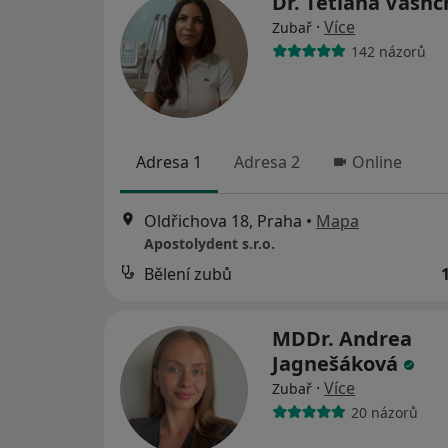
Dr. Tetiana Vash
·
Více
Zubař
142 názorů
Adresa 1
Adresa 2
Online
Oldřichova 18, Praha
•
Mapa
Apostolydent s.r.o.
Bělení zubů
MDDr. Andrea
Jagnešáková
·
Více
Zubař
20 názorů