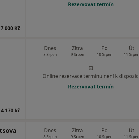
Rezervovat termín
7 000 Kč
Dnes
Zítra
Po
Út
8 Srpen
9 Srpen
10 Srpen
11 Srpe
Online rezervace termínu není k dispozic
Rezervovat termín
 4 170 kč
etsova
Dnes
Zítra
Po
Út
8 Srpen
9 Srpen
10 Srpen
11 Srpe