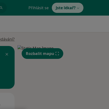
Přihlásit se
Jste lékař?
edávání?
Rozbalit mapu
St
Čt
Pá
n
12 Srpen
13 Srpen
14 Srpen