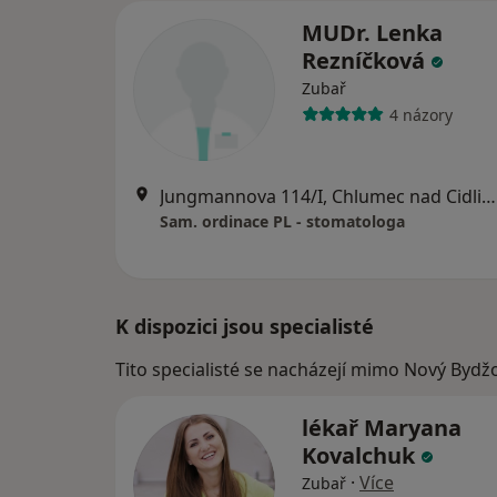
MUDr. Lenka
Rezníčková
Zubař
4 názory
Jungmannova 114/I, Chlumec nad Cidlinou
Sam. ordinace PL - stomatologa
K dispozici jsou specialisté
Tito specialisté se nacházejí mimo Nový Bydž
lékař Maryana
Kovalchuk
·
Více
Zubař