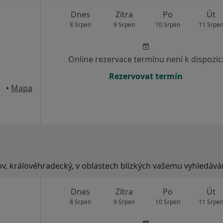
Dnes
Zítra
Po
Út
8 Srpen
9 Srpen
10 Srpen
11 Srpe
Online rezervace termínu není k dispozic
Rezervovat termín
•
Mapa
ov, královéhradecký, v oblastech blízkých vašemu vyhledáván
Dnes
Zítra
Po
Út
8 Srpen
9 Srpen
10 Srpen
11 Srpe