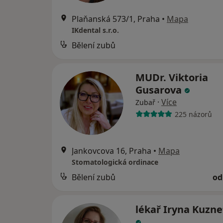
Plaňanská 573/1, Praha
•
Mapa
IKdental s.r.o.
Bělení zubů
MUDr. Viktoria
Gusarova
·
Více
Zubař
225 názorů
Jankovcova 16, Praha
•
Mapa
Stomatologická ordinace
Bělení zubů
od
lékař Iryna Kuzn