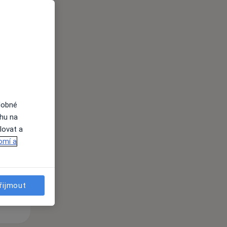
i
dobné
St
Čt
Pá
ahu na
n
12 Srpen
13 Srpen
14 Srpen
lovat a
omí a
i
řijmout