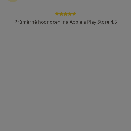
Průměrné hodnocení na Apple a Play Store 4.5
MUDr. Ilona Součková
Zubař
6 názorů
Hradecká 1383, Přelouč
•
Mapa
Sam. ordinace PL - stomatologa
Tento specialista nenabízí online rezervaci termínu na této adrese.
Rezervovat termín