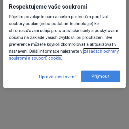
Respektujeme vaše soukromí
Přijetím povolujete nám a našim partnerům používat
soubory cookie (nebo podobné technologie) ke
shromažďování údajů pro statistické účely a poskytování
obsahu na základě vašich zvyklostí při procházení. Své
MDDr. Ganna Morozova
preference můžete kdykoli zkontrolovat a aktualizovat v
·
Více
Zubař
nastavení. Další informace naleznete v
zásadách ochrany
319 názorů
soukromí a souborů cookie.
Lupáčova 864/18, Praha
•
Mapa
MODESTO, moderní stomatologie
Přijmout
Upravit nastavení
Zubní vyšetření
od 1 000 kč
Tento specialista nenabízí online rezervaci termínu na této adrese.
Rezervovat termín