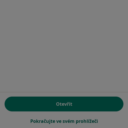
Tento specialista nenabízí online rezervaci termínu na této adrese.
Rezervovat termín
MUDr. Alena Baráková
Zubař
8 názorů
Otevřít
Husova 128/2, Čáslav
•
Mapa
Poliklinika Čáslav
Pokračujte ve svém prohlížeči
Tento specialista nenabízí online rezervaci termínu na této adrese.