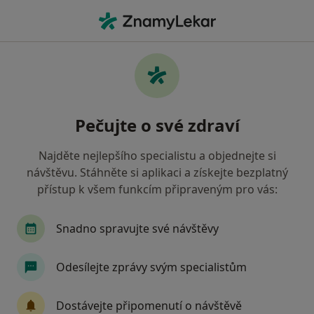
Hla
Zubař • Čáslav, středočeský
Filtry
Mapa
Zubař Čáslav
Pečujte o své zdraví
Jak řadíme výsledky vyhledávání?
Najděte nejlepšího specialistu a objednejte si
návštěvu. Stáhněte si aplikaci a získejte bezplatný
Jakou pojišťovnu máte?
přístup k všem funkcím připraveným pro vás:
Zdravotní pojišťovna ministerstva vnitra ČR
Snadno spravujte své návštěvy
Oborová zdravotní pojišťovna
Odesílejte zprávy svým specialistům
Revírní bratrská pokladna, zdravotní pojišťovna
Dostávejte připomenutí o návštěvě