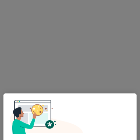
lékař Maryana Kovalchuk
·
Více
Zubař
730 názorů
Na Poříčním právu 376/1, Praha
•
Mapa
HOLISTIC DENTAL AND PHYSIO CENTRE s.r.o.
Tento specialista nenabízí online rezervaci termínu na této adrese.
Rezervovat termín