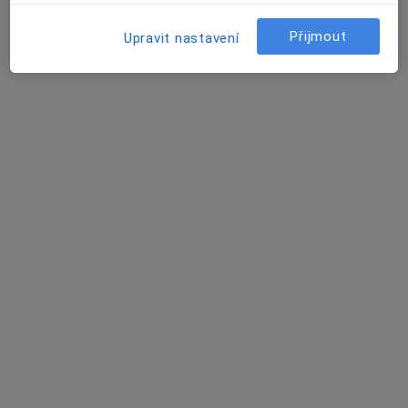
19 názorů
Přijmout
Upravit nastavení
Pražská 850/110, Hradec Králové
•
Mapa
MUDr. Dita Bergmanová
Tento specialista nenabízí online rezervaci termínu na této adrese.
Rezervovat termín
Dr. Igor Odajnik
Zubař
11 názorů