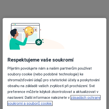
MDDr. Markéta Trojanová
Zubař
21 názorů
Resslova 745, Hradec Králové
•
Mapa
MDDr. Jan Tomáš, tel.č.774 386 976
Tento specialista nenabízí online rezervaci termínu na této adrese.
Rezervovat termín
Respektujeme vaše soukromí
Přijetím povolujete nám a našim partnerům používat
soubory cookie (nebo podobné technologie) ke
shromažďování údajů pro statistické účely a poskytování
obsahu na základě vašich zvyklostí při procházení. Své
preference můžete kdykoli zkontrolovat a aktualizovat v
nastavení. Další informace naleznete v
zásadách ochrany
MUDr. Dita Bergmanová
soukromí a souborů cookie.
·
Více
Zubař