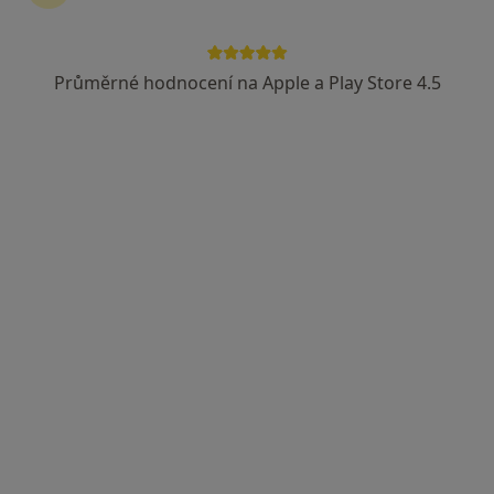
Průměrné hodnocení na Apple a Play Store 4.5
MDDr. Rado Antoňák
·
Více
Zubař
11 názorů
Topolova 340/1, Hradec Králové
•
Mapa
Můj zubař s.r.o.
Tento specialista nenabízí online rezervaci termínu na této adrese.
Rezervovat termín