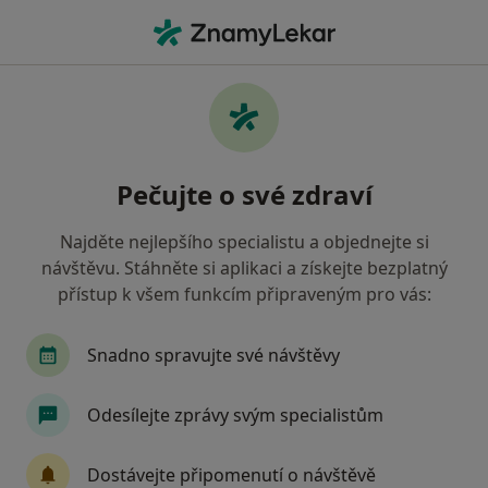
Hla
Zubař • Hradec Králové, královéhradecký
Filtry
Mapa
Zubař Hradec Králové
Pečujte o své zdraví
Jak řadíme výsledky vyhledávání?
Najděte nejlepšího specialistu a objednejte si
návštěvu. Stáhněte si aplikaci a získejte bezplatný
Jakou pojišťovnu máte?
přístup k všem funkcím připraveným pro vás:
Zdravotní pojišťovna ministerstva vnitra ČR
Snadno spravujte své návštěvy
Odesílejte zprávy svým specialistům
Dostávejte připomenutí o návštěvě