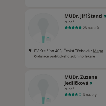
MUDr. Jiří Štancl
Zubař
23 názorů
F.V.Krejčího 405, Česká Třebová
•
Mapa
Ordinace praktického zubního lékaře
MUDr. Zuzana
Jedličková
Zubař
3 názory