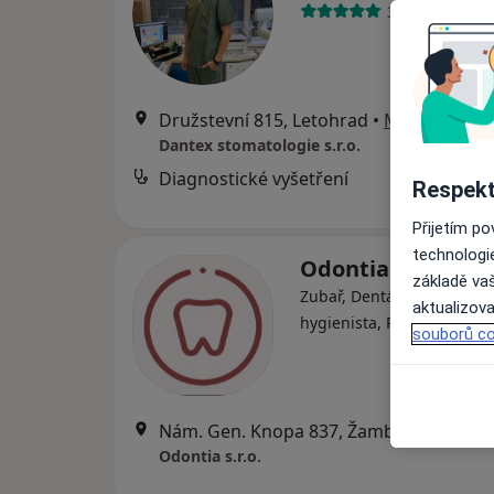
3 názory
Družstevní 815, Letohrad
•
Mapa
Dantex stomatologie s.r.o.
Diagnostické vyšetření
Respekt
Přijetím p
technologi
Odontia s.r.o.
základě vaš
Zubař, Dentální hygienistk
aktualizova
hygienista, Parodontolog
souborů co
Nám. Gen. Knopa 837, Žamberk
•
Mapa
Odontia s.r.o.