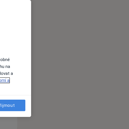
i
dobné
ahu na
Út
St
Čt
lovat a
n
11 Srpen
12 Srpen
13 Srpen
omí a
i
řijmout