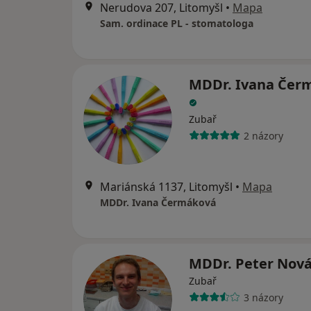
Nerudova 207, Litomyšl
•
Mapa
Sam. ordinace PL - stomatologa
MDDr. Ivana Čer
Zubař
2 názory
Mariánská 1137, Litomyšl
•
Mapa
MDDr. Ivana Čermáková
MDDr. Peter Nov
Zubař
3 názory