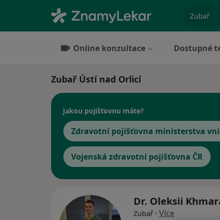
specializ
Online konzultace
Dostupné t
Zubař Ústí nad Orlicí
Jakou pojišťovnu máte?
Zdravotní pojišťovna ministerstva vni
Vojenská zdravotní pojišťovna ČR
Dr. Oleksii Khma
·
Více
Zubař