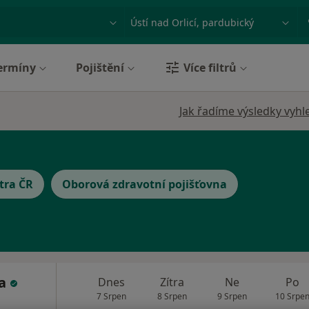
ace, nemoc nebo příjmení
Město nebo region
ermíny
Pojištění
Více filtrů
Jak řadíme výsledky vyhl
tra ČR
Oborová zdravotní pojišťovna
ra
Dnes
Zítra
Ne
Po
7 Srpen
8 Srpen
9 Srpen
10 Srpe