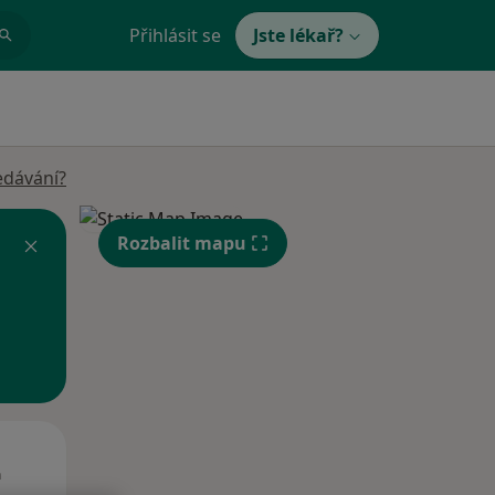
Přihlásit se
Jste lékař?
edávání?
Rozbalit mapu
Út
St
Čt
n
11 Srpen
12 Srpen
13 Srpen