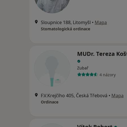
Sloupnice 188, Litomyšl
•
Mapa
Stomatologická ordinace
MUDr. Tereza Koš
Zubař
4 názory
F.V.Krejčího 405, Česká Třebová
•
Mapa
Ordinace
Vítek Robert