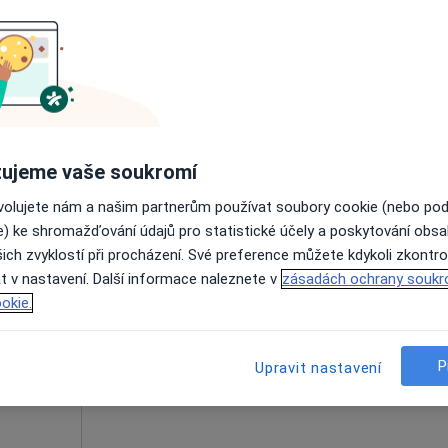
Online rezervace termínu není k dispozic
Rezervovat termín
od 500 kč
ujeme vaše soukromí
ovolujete nám a našim partnerům používat soubory cookie (nebo po
e) ke shromažďování údajů pro statistické účely a poskytování obs
Dnes
Zítra
Ne
Po
ich zvyklostí při procházení. Své preference můžete kdykoli zkontro
7 Srpen
8 Srpen
9 Srpen
10 Srpe
a,
t v nastavení. Další informace naleznete v
zásadách ochrany soukr
·
Více
okie.
Online rezervace termínu není k dispozic
Zobrazit profil
P
Upravit nastavení