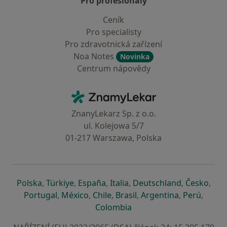
Pro profesionály
Ceník
Pro specialisty
Pro zdravotnická zařízení
Noa Notes
Novinka
Centrum nápovědy
Kontakt
ZnamyLekar - Hlavní stránka
ZnanyLekarz Sp. z o.o.
ul. Kolejowa 5/7
01-217 Warszawa, Polska
se otevře v nové záložce
se otevře v nové záložce
se otevře v nové záložce
se otevře v nové záložce
se otevře v 
se o
Polska
,
Türkiye
,
España
,
Italia
,
Deutschland
,
Česko
,
se otevře v nové záložce
se otevře v nové záložce
se otevře v nové záložce
se otevře v nové záložc
se otevře v 
se ote
Portugal
,
México
,
Chile
,
Brasil
,
Argentina
,
Perú
,
se otevře v nové záložce
Colombia