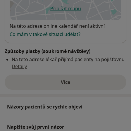
Přiblížit mapu
se otevře v nové záložce
Dostupnost
Na této adrese online kalendář není aktivní
Co mám v takové situaci udělat?
Způsoby platby (soukromé návštěvy)
Na teto adrese lékař přijímá pacienty na pojišťovnu
Detaily
Více
o adrese
Názory pacientů se rychle objeví
Napište svůj první názor