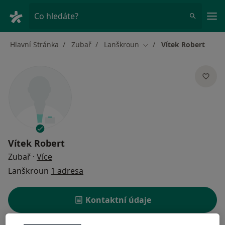
Hla
Co hledáte?
Hlavní Stránka
Zubař
Lanškroun
Vítek Robert
Změna města
Vítek Robert
o specializacích
Zubař
·
Více
Lanškroun
1 adresa
Kontaktní údaje