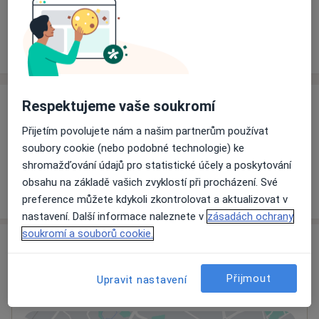
Rezervovat termín
Ceník
Adresy
Názory pacientů
Respektujeme vaše soukromí
Ceník
Přijetím povolujete nám a našim partnerům používat
Informace o službách a cenách nejsou k dispozici
soubory cookie (nebo podobné technologie) ke
Tento specialista ještě nepřidával žádné informace o
shromažďování údajů pro statistické účely a poskytování
svých službách.
obsahu na základě vašich zvyklostí při procházení. Své
preference můžete kdykoli zkontrolovat a aktualizovat v
nastavení. Další informace naleznete v
zásadách ochrany
soukromí a souborů cookie.
Adresa
Zubní laboratoř
Přijmout
Upravit nastavení
Strážní 151,
Lanškroun
56301