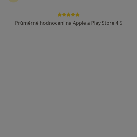
Průměrné hodnocení na Apple a Play Store 4.5
MDDr. Tomáš Kučera
·
Více
Zubař
Bezručova 2037/1a, Zábřeh
•
Mapa
JOY Dental Care s.r.o.
Tento specialista nenabízí online rezervaci termínu na této adrese.
Rezervovat termín