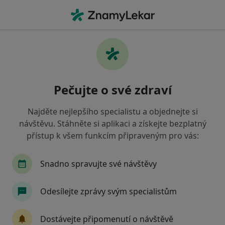
Hla
Zubař • Mohelnice, olomoucký
Filtry
Mapa
Zubař Mohelnice
Pečujte o své zdraví
Jak řadíme výsledky vyhledávání?
Najděte nejlepšího specialistu a objednejte si
návštěvu. Stáhněte si aplikaci a získejte bezplatný
Jakou pojišťovnu máte?
přístup k všem funkcím připraveným pro vás:
Zdravotní pojišťovna ministerstva vnitra ČR
O
Snadno spravujte své návštěvy
Odesílejte zprávy svým specialistům
Dostávejte připomenutí o návštěvě