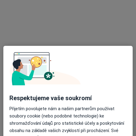
Zubař
6 názorů
Pasteurova 15/67, Olomouc
•
Mapa
OLDENT - M s.r.o.
Tento specialista nenabízí online rezervaci termínu na této adrese.
Rezervovat termín
Respektujeme vaše soukromí
Přijetím povolujete nám a našim partnerům používat
soubory cookie (nebo podobné technologie) ke
MUDr. Barbora Komárková
shromažďování údajů pro statistické účely a poskytování
Zubař
obsahu na základě vašich zvyklostí při procházení. Své
14 názorů