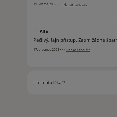
podle názoru uživatele libina
19. května 2009
•
•
•
Nahlásit zneužití
Alfa
A
Pečlivý, fajn přístup. Zatím žádné špat
podle názoru uživatele Alfa
17. prosince 2008
•
•
•
Nahlásit zneužití
Jste tento lékař?