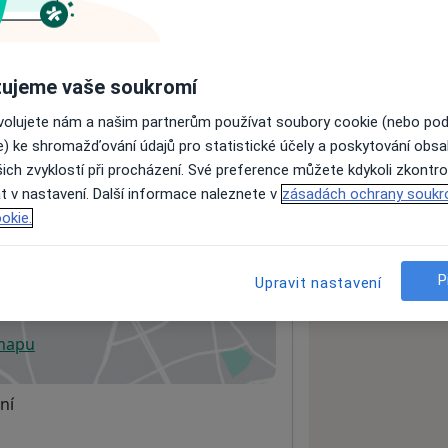
ách nejsou k dispozici
ujeme vaše soukromí
ádné informace o svých službách.
ovolujete nám a našim partnerům používat soubory cookie (nebo po
e) ke shromažďování údajů pro statistické účely a poskytování obs
ich zvyklostí při procházení. Své preference můžete kdykoli zkontro
t v nastavení. Další informace naleznete v
zásadách ochrany soukr
okie.
P
Upravit nastavení
 mapu
 otevře v nové záložce
ní