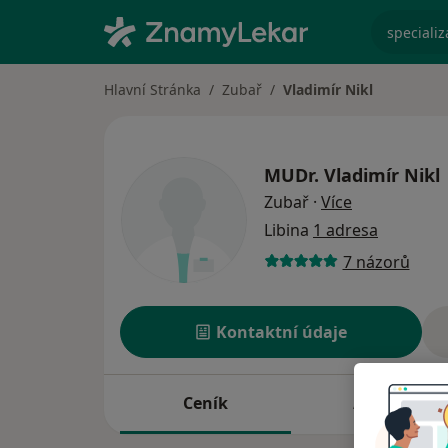
specializ
Hlavní Stránka
Zubař
Vladimír Nikl
MUDr.
Vladimír Nikl
o specializac
Zubař
·
Více
Libina
1 adresa
7 názorů
Kontaktní údaje
Ceník
Adresy