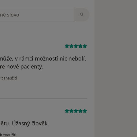
zorech
omůže, v rámci možností nic nebolí.
re nové pacienty.
názoru uživatele Pacient
it zneužití
nětu. Úžasný člověk
ázoru uživatele Stan
t zneužití