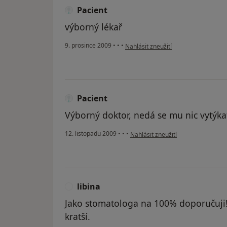
Pacient
výborný lékař
podle názoru uživatele Pacient
9. prosince 2009
•
•
•
Nahlásit zneužití
Pacient
Výborný doktor, nedá se mu nic vytýkat.
podle názoru uživatele Pacient
12. listopadu 2009
•
•
•
Nahlásit zneužití
libina
L
Jako stomatologa na 100% doporučuji!
kratší.