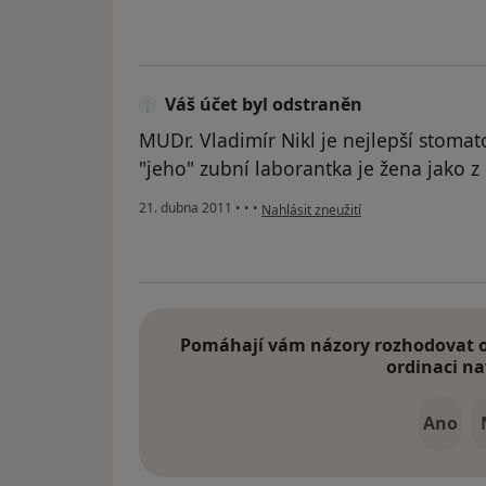
Váš účet byl odstraněn
MUDr. Vladimír Nikl je nejlepší stomat
"jeho" zubní laborantka je žena jako z
podle názoru uživatele Váš účet byl 
21. dubna 2011
•
•
•
Nahlásit zneužití
Pomáhají vám názory rozhodovat o 
ordinaci na
Ano