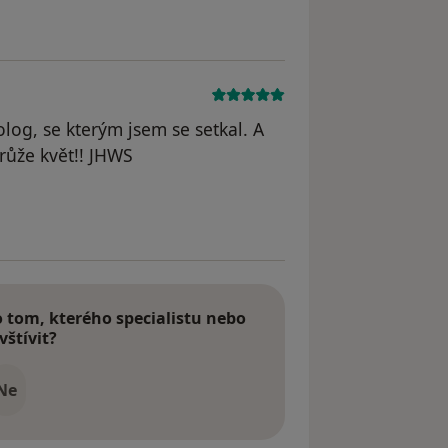
olog, se kterým jsem se setkal. A
 růže květ!! JHWS
odstraněn
tom, kterého specialistu nebo
vštívit?
Ne