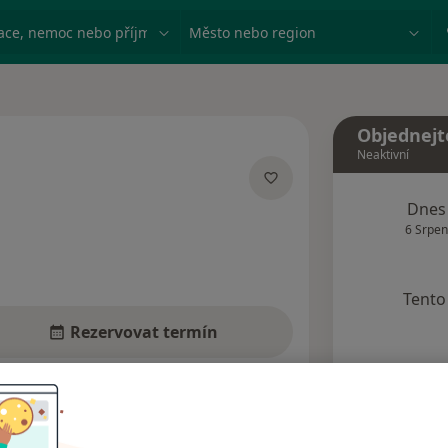
ace, nemoc nebo příjmení
Město nebo region
Objednejt
Neaktivní
ích
Dnes
6 Srpen
Tento 
Rezervovat termín
Názory pacientů (7)