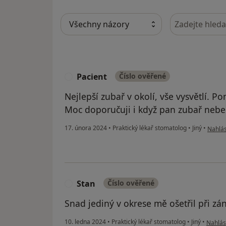
Hledejte v ná
Pacient
Číslo ověřené
P
Nejlepší zubař v okolí, vše vysvětlí. P
Moc doporučuji i když pan zubař nebe
podle 
17. února 2024
•
Praktický lékař stomatolog
•
Jiný
•
Nahlás
Stan
Číslo ověřené
S
Snad jediný v okrese mě ošetřil při zá
podle n
10. ledna 2024
•
Praktický lékař stomatolog
•
Jiný
•
Nahlási