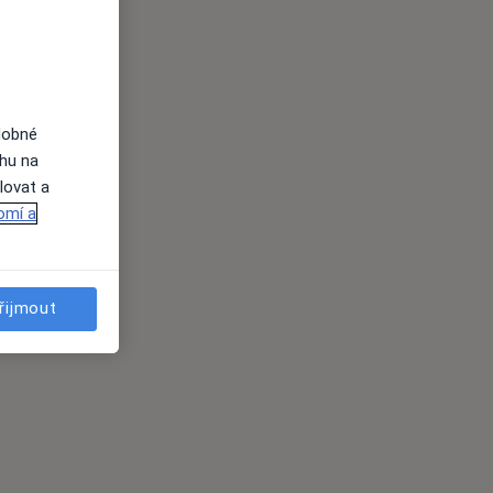
dobné
ahu na
lovat a
omí a
řijmout