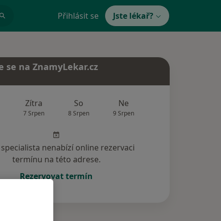
Přihlásit se
Jste lékař?
e se na ZnamyLekar.cz
Zítra
So
Ne
Po
Út
7 Srpen
8 Srpen
9 Srpen
10 Srpen
11 Srp
specialista nenabízí online rezervaci
termínu na této adrese.
Rezervovat termín