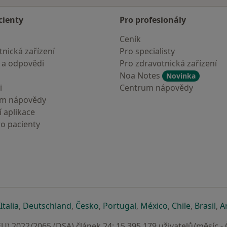
cienty
Pro profesionály
Ceník
nická zařízení
Pro specialisty
 a odpovědi
Pro zdravotnická zařízení
Noa Notes
Novinka
i
Centrum nápovědy
um nápovědy
 aplikace
ro pacienty
záložce
 v nové záložce
e otevře v nové záložce
se otevře v nové záložce
se otevře v nové záložce
se otevře v nové záložce
se otevře v nové záložc
se otevře v nov
se otevře
se 
Italia
,
Deutschland
,
Česko
,
Portugal
,
México
,
Chile
,
Brasil
,
A
U) 2022/2065 (DSA) článek 24: 15.395.179 uživatelů/měsíc -