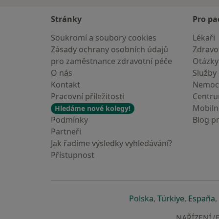
Stránky
Pro pa
Soukromí a soubory cookies
Lékaři
Zásady ochrany osobních údajů
Zdravot
pro zaměstnance zdravotní péče
Otázky
O nás
Služby
Kontakt
Nemoc
Pracovní příležitosti
Centr
Mobilní
Hledáme nové kolegy!
Podmínky
Blog p
Partneři
Jak řadíme výsledky vyhledávání?
Přístupnost
se otevře v nové 
se otevře
s
Polska
,
Türkiye
,
España
,
NAŘÍZENÍ (E