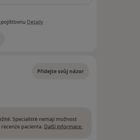
 pojišťovnu
Detaily
adrese
Přidejte svůj názor
žité. Specialisté nemají možnost
Další informace o názor
 recenze pacienta.
Další informace.