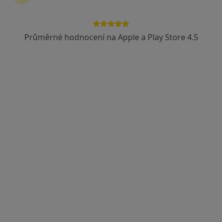
Průměrné hodnocení na Apple a Play Store 4.5
Dr. Oleksii Khmara
·
Více
Zubař
3 názory
Družstevní 815, Letohrad
•
Mapa
Dantex stomatologie s.r.o.
Diagnostické vyšetření
od 500 kč
Tento specialista nenabízí online rezervaci termínu na této adrese.
Rezervovat termín