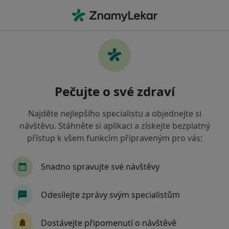
Hla
Zubař • Lanškroun, pardubický
Filtry
Mapa
Zubař Lanškroun
Pečujte o své zdraví
Jak řadíme výsledky vyhledávání?
Najděte nejlepšího specialistu a objednejte si
návštěvu. Stáhněte si aplikaci a získejte bezplatný
Jakou pojišťovnu máte?
přístup k všem funkcím připraveným pro vás:
Zdravotní pojišťovna ministerstva vnitra ČR
O
Snadno spravujte své návštěvy
Odesílejte zprávy svým specialistům
Dostávejte připomenutí o návštěvě