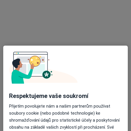
Vítek Robert
Zubař
Strážní 151, Lanškroun
•
Mapa
Zubní laboratoř
Tento specialista nenabízí online rezervaci termínu na této adrese.
Rezervovat termín
Respektujeme vaše soukromí
Přijetím povolujete nám a našim partnerům používat
soubory cookie (nebo podobné technologie) ke
shromažďování údajů pro statistické účely a poskytování
MUDr. Jiří Štancl
obsahu na základě vašich zvyklostí při procházení. Své
Zubař