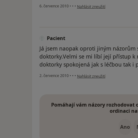
podle názoru uživatele Pacient
6. července 2010
•
•
•
Nahlásit zneužití
Pacient
Já jsem naopak oproti jiným názorům 
doktorky.Velmi se mi líbí její přístup
doktorky spokojená jak s léčbou tak i 
podle názoru uživatele Pacient
2. července 2010
•
•
•
Nahlásit zneužití
Pomáhají vám názory rozhodovat o 
ordinaci na
Ano