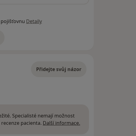
 pojišťovnu
Detaily
adrese
Přidejte svůj názor
žité. Specialisté nemají možnost
Další informace o názor
 recenze pacienta.
Další informace.