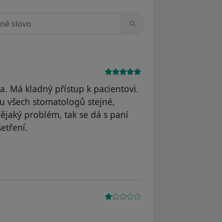
zorech
a. Má kladný přístup k pacientovi.
 u všech stomatologů stejné,
ějaký problém, tak se dá s paní
etření.
traněn