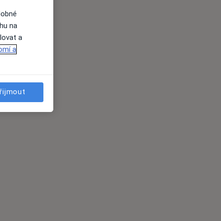
dobné
ahu na
lovat a
omí a
řijmout