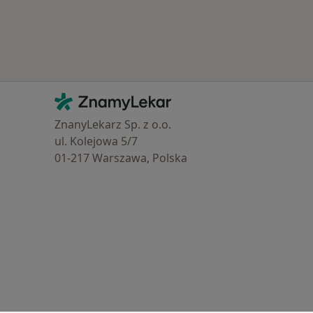
Kontakt
ZnamyLekar - Hlavní stránka
ZnanyLekarz Sp. z o.o.
ul. Kolejowa 5/7
01-217 Warszawa, Polska