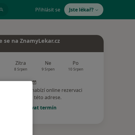
Přihlásit se
Jste lékař?
e se na ZnamyLekar.cz
Zítra
Ne
Po
Út
St
8 Srpen
9 Srpen
10 Srpen
11 Srpen
12 Srp
specialista nenabízí online rezervaci
termínu na této adrese.
Rezervovat termín