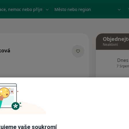
ace, nemoc nebo příjmení
Město nebo region
Objednejt
Neaktivní
ková
ích
Dnes
7 Srpen
Tento 
Rezervovat termín
Názory pacientů (3)
ujeme vaše soukromí