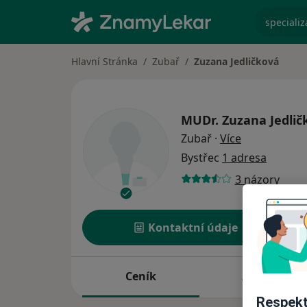
specializ
Hlavní Stránka
Zubař
Zuzana Jedličková
MUDr.
Zuzana Jedlič
o specializac
Zubař
·
Více
Bystřec
1 adresa
3 názory
Kontaktní údaje
Ceník
Adresy
Respekt