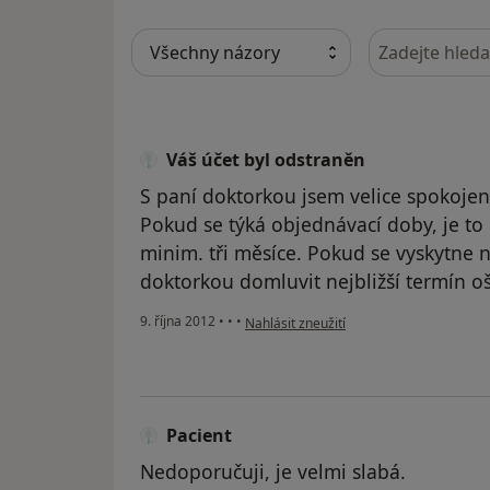
Hledejte v ná
Váš účet byl odstraněn
S paní doktorkou jsem velice spokojen
Pokud se týká objednávací doby, je to
minim. tři měsíce. Pokud se vyskytne n
doktorkou domluvit nejbližší termín oš
podle názoru uživatele Váš účet byl ods
9. října 2012
•
•
•
Nahlásit zneužití
Pacient
Nedoporučuji, je velmi slabá.