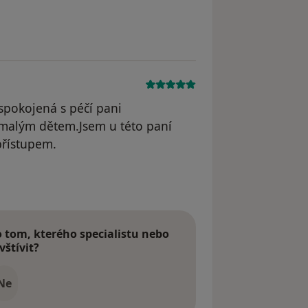
spokojená s péčí pani
 k malým dětem.Jsem u této paní
přístupem.
tom, kterého specialistu nebo
vštívit?
Ne