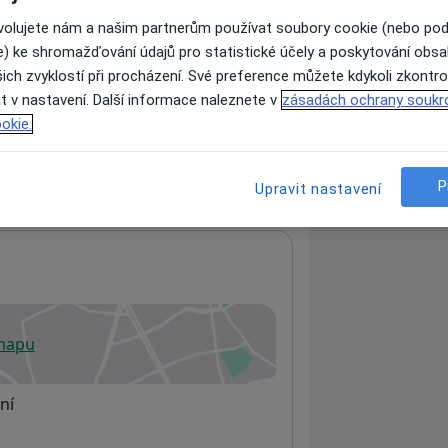
ovolujete nám a našim partnerům používat soubory cookie (nebo po
e) ke shromažďování údajů pro statistické účely a poskytování obs
ách nejsou k dispozici
ich zvyklostí při procházení. Své preference můžete kdykoli zkontro
ádné informace o svých službách.
t v nastavení. Další informace naleznete v
zásadách ochrany soukr
okie.
P
Upravit nastavení
 mapu
 otevře v nové záložce
ní