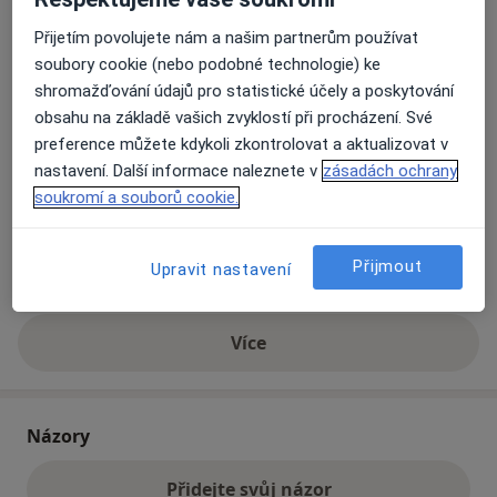
Přijetím povolujete nám a našim partnerům používat
Přiblížit mapu
soubory cookie (nebo podobné technologie) ke
se otevře v nové záložce
shromažďování údajů pro statistické účely a poskytování
obsahu na základě vašich zvyklostí při procházení. Své
Dostupnost
Na této adrese online kalendář není aktivní
preference můžete kdykoli zkontrolovat a aktualizovat v
Co mám v takové situaci udělat?
nastavení. Další informace naleznete v
zásadách ochrany
soukromí a souborů cookie.
Způsoby platby (soukromé návštěvy)
Na teto adrese lékař přijímá pacienty na pojišťovnu
Přijmout
Upravit nastavení
Detaily
Více
o adrese
Názory
Přidejte svůj názor