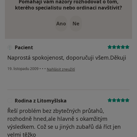
Pomáhají vám názory rozhodovat o tom,
kterého specialistu nebo ordinaci navštívit?
Ano
Ne
Pacient
Naprostá spokojenost, doporučuji všem.Děkuji
podle názoru uživatele Pacient
19. listopadu 2009
•
•
•
Nahlásit zneužití
Rodina z Litomyšlska
R
Řeší problém bez zbytečných průtahů,
rozhodně hned,ale hlavně s okamžitým
výsledkem. Což se u jiných zubařů dá říct jen
velmi těžko