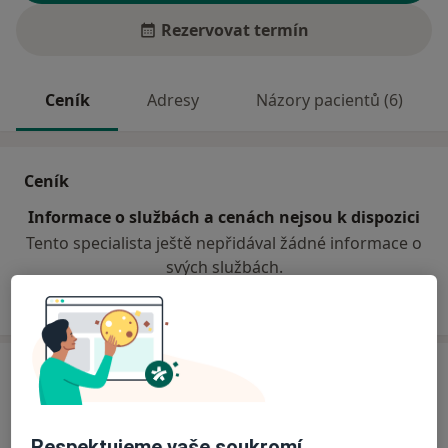
Rezervovat termín
Ceník
Adresy
Názory pacientů (6)
Ceník
Informace o službách a cenách nejsou k dispozici
Tento specialista ještě nepřidával žádné informace o
svých službách.
Adresa
Sam. ordinace PL - stomatologa
Šmilovského 1122,
Litomyšl
57001
Respektujeme vaše soukromí