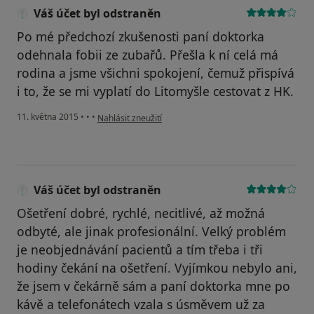
Váš účet byl odstraněn
Po mé předchozí zkušenosti paní doktorka
odehnala fobii ze zubařů. Přešla k ní celá má
rodina a jsme všichni spokojení, čemuž přispívá
i to, že se mi vyplatí do Litomyšle cestovat z HK.
podle názoru uživatele Váš účet byl odstraněn
11. května 2015
•
•
•
Nahlásit zneužití
Váš účet byl odstraněn
Ošetření dobré, rychlé, necitlivé, až možná
odbyté, ale jinak profesionální. Velký problém
je neobjednávání pacientů a tím třeba i tři
hodiny čekání na ošetření. Vyjímkou nebylo ani,
že jsem v čekárně sám a paní doktorka mne po
kávě a telefonátech vzala s úsměvem už za