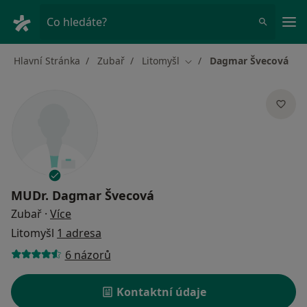
Hla
Co hledáte?
Hlavní Stránka
Zubař
Litomyšl
Dagmar Švecová
Změna města
MUDr.
Dagmar Švecová
o specializacích
Zubař
·
Více
Litomyšl
1 adresa
6 názorů
Kontaktní údaje