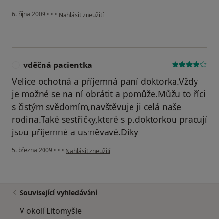
podle názoru uživatele Rodina z Litomyšlska
6. října 2009
•
•
•
Nahlásit zneužití
vděčná pacientka
V
Velice ochotná a příjemná paní doktorka.Vždy
je možné se na ní obrátit a pomůže.Můžu to říci
s čistým svědomím,navštěvuje ji celá naše
rodina.Také sestřičky,které s p.doktorkou pracují
jsou příjemné a usměvavé.Díky
podle názoru uživatele vděčná pacientka
5. března 2009
•
•
•
Nahlásit zneužití
Související vyhledávání
V okolí Litomyšle