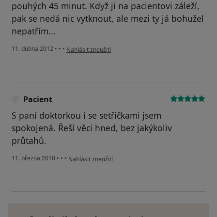
pouhých 45 minut. Když ji na pacientovi záleží,
pak se nedá nic vytknout, ale mezi ty já bohužel
nepatřím...
podle názoru uživatele Váš účet byl odstraněn
11. dubna 2012
•
•
•
Nahlásit zneužití
Pacient
S paní doktorkou i se setřičkami jsem
spokojená. Řeší věci hned, bez jakýkoliv
průtahů.
podle názoru uživatele Pacient
11. března 2010
•
•
•
Nahlásit zneužití