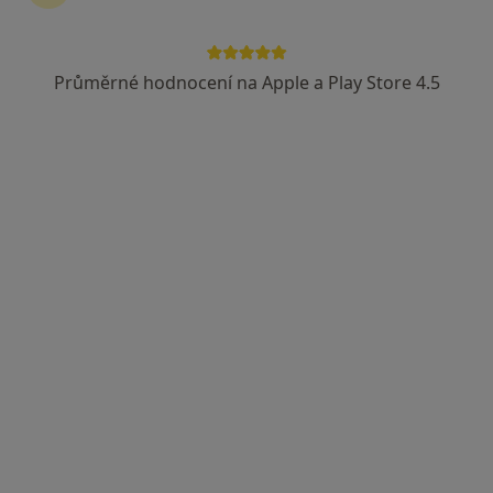
Průměrné hodnocení na Apple a Play Store 4.5
MDDr. Petr Šabata
·
Více
Zubař, Dentální hygienistka, hygienista, Parodontolog
7 názorů
Doubravice 51, Pardubice
•
Mapa
MDDr. Petr Šabata, s.r.o. - Zubař Pardubice, Dentální hygiena Pardubice
Bělení zubů
od 3 490 kč
Tento specialista nenabízí online rezervaci termínu na této adrese.
Rezervovat termín