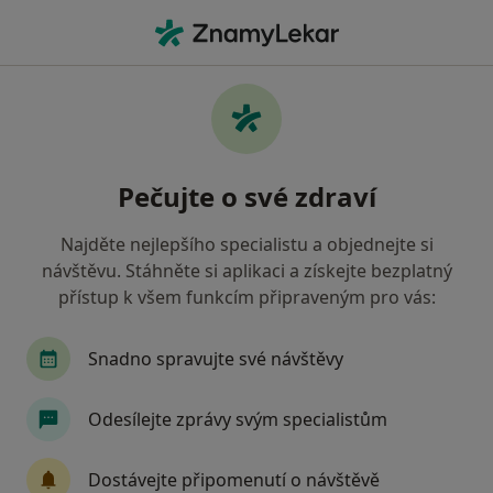
Hla
Zubař • Chrudim, pardubický
Filtry
Mapa
Zubař Chrudim
Pečujte o své zdraví
Jak řadíme výsledky vyhledávání?
Najděte nejlepšího specialistu a objednejte si
návštěvu. Stáhněte si aplikaci a získejte bezplatný
Jakou pojišťovnu máte?
přístup k všem funkcím připraveným pro vás:
Zdravotní pojišťovna ministerstva vnitra ČR
O
Snadno spravujte své návštěvy
Odesílejte zprávy svým specialistům
Dostávejte připomenutí o návštěvě