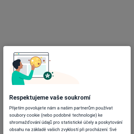
MUDr. Vít Horníček
·
Více
Zubař
1 názor
Fibichova 27, Chrudim
•
Mapa
HDent s.r.o.
Tento specialista nenabízí online rezervaci termínu na této adrese.
Rezervovat termín
Respektujeme vaše soukromí
Přijetím povolujete nám a našim partnerům používat
soubory cookie (nebo podobné technologie) ke
shromažďování údajů pro statistické účely a poskytování
obsahu na základě vašich zvyklostí při procházení. Své