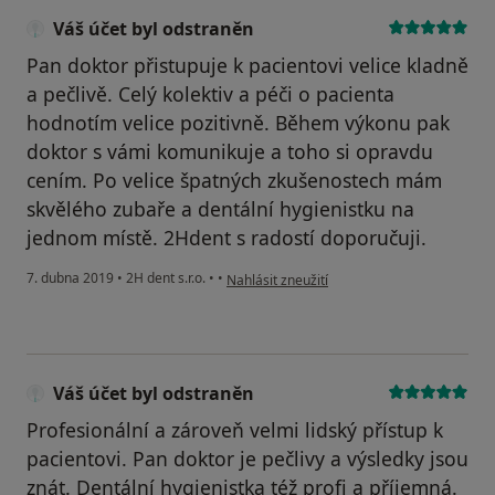
Váš účet byl odstraněn
Pan doktor přistupuje k pacientovi velice kladně
a pečlivě. Celý kolektiv a péči o pacienta
hodnotím velice pozitivně. Během výkonu pak
doktor s vámi komunikuje a toho si opravdu
cením. Po velice špatných zkušenostech mám
skvělého zubaře a dentální hygienistku na
jednom místě. 2Hdent s radostí doporučuji.
podle názoru uživatele Váš účet byl odstran
7. dubna 2019
•
2H dent s.r.o.
•
•
Nahlásit zneužití
Váš účet byl odstraněn
Profesionální a zároveň velmi lidský přístup k
pacientovi. Pan doktor je pečlivy a výsledky jsou
znát. Dentální hygienistka též profi a příjemná.