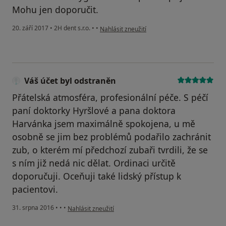
Mohu jen doporučit.
podle názoru uživatele Váš účet byl odstraně
20. září 2017
•
2H dent s.r.o.
•
•
Nahlásit zneužití
Váš účet byl odstraněn
Přátelská atmosféra, profesionální péče. S péčí
paní doktorky Hyršlové a pana doktora
Harvánka jsem maximálně spokojena, u mě
osobně se jim bez problémů podařilo zachránit
zub, o kterém mí předchozí zubaři tvrdili, že se
s ním již nedá nic dělat. Ordinaci určitě
doporučuji. Oceňuji také lidský přístup k
pacientovi.
podle názoru uživatele Váš účet byl odstraněn
31. srpna 2016
•
•
•
Nahlásit zneužití