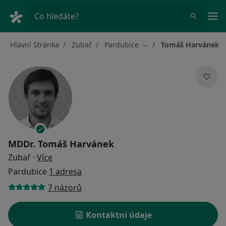
Hla
Co hledáte?
Hlavní Stránka
Zubař
Pardubice
Tomáš Harvánek
Změna města
MDDr.
Tomáš Harvánek
o specializacích
Zubař
·
Více
Pardubice
1 adresa
7 názorů
Kontaktní údaje