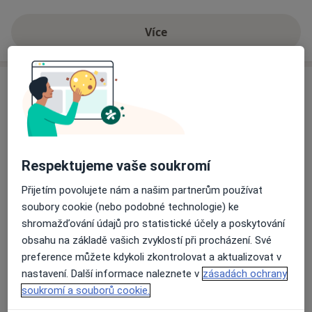
Více
o zkušenostech
Služby a ceník služeb
Dentální hygiena
Detaily
Respektujeme vaše soukromí
Endodontické konzultace
Detaily
Přijetím povolujete nám a našim partnerům používat
soubory cookie (nebo podobné technologie) ke
Estetická stomatologie
shromažďování údajů pro statistické účely a poskytování
Detaily
obsahu na základě vašich zvyklostí při procházení. Své
preference můžete kdykoli zkontrolovat a aktualizovat v
nastavení. Další informace naleznete v
zásadách ochrany
Preventivní prohlídky
soukromí a souborů cookie.
Detaily