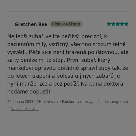
Gretchen Bee
Číslo ověřené
G
Nejlepší zubař, velice pečlivý, precizní, k
pacientům milý, vstřícný, všechno srozumitelně
vysvětlí. Péče sice není hrazená pojišťovnou, ale
za ty peníze mi to stojí. První zubař, který
manželovi opravdu pořádně spravil zuby tak, že
po letech trápení a bolestí u jiných zubařů je
nyní manžel zcela bez potíží. Na pana doktora
nedáme dopustit.
24. dubna 2023
•
2H dent s.r.o.
•
Fotokompozitní výplně a dostavby zubů
podle názoru uživatele Gretchen Bee
•
Nahlásit zneužití