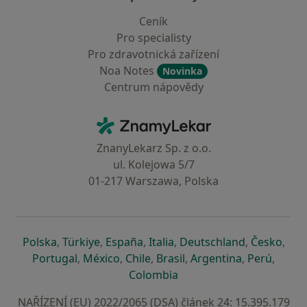
Ceník
Pro specialisty
Pro zdravotnická zařízení
Noa Notes
Novinka
Centrum nápovědy
Kontakt
ZnamyLekar - Hlavní stránka
ZnanyLekarz Sp. z o.o.
ul. Kolejowa 5/7
01-217 Warszawa, Polska
se otevře v nové záložce
se otevře v nové záložce
se otevře v nové záložce
se otevře v nové záložce
se otevře v 
se o
Polska
,
Türkiye
,
España
,
Italia
,
Deutschland
,
Česko
,
se otevře v nové záložce
se otevře v nové záložce
se otevře v nové záložce
se otevře v nové záložc
se otevře v 
se ote
Portugal
,
México
,
Chile
,
Brasil
,
Argentina
,
Perú
,
se otevře v nové záložce
Colombia
NAŘÍZENÍ (EU) 2022/2065 (DSA) článek 24: 15.395.179