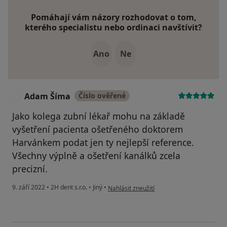
Pomáhají vám názory rozhodovat o tom,
kterého specialistu nebo ordinaci navštívit?
Ano
Ne
Adam Šíma
Číslo ověřené
A
Jako kolega zubní lékař mohu na základě
vyšetření pacienta ošetřeného doktorem
Harvánkem podat jen ty nejlepší reference.
Všechny výplně a ošetření kanálků zcela
precizní.
podle názoru uživatele Adam Šíma
9. září 2022
•
2H dent s.r.o.
•
Jiný
•
Nahlásit zneužití