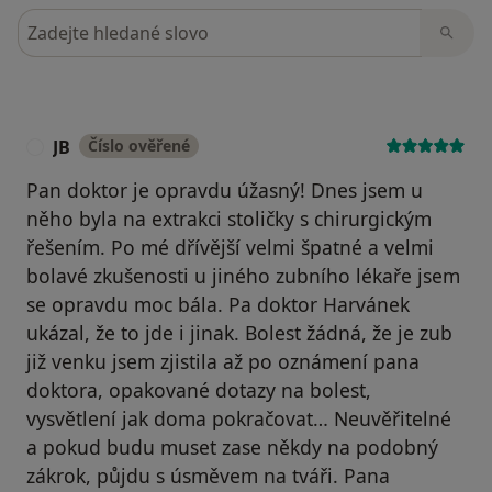
Hledejte v názorech
JB
Číslo ověřené
J
Pan doktor je opravdu úžasný! Dnes jsem u
něho byla na extrakci stoličky s chirurgickým
řešením. Po mé dřívější velmi špatné a velmi
bolavé zkušenosti u jiného zubního lékaře jsem
se opravdu moc bála. Pa doktor Harvánek
ukázal, že to jde i jinak. Bolest žádná, že je zub
již venku jsem zjistila až po oznámení pana
doktora, opakované dotazy na bolest,
vysvětlení jak doma pokračovat… Neuvěřitelné
a pokud budu muset zase někdy na podobný
zákrok, půjdu s úsměvem na tváři. Pana