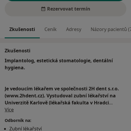
Rezervovat termín
Zkušenosti
Ceník
Adresy
Názory pacientů (
Zkušenosti
Implantolog, estetická stomatologie, dentální
hygiena.
Je vedoucím lékařem ve společnosti 2H dent s.r.o.
(www.2hdent.cz). Vystudoval zubní lékařství na
Univerzitě Karlově (lékařská fakulta v Hradci
O mně
Králové-2009). Dále se kontinuálně vzdělává
Více
prostřednictvím mnoha teoretických i praktických
Odborník na:
kurzů. Zakládá si na preciznosti a kvalitní péči.
Zubní lékařství