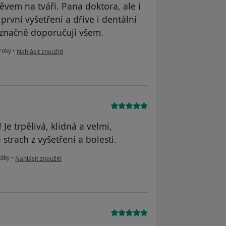
vem na tváři. Pana doktora, ale i
první vyšetření a dříve i dentální
noznačně doporučuji všem.
podle názoru uživatele JB
roky
•
Nahlásit zneužití
Je trpělivá, klidná a velmi,
trach z vyšetření a bolesti.
podle názoru uživatele Jana
ídky
•
Nahlásit zneužití