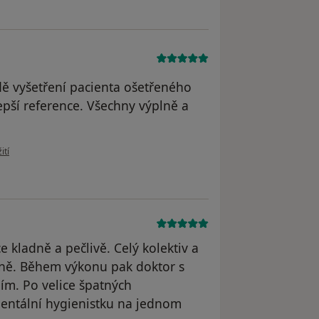
dě vyšetření pacienta ošetřeného
pší reference. Všechny výplně a
uživatele Adam Šíma
ití
e kladně a pečlivě. Celý kolektiv a
ivně. Během výkonu pak doktor s
ím. Po velice špatných
entální hygienistku na jednom