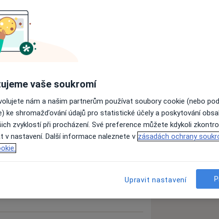
ch, které poskytuje komplexní zubní
ečného stresu v pohodlí a přátelské
chom Vás zbavili zbytečného strachu z
ujeme vaše soukromí
 založen na nedostatku informací a na
 21.století nepatří.
ovolujete nám a našim partnerům používat soubory cookie (nebo po
e) ke shromažďování údajů pro statistické účely a poskytování obs
ntů v oblasti moderních léčebných
ich zvyklostí při procházení. Své preference můžete kdykoli zkontro
házení dalším problémům. To znamená,
t v nastavení. Další informace naleznete v
zásadách ochrany soukr
nejdříve objednán na vstupní komplexní
okie.
uálním stavem svého chrupu a s
P
Upravit nastavení
enového plánu.
me vyjít maximálně vstříc.