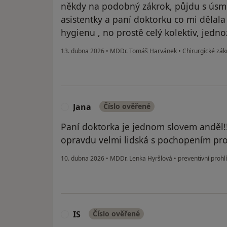
někdy na podobný zákrok, půjdu s úsmě
asistentky a paní doktorku co mi dělala 
hygienu , no prostě celý kolektiv, jed
13. dubna 2026
•
MDDr. Tomáš Harvánek
•
Chirurgické zák
Jana
Číslo ověřené
J
Paní doktorka je jednom slovem anděl!! 
opravdu velmi lidská s pochopením pro s
10. dubna 2026
•
MDDr. Lenka Hyršlová
•
preventivní prohl
IS
Číslo ověřené
I