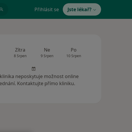
Přihlásit se
Jste lékař?
Zítra
Ne
Po
Út
St
8 Srpen
9 Srpen
10 Srpen
11 Srpen
12 Srp
 klinika neposkytuje možnost online
ednání. Kontaktujte přímo kliniku.