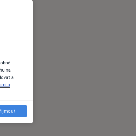
dobné
ahu na
lovat a
omí a
řijmout