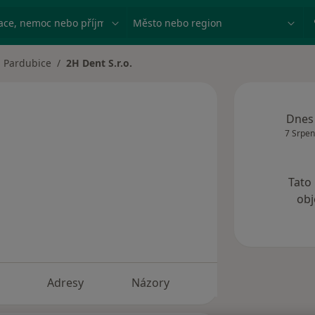
ace, nemoc nebo příjmení
Město nebo region
Pardubice
2H Dent S.r.o.
na města
Dnes
7 Srpen
Tato
obj
Adresy
Názory