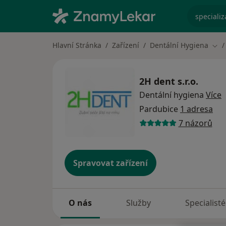
specializ
Hlavní Stránka
Zařízení
Dentální Hygiena
Změ
2H dent s.r.o.
Dentální hygiena
Více
Pardubice
1 adresa
7 názorů
Spravovat zařízení
O nás
Služby
Specialisté