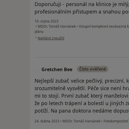
Doporučuji - personál na klinice je milý
profesionálním přístupem a snahou po
10. srpna 2023
•
MDDr. Tomáš Harvánek
•
Vstupní komplexní nezávazná k
plánu
podle názoru uživatele IS
•
Nahlásit zneužití
Gretchen Bee
Číslo ověřené
G
Nejlepší zubař, velice pečlivý, precizní,
srozumitelně vysvětlí. Péče sice není hr
mi to stojí. První zubař, který manželo
že po letech trápení a bolestí u jiných 
potíží. Na pana doktora nedáme dopust
24. dubna 2023
•
MDDr. Tomáš Harvánek
•
Fotokompozitní 