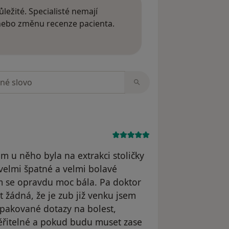
ležité. Specialisté nemají
 nebo změnu recenze pacienta.
 o názorech
zorech
m u něho byla na extrakci stoličky
 velmi špatné a velmi bolavé
m se opravdu moc bála. Pa doktor
st žádná, že je zub již venku jsem
opakované dotazy na bolest,
ěřitelné a pokud budu muset zase