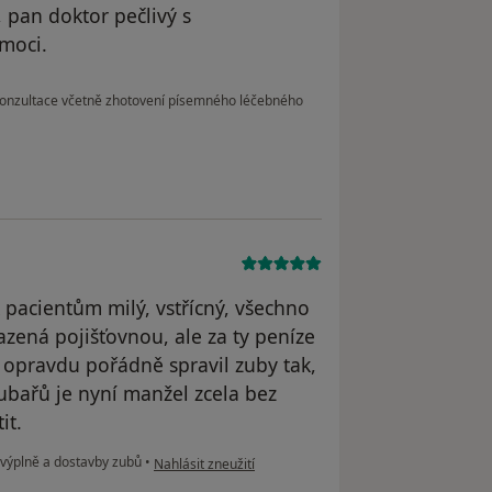
, pan doktor pečlivý s
moci.
onzultace včetně zhotovení písemného léčebného
 k pacientům milý, vstřícný, všechno
azená pojišťovnou, ale za ty peníze
vi opravdu pořádně spravil zuby tak,
zubařů je nyní manžel zcela bez
it.
podle názoru uživatele Gretchen Bee
výplně a dostavby zubů
•
Nahlásit zneužití