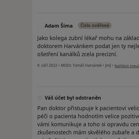
Adam Šíma
Číslo ověřené
A
Jako kolega zubní lékař mohu na zákla
doktorem Harvánkem podat jen ty nejle
ošetření kanálků zcela precizní.
podle názoru 
9. září 2022
•
MDDr. Tomáš Harvánek
•
Jiný
•
Nahlásit zneuž
Váš účet byl odstraněn
Pan doktor přistupuje k pacientovi velic
péči o pacienta hodnotím velice pozit
vámi komunikuje a toho si opravdu cen
zkušenostech mám skvělého zubaře a d