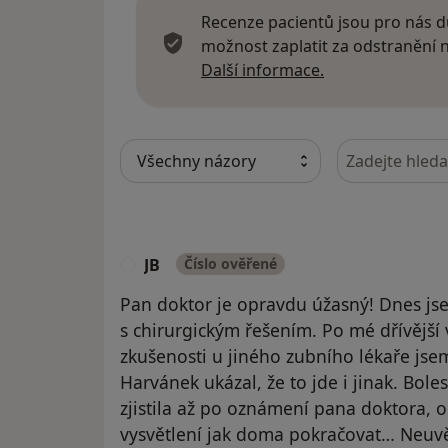
Recenze pacientů jsou pro nás dů
možnost zaplatit za odstranění
Další informace
Další informace.
Hledejte v ná
JB
Číslo ověřené
J
Pan doktor je opravdu úžasný! Dnes jse
s chirurgickým řešením. Po mé dřívější
zkušenosti u jiného zubního lékaře jse
Harvánek ukázal, že to jde i jinak. Bole
zjistila až po oznámení pana doktora, 
vysvětlení jak doma pokračovat… Neuv