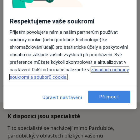
Respektujeme vaše soukromí
Přeloučská Poliklinika a.s.-
EUROCLINICUM a.s.
Přijetím povolujete nám a našim partnerům používat
soubory cookie (nebo podobné technologie) ke
·
Více
Zubař, Chirurg, Dermatolog
shromažďování údajů pro statistické účely a poskytování
13 názorů
obsahu na základě vašich zvyklostí při procházení. Své
Libušina 203, Přelouč
•
Mapa
preference můžete kdykoli zkontrolovat a aktualizovat v
Přeloučská Poliklinika a.s.- EUROCLINICUM a.s.
nastavení. Další informace naleznete v
zásadách ochrany
Tato klinika nemá specialisty s dostupnými termíny v online kalendáři
soukromí a souborů cookie.
Zobrazit profil
Přijmout
Upravit nastavení
K dispozici jsou specialisté
Tito specialisté se nacházejí mimo Pardubice,
pardubický, v oblastech blízkých vašemu