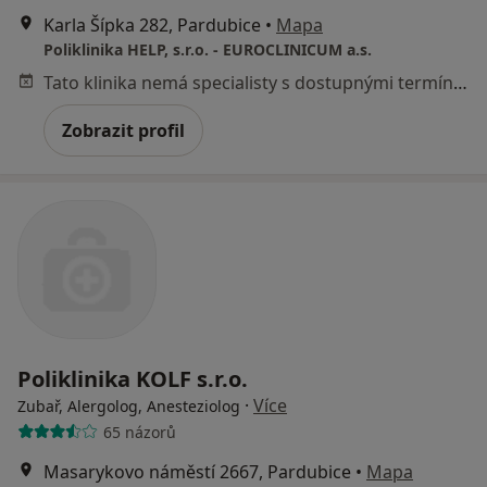
Karla Šípka 282, Pardubice
•
Mapa
Poliklinika HELP, s.r.o. - EUROCLINICUM a.s.
Tato klinika nemá specialisty s dostupnými termíny v online kalendáři
Zobrazit profil
Poliklinika KOLF s.r.o.
·
Více
Zubař, Alergolog, Anesteziolog
65 názorů
Masarykovo náměstí 2667, Pardubice
•
Mapa