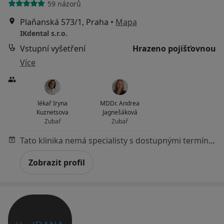
59 názorů
Plaňanská 573/1, Praha
•
Mapa
IKdental s.r.o.
Vstupní vyšetření
Hrazeno pojišťovnou
Více
lékař Iryna
MDDr. Andrea
Kuznetsova
Jagnešáková
Zubař
Zubař
Tato klinika nemá specialisty s dostupnými termíny v online kalendáři
Zobrazit profil