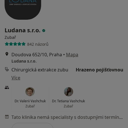
Ludana s.r.o.
Zubař
842 názorů
Doudova 652/10, Praha
•
Mapa
Ludana s.r.o.
Chirurgická extrakce zubu
Hrazeno pojišťovnou
Více
Dr. Valerii Vashchuk
Dr. Tetiana Vashchuk
Zubař
Zubař
Tato klinika nemá specialisty s dostupnými termíny v online kalendáři