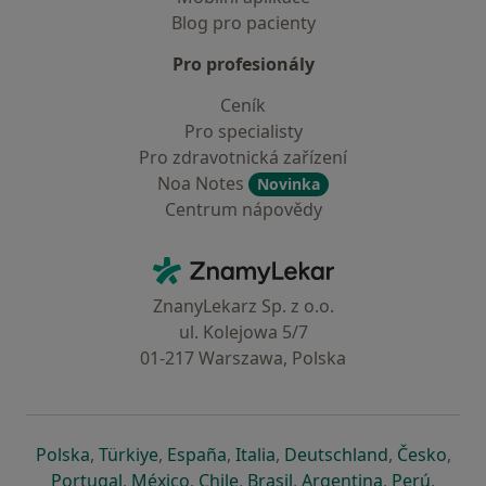
Blog pro pacienty
Pro profesionály
Ceník
Pro specialisty
Pro zdravotnická zařízení
Noa Notes
Novinka
Centrum nápovědy
Kontakt
ZnamyLekar - Hlavní stránka
ZnanyLekarz Sp. z o.o.
ul. Kolejowa 5/7
01-217 Warszawa, Polska
se otevře v nové záložce
se otevře v nové záložce
se otevře v nové záložce
se otevře v nové záložce
se otevře v 
se o
Polska
,
Türkiye
,
España
,
Italia
,
Deutschland
,
Česko
,
se otevře v nové záložce
se otevře v nové záložce
se otevře v nové záložce
se otevře v nové záložc
se otevře v 
se ote
Portugal
,
México
,
Chile
,
Brasil
,
Argentina
,
Perú
,