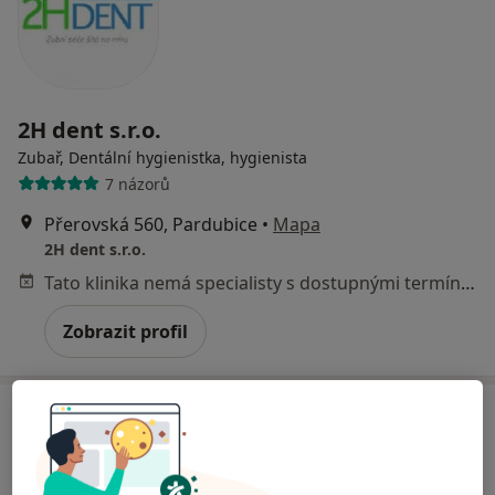
2H dent s.r.o.
Zubař, Dentální hygienistka, hygienista
7 názorů
Přerovská 560, Pardubice
•
Mapa
2H dent s.r.o.
Tato klinika nemá specialisty s dostupnými termíny v online kalendáři
Zobrazit profil