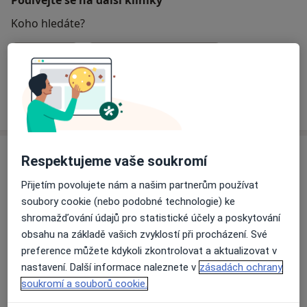
Koho hledáte?
Zubař
Otorinolaryngolog
Pediatr
Hledejte jinou specializaci
Specialisté
Ověřte svou pojišťovnu
Respektujeme vaše soukromí
Přijetím povolujete nám a našim partnerům používat
Zubař
soubory cookie (nebo podobné technologie) ke
shromažďování údajů pro statistické účely a poskytování
obsahu na základě vašich zvyklostí při procházení. Své
MUDr. Renata Veselská
preference můžete kdykoli zkontrolovat a aktualizovat v
Zubař
nastavení. Další informace naleznete v
zásadách ochrany
soukromí a souborů cookie.
4 názory