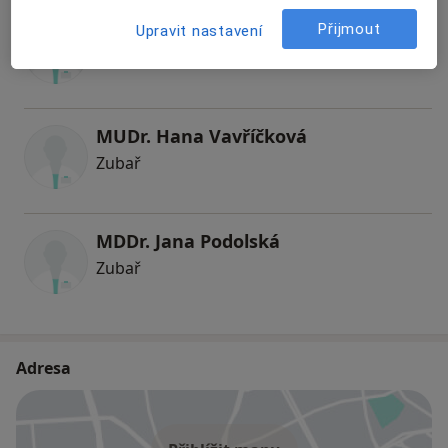
Lubomír Beran
Přijmout
Upravit nastavení
Zubař
MUDr. Hana Vavříčková
Zubař
MDDr. Jana Podolská
Zubař
Adresa