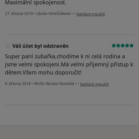
Maximální spokojenost.
podle názoru uživatele Váš účet byl
27. března 2019
•
Libuše Vereščáková
•
•
Nahlásit zneužití
Váš účet byl odstraněn
Super paní zubařka,chodíme k ní celá rodina a
jsme velmi spokojeni.Má velmi příjemný přístup k
dětem.Všem mohu doporučit!
podle názoru uživatele Váš účet b
9. března 2018
•
MUDr. Renata Veselská
•
•
Nahlásit zneužití