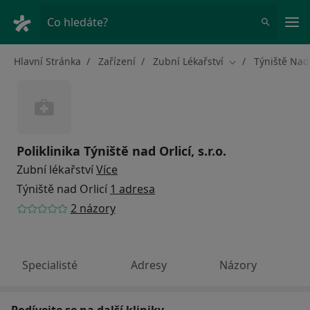
Hla
Co hledáte?
Hlavní Stránka
Zařízení
Zubní Lékařství
Týniště Nad 
Změna města
Poliklinika Týniště nad Orlicí, s.r.o.
Zubní lékařství
Více
Týniště nad Orlicí
1 adresa
2 názory
Specialisté
Adresy
Názory
Podívejte se na další kliniky