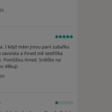
uživatele MariaK
ití
a. I když mám jinou paní zubařku
 zavolala a ihned mě sestřička
vé. Pomůžou ihned. Srdíčko na
c děkuji.
 uživatele Kristýna Hromá
žití