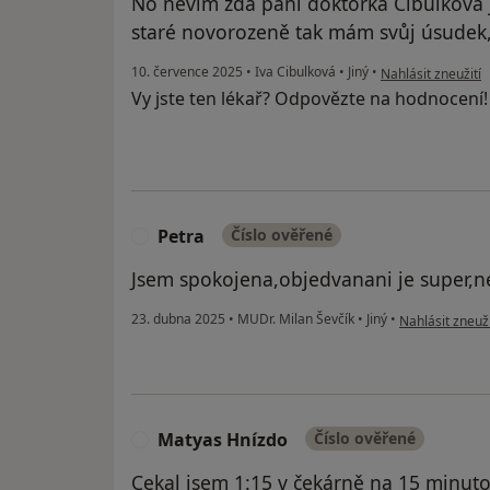
No nevím zda paní doktorka Cibulková j
staré novorozeně tak mám svůj úsudek, 
podle názoru uživ
10. července 2025
•
Iva Cibulková
•
Jiný
•
Nahlásit zneužití
Vy jste ten lékař? Odpovězte na hodnocení
Petra
Číslo ověřené
P
Jsem spokojena,objedvanani je super,ne
podle názoru u
23. dubna 2025
•
MUDr. Milan Ševčík
•
Jiný
•
Nahlásit zneuži
Matyas Hnízdo
Číslo ověřené
M
Cekal jsem 1:15 v čekárně na 15 minut