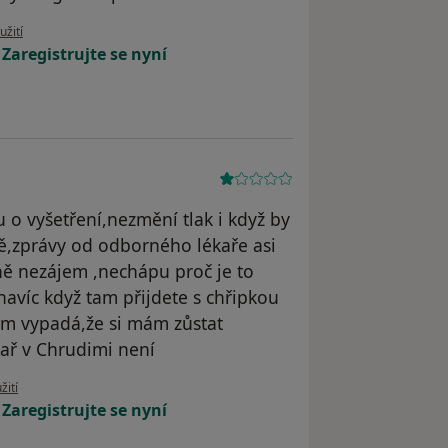
u uživatele Matyas Hnízdo
užití
!
Zaregistrujte se nyní
 o vyšetření,nezmění tlak i když by
ě,zprávy od odborného lékaře asi
ně nezájem ,nechápu proč je to
navíc když tam přijdete s chřipkou
vám vypadá,že si mám zůstat
ař v Chrudimi není
uživatele Pacient
žití
!
Zaregistrujte se nyní