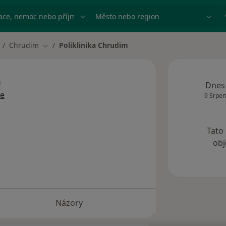
ace, nemoc nebo příjmení
Město nebo region
Chrudim
Poliklinika Chrudim
měna města
Změna města
m
Dnes
ce
9 Srpen
Tato
obj
Názory