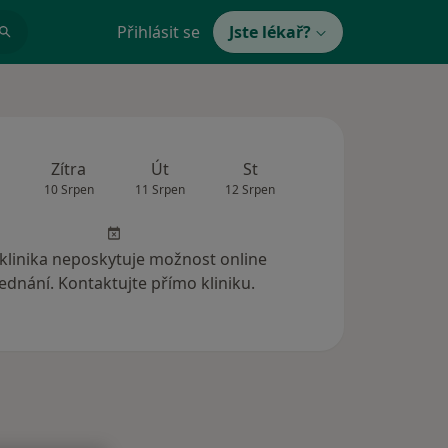
Přihlásit se
Jste lékař?
Zítra
Út
St
Čt
Pá
10 Srpen
11 Srpen
12 Srpen
13 Srpen
14 Srp
 klinika neposkytuje možnost online
ednání. Kontaktujte přímo kliniku.