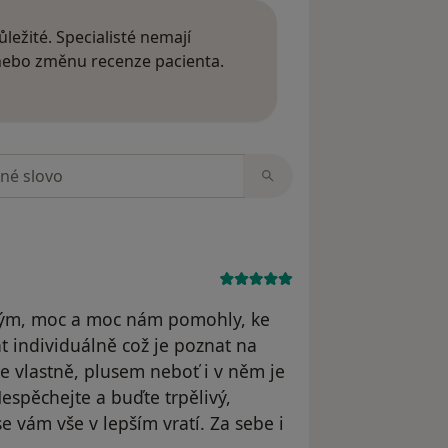
ležité. Specialisté nemají
 nebo změnu recenze pacienta.
 o názorech
zorech
ý tým, moc a moc nám pomohly, ke
t individuálně což je poznat na
je vlastně, plusem neboť i v něm je
espěchejte a buďte trpělivý,
e vám vše v lepším vratí. Za sebe i