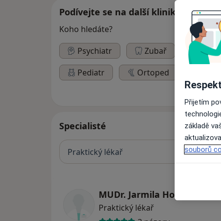
Podívejte se na další kliniky
Koho hledáte?
Psychiatr
Zubař
Urol
Pediatr
Ortoped
Respekt
Přijetím p
technologi
Specialisté
základě vaš
aktualizova
souborů co
Praktický lékař
MUDr. Jarmila Horčičková
Praktický lékař