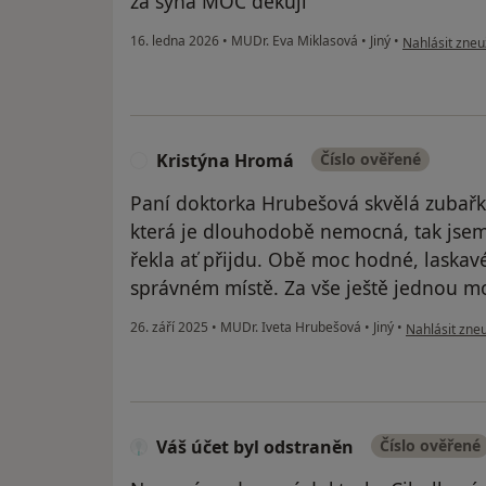
za syna MOC děkuji
podle názoru 
16. ledna 2026
•
MUDr. Eva Miklasová
•
Jiný
•
Nahlásit zneuž
Kristýna Hromá
Číslo ověřené
K
Paní doktorka Hrubešová skvělá zubařk
která je dlouhodobě nemocná, tak jsem
řekla ať přijdu. Obě moc hodné, laska
správném místě. Za vše ještě jednou mo
podle názoru
26. září 2025
•
MUDr. Iveta Hrubešová
•
Jiný
•
Nahlásit zneu
Váš účet byl odstraněn
Číslo ověřené