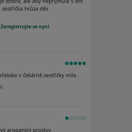
e dobrá, ale aby nepříjmula 5 dní
sestřička hrůza děs
atele Váš účet byl odstraněn
!
Zaregistrujte se nyní
čekáte v čekárně,sestřičky mile.
živatele Petra
tí
ový arogantní proslov