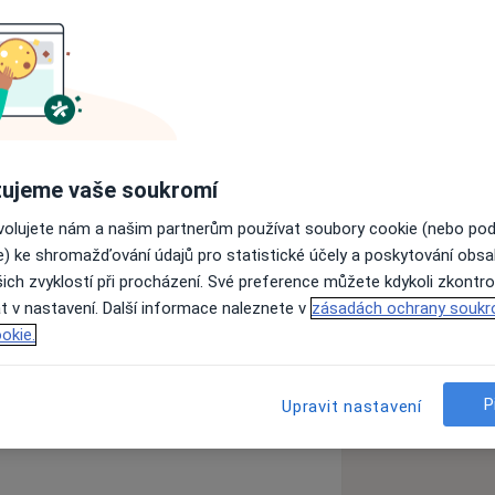
og
Neurolog
ujeme vaše soukromí
Hledejte jinou specializaci
ovolujete nám a našim partnerům používat soubory cookie (nebo po
e) ke shromažďování údajů pro statistické účely a poskytování obs
Ověřte svou pojišťovnu
ich zvyklostí při procházení. Své preference můžete kdykoli zkontro
t v nastavení. Další informace naleznete v
zásadách ochrany soukr
okie.
P
Upravit nastavení