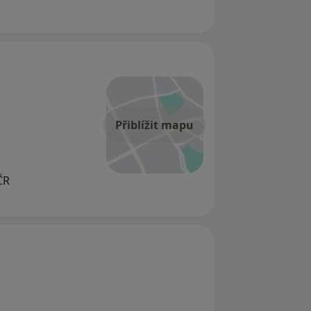
Přiblížit mapu
ČR