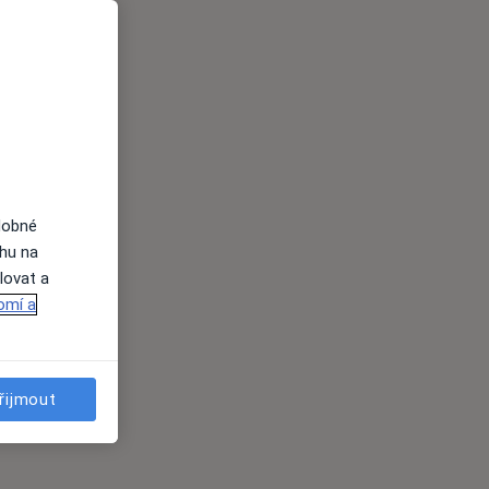
dobné
ahu na
lovat a
omí a
řijmout