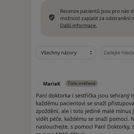
Recenze pacientů jsou pro nás dů
možnost zaplatit za odstranění
Další informace
Další informace.
Hledejte v ná
MariaK
Číslo ověřené
M
Paní doktorka i sestřička jsou sehran
každému pacientovi se snaží přistupova
zpoždění, ale i toto jediné malé mínus 
vidět péče, každému se snaží pomocí. N
naslouchejte, s pomocí Paní Doktorky, s