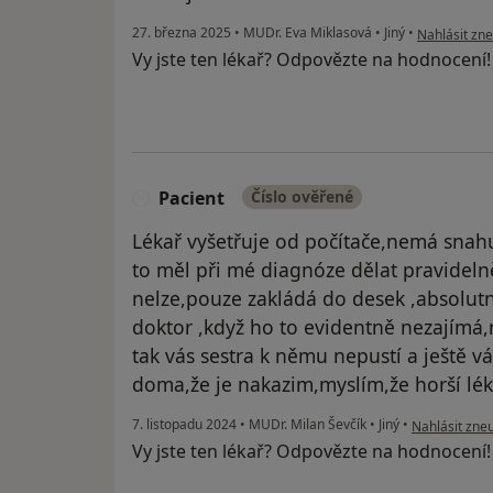
podle názor
27. března 2025
•
MUDr. Eva Miklasová
•
Jiný
•
Nahlásit zne
Vy jste ten lékař? Odpovězte na hodnocení
Pacient
Číslo ověřené
P
Lékař vyšetřuje od počítače,nemá snahu
to měl při mé diagnóze dělat pravideln
nelze,pouze zakládá do desek ,absolut
doktor ,když ho to evidentně nezajímá,
tak vás sestra k němu nepustí a ještě 
doma,že je nakazim,myslím,že horší lék
podle názoru 
7. listopadu 2024
•
MUDr. Milan Ševčík
•
Jiný
•
Nahlásit zneu
Vy jste ten lékař? Odpovězte na hodnocení