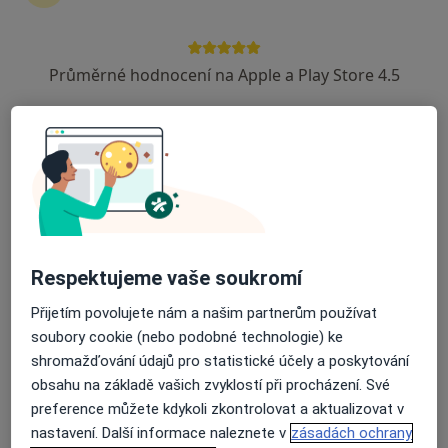
Přeloučská Poliklinika a.s.-
EUROCLINICUM a.s.
Průměrné hodnocení na Apple a Play Store 4.5
·
Více
Internista, Chirurg, Dermatolog
13 názorů
Libušina 203, Přelouč
•
Mapa
Přeloučská Poliklinika a.s.- EUROCLINICUM a.s.
Tato klinika nemá specialisty s dostupnými termíny v online kalendáři
Zobrazit profil
Respektujeme vaše soukromí
Přijetím povolujete nám a našim partnerům používat
soubory cookie (nebo podobné technologie) ke
shromažďování údajů pro statistické účely a poskytování
obsahu na základě vašich zvyklostí při procházení. Své
preference můžete kdykoli zkontrolovat a aktualizovat v
nastavení. Další informace naleznete v
zásadách ochrany