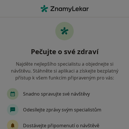
Hla
Vnitřní Lékařství • Pardubice, pardubický
Filtry
• 1
Mapa
Vnitřní lékařství Pardubice
Pečujte o své zdraví
Jak řadíme výsledky vyhledávání?
Najděte nejlepšího specialistu a objednejte si
návštěvu. Stáhněte si aplikaci a získejte bezplatný
Jakou pojišťovnu máte?
přístup k všem funkcím připraveným pro vás:
Snadno spravujte své návštěvy
Odesílejte zprávy svým specialistům
Dostávejte připomenutí o návštěvě