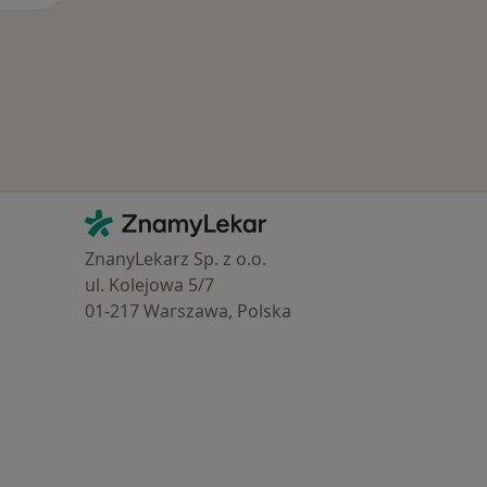
Kontakt
ZnamyLekar - Hlavní stránka
ZnanyLekarz Sp. z o.o.
ul. Kolejowa 5/7
01-217 Warszawa, Polska