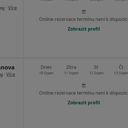
·
Více
log
Online rezervace termínu není k dispozic
Zobrazit profil
anova
Dnes
Zítra
St
Čt
10 Srpen
11 Srpen
12 Srpen
13 Srpe
·
Více
og
Online rezervace termínu není k dispozic
Zobrazit profil