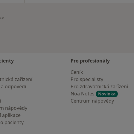
ce
a
cienty
Pro profesionály
Ceník
nická zařízení
Pro specialisty
 a odpovědi
Pro zdravotnická zařízení
Noa Notes
Novinka
i
Centrum nápovědy
um nápovědy
 aplikace
ro pacienty