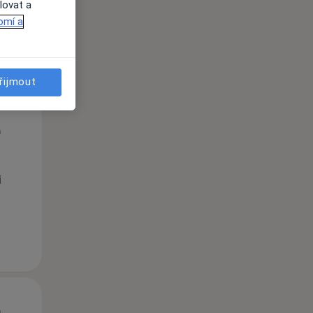
lovat a
omí a
řijmout
Pá
So
Ne
n
14 Srpen
15 Srpen
16 Srpen
i
Pá
So
Ne
n
14 Srpen
15 Srpen
16 Srpen