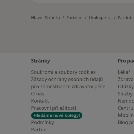
Hlavní Stránka
Zařízení
Urologie
Pardubi
Změna měst
Stránky
Pro pa
Soukromí a soubory cookies
Lékaři
Zásady ochrany osobních údajů
Zdravot
pro zaměstnance zdravotní péče
Otázky
O nás
Služby
Kontakt
Nemoc
Pracovní příležitosti
Centr
Mobilní
Hledáme nové kolegy!
Podmínky
Blog p
Partneři