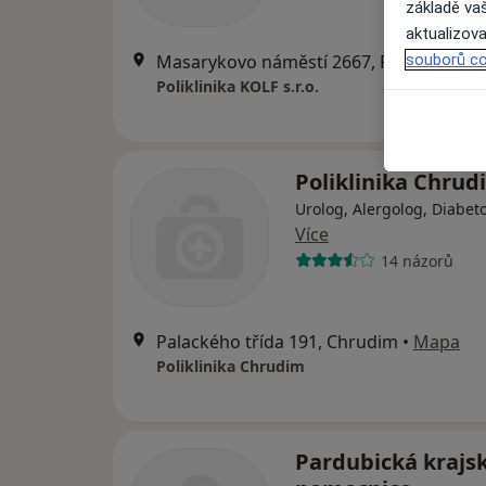
základě vaš
aktualizova
souborů co
Masarykovo náměstí 2667, Pardubice
•
Poliklinika KOLF s.r.o.
Poliklinika Chrud
Urolog, Alergolog, Diabet
Více
14 názorů
Palackého třída 191, Chrudim
•
Mapa
Poliklinika Chrudim
Pardubická krajs