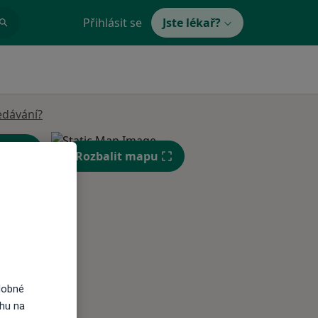
Přihlásit se
Jste lékař?
edávání?
Rozbalit mapu
Pá
So
Ne
n
14 Srpen
15 Srpen
16 Srpen
dobné
ahu na
i