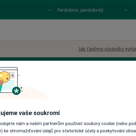
ace, nemoc nebo příjmení
Město nebo region
Jak řadíme výsledky vyhl
r.o.
Dnes
Zítra
St
Čt
ujeme vaše soukromí
10 Srpen
11 Srpen
12 Srpen
13 Srpe
·
ziolog
ovolujete nám a našim partnerům používat soubory cookie (nebo po
e) ke shromažďování údajů pro statistické účely a poskytování obs
Online rezervace termínu není k dispozic