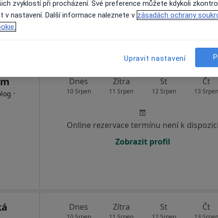
ich zvyklostí při procházení. Své preference můžete kdykoli zkontro
t v nastavení. Další informace naleznete v
zásadách ochrany soukr
Zobrazit profil
okie.
Mapa
P
Upravit nastavení
im
Dnes
Zítra
St
Čt
10 Srpen
11 Srpen
12 Srpen
13 Srpe
·
olog
Online rezervace termínu není k dispozic
Zobrazit profil
ká
Dnes
Zítra
St
Čt
10 Srpen
11 Srpen
12 Srpen
13 Srpe