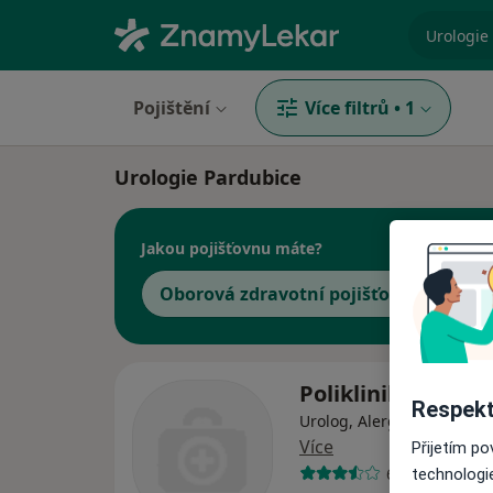
specializ
Pojištění
Více filtrů
•
1
Urologie Pardubice
Jakou pojišťovnu máte?
Oborová zdravotní pojišťovna
Poliklinika KOLF s.
Respekt
Urolog, Alergolog, Aneste
Více
Přijetím p
65 názorů
technologi