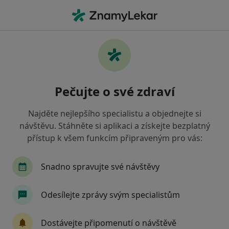
Hla
Zubař • Havlíčkův Brod, vysočina
Filtry
Mapa
Zubař Havlíčkův Brod
Pečujte o své zdraví
Jak řadíme výsledky vyhledávání?
Najděte nejlepšího specialistu a objednejte si
návštěvu. Stáhněte si aplikaci a získejte bezplatný
Jakou pojišťovnu máte?
přístup k všem funkcím připraveným pro vás:
Zdravotní pojišťovna ministerstva vnitra ČR
O
Snadno spravujte své návštěvy
Odesílejte zprávy svým specialistům
Dostávejte připomenutí o návštěvě