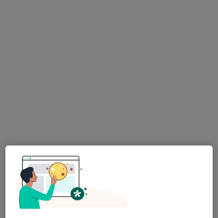
lékař Maryana Kovalchuk
·
Více
Zubař
728 názorů
Na Poříčním právu 376/1, Praha
•
Mapa
HOLISTIC DENTAL AND PHYSIO CENTRE s.r.o.
Tento specialista nenabízí online rezervaci termínu na této adrese.
Rezervovat termín