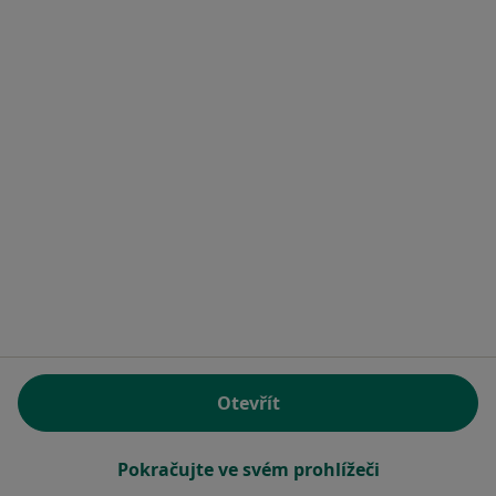
MUDr. Naděžda Venosová
Zubař
4 názory
Humpolecká 244, Havlíčkův Brod
•
Mapa
Zubní ordinace
Tento specialista nenabízí online rezervaci termínu na této adrese.
Otevřít
Rezervovat termín
Pokračujte ve svém prohlížeči