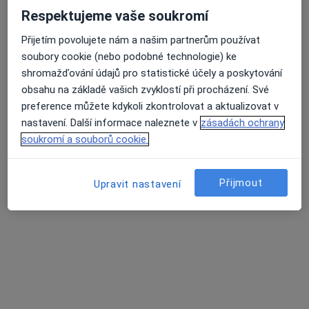
Respektujeme vaše soukromí
Dr. Tetiana Vashchuk
Přijetím povolujete nám a našim partnerům používat
·
Více
Zubař
soubory cookie (nebo podobné technologie) ke
142 názorů
shromažďování údajů pro statistické účely a poskytování
obsahu na základě vašich zvyklostí při procházení. Své
Adresa 1
Adresa 2
Online
preference můžete kdykoli zkontrolovat a aktualizovat v
nastavení. Další informace naleznete v
zásadách ochrany
soukromí a souborů cookie.
Oldřichova 18, Praha
•
Mapa
Apostolydent s.r.o.
Bělení zubů
10 000 Kč
Přijmout
Upravit nastavení
Tento specialista nenabízí online rezervaci termínu na této adrese.
Rezervovat termín