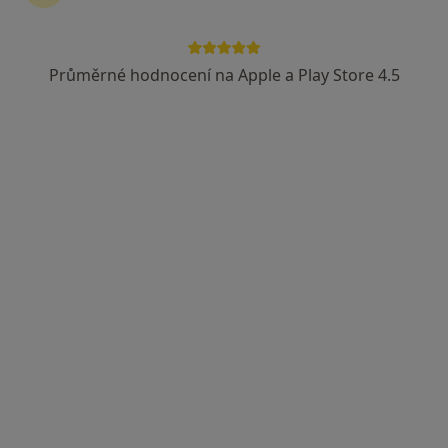
Průměrné hodnocení na Apple a Play Store 4.5
MUDr. Milan Hanusek
·
Více
Zubař, Dentální hygienistka, hygienista
14 názorů
U Stadionu 2187, Havlíčkův Brod
•
Mapa
Praktický zubní lékař
Tento specialista nenabízí online rezervaci termínu na této adrese.
Rezervovat termín