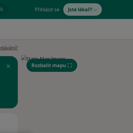
Přihlásit se
Jste lékař?
edávání?
Rozbalit mapu
Čt
Pá
So
n
13 Srpen
14 Srpen
15 Srpen