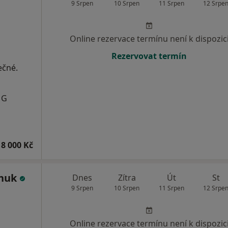
9 Srpen
10 Srpen
11 Srpen
12 Srpe
Online rezervace termínu není k dispozic
Rezervovat termín
ečné.
MG
8 000 Kč
chuk
Dnes
Zítra
Út
St
9 Srpen
10 Srpen
11 Srpen
12 Srpe
Online rezervace termínu není k dispozic