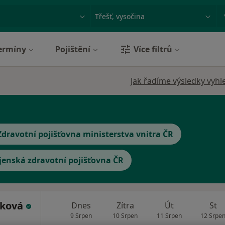
ace, nemoc nebo příjmení
Město nebo region
ermíny
Pojištění
Více filtrů
Jak řadíme výsledky vyhl
Zdravotní pojišťovna ministerstva vnitra ČR
jenská zdravotní pojišťovna ČR
bková
Dnes
Zítra
Út
St
9 Srpen
10 Srpen
11 Srpen
12 Srpe