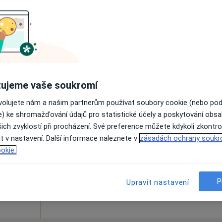
Online rezervace termínu není k dispozic
Rezervovat termín
ujeme vaše soukromí
ovolujete nám a našim partnerům používat soubory cookie (nebo po
něk
Dnes
Zítra
Út
St
e) ke shromažďování údajů pro statistické účely a poskytování obs
9 Srpen
10 Srpen
11 Srpen
12 Srpe
ich zvyklostí při procházení. Své preference můžete kdykoli zkontro
t v nastavení. Další informace naleznete v
zásadách ochrany soukr
okie.
Online rezervace termínu není k dispozic
Rezervovat termín
P
Upravit nastavení