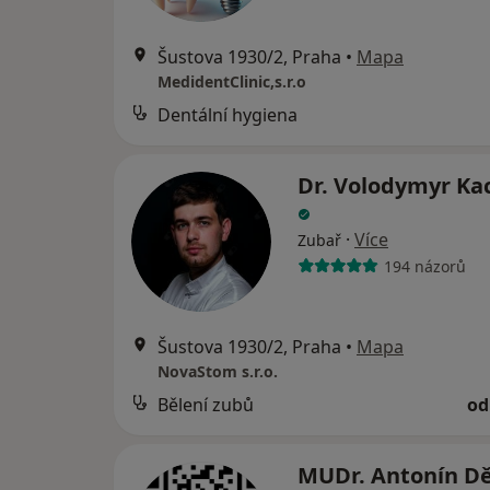
Šustova 1930/2, Praha
•
Mapa
MedidentClinic,s.r.o
Dentální hygiena
Dr. Volodymyr K
·
Více
Zubař
194 názorů
Šustova 1930/2, Praha
•
Mapa
NovaStom s.r.o.
Bělení zubů
od
MUDr. Antonín D