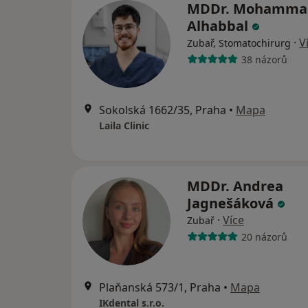
MDDr. Mohamma
Alhabbal
·
V
Zubař, Stomatochirurg
38 názorů
Sokolská 1662/35, Praha
•
Mapa
Laila Clinic
MDDr. Andrea
Jagnešáková
·
Více
Zubař
20 názorů
Plaňanská 573/1, Praha
•
Mapa
IKdental s.r.o.