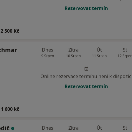
Rezervovat termín
2 500 Kč
achmar
Dnes
Zítra
Út
St
9 Srpen
10 Srpen
11 Srpen
12 Srpe
Online rezervace termínu není k dispozic
Rezervovat termín
 1 600 kč
ědič
Dnes
Zítra
Út
St