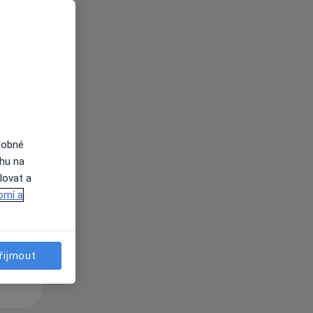
i
dobné
Čt
Pá
So
ahu na
n
13 Srpen
14 Srpen
15 Srpen
lovat a
omí a
i
řijmout