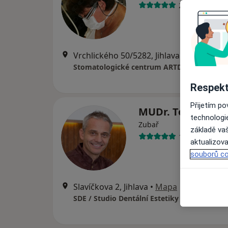
20 názorů
Vrchlického 50/5282, Jihlava
•
Mapa
Stomatologické centrum ARTDENT s.r.o.
Respekt
Přijetím p
MUDr. Tomáš Va
technologi
Zubař
základě vaš
16 názorů
aktualizova
souborů co
Slavíčkova 2, Jihlava
•
Mapa
SDE / Studio Dentální Estetiky