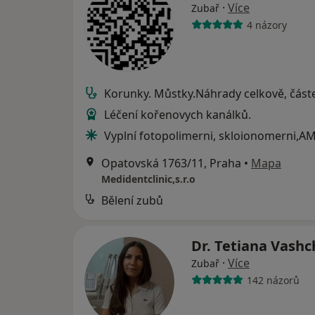
·
Více
Zubař
4 názory
Korunky. Můstky.Náhrady celkově, část
Léčení kořenovych kanálků.
Vyplní fotopolimerni, skloionomerni,A
Opatovská 1763/11, Praha
•
Mapa
Medidentclinic,s.r.o
Bělení zubů
Dr. Tetiana Vash
·
Více
Zubař
142 názorů