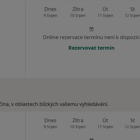
Dnes
Zítra
Út
St
9 Srpen
10 Srpen
11 Srpen
12 Srpe
Online rezervace termínu není k dispozic
Rezervovat termín
očina, v oblastech blízkých vašemu vyhledávání.
Dnes
Zítra
Út
St
9 Srpen
10 Srpen
11 Srpen
12 Srpe