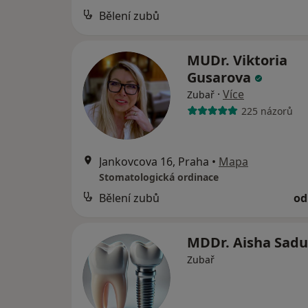
Bělení zubů
MUDr. Viktoria
Gusarova
·
Více
Zubař
225 názorů
Jankovcova 16, Praha
•
Mapa
Stomatologická ordinace
Bělení zubů
od
MDDr. Aisha Sad
Zubař