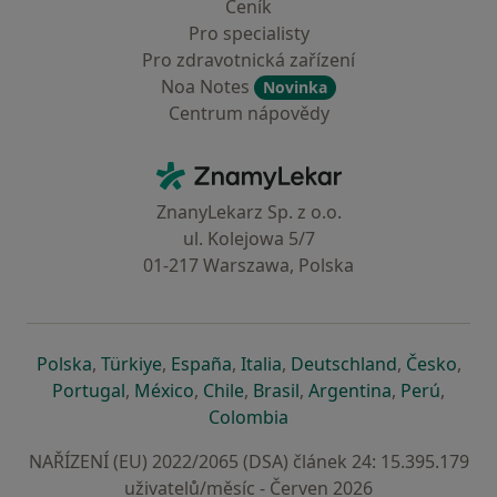
Ceník
Pro specialisty
Pro zdravotnická zařízení
Noa Notes
Novinka
Centrum nápovědy
Kontakt
ZnamyLekar - Hlavní stránka
ZnanyLekarz Sp. z o.o.
ul. Kolejowa 5/7
01-217 Warszawa, Polska
se otevře v nové záložce
se otevře v nové záložce
se otevře v nové záložce
se otevře v nové záložce
se otevře v 
se o
Polska
,
Türkiye
,
España
,
Italia
,
Deutschland
,
Česko
,
se otevře v nové záložce
se otevře v nové záložce
se otevře v nové záložce
se otevře v nové záložc
se otevře v 
se ote
Portugal
,
México
,
Chile
,
Brasil
,
Argentina
,
Perú
,
se otevře v nové záložce
Colombia
NAŘÍZENÍ (EU) 2022/2065 (DSA) článek 24: 15.395.179
uživatelů/měsíc - Červen 2026