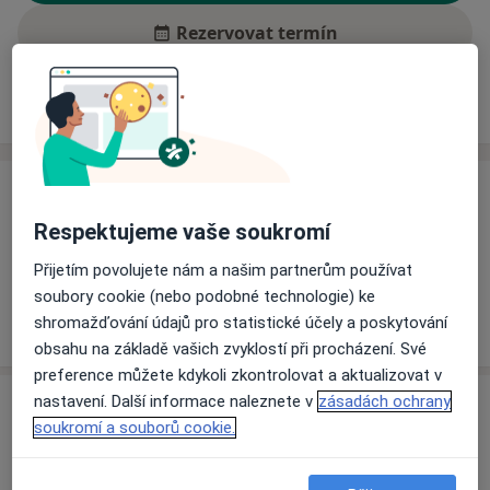
Rezervovat termín
Ceník
Adresy
Názory pacientů (1)
Ceník
Respektujeme vaše soukromí
Informace o službách a cenách nejsou k dispozici
Tento specialista ještě nepřidával žádné informace o
Přijetím povolujete nám a našim partnerům používat
svých službách.
soubory cookie (nebo podobné technologie) ke
shromažďování údajů pro statistické účely a poskytování
obsahu na základě vašich zvyklostí při procházení. Své
preference můžete kdykoli zkontrolovat a aktualizovat v
nastavení. Další informace naleznete v
zásadách ochrany
Adresa
soukromí a souborů cookie.
Ordinace
Telč