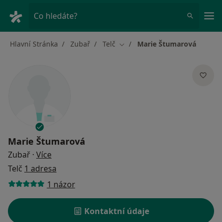
Hla
Co hledáte?
Hlavní Stránka
Zubař
Telč
Marie Štumarová
Změna města
Marie Štumarová
o specializacích
Zubař
·
Více
Telč
1 adresa
1 názor
Kontaktní údaje