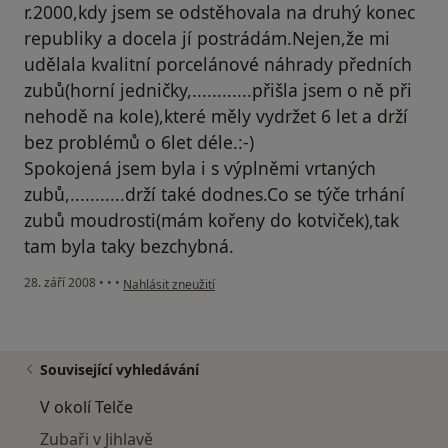
r.2000,kdy jsem se odstěhovala na druhý konec
republiky a docela jí postrádám.Nejen,že mi
udělala kvalitní porcelánové náhrady předních
zubů(horní jedničky,............přišla jsem o ně při
nehodě na kole),které měly vydržet 6 let a drží
bez problémů o 6let déle.:-)
Spokojená jsem byla i s výplněmi vrtaných
zubů,...........drží také dodnes.Co se týče trhání
zubů moudrosti(mám kořeny do kotviček),tak
tam byla taky bezchybná.
podle názoru uživatele Radka M.
28. září 2008
•
•
•
Nahlásit zneužití
Související vyhledávání
V okolí Telče
Zubaři v Jihlavě