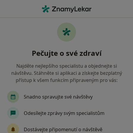
Hla
Zubař • Deštná, jihočeský
Filtry
Mapa
Zubař Deštná
Pečujte o své zdraví
Jak řadíme výsledky vyhledávání?
Najděte nejlepšího specialistu a objednejte si
návštěvu. Stáhněte si aplikaci a získejte bezplatný
Jakou pojišťovnu máte?
přístup k všem funkcím připraveným pro vás:
Snadno spravujte své návštěvy
Odesílejte zprávy svým specialistům
Dostávejte připomenutí o návštěvě