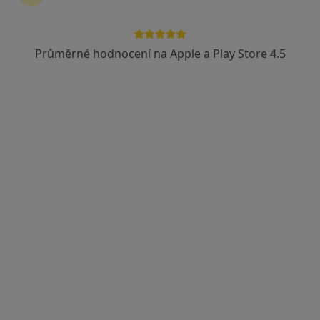
MUDr. Pavel Šmíd
Zubař
Průměrné hodnocení na Apple a Play Store 4.5
14 názorů
Röschova 850, Jindřichův Hradec
•
Mapa
Tento specialista nenabízí online rezervaci termínu na této adrese.
Rezervovat termín
MUDr. Barbora Majerčíková
Zubař