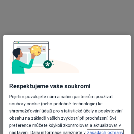
Dr. Valerii Vashchuk
·
Více
Zubař
734 názorů
Doudova 652/10, Praha
•
Mapa
Ludana s.r.o.
Bělení zubů
5 000 Kč
Tento specialista nenabízí online rezervaci termínu na této adrese.
Rezervovat termín
Respektujeme vaše soukromí
Přijetím povolujete nám a našim partnerům používat
soubory cookie (nebo podobné technologie) ke
shromažďování údajů pro statistické účely a poskytování
obsahu na základě vašich zvyklostí při procházení. Své
preference můžete kdykoli zkontrolovat a aktualizovat v
nastavení. Další informace naleznete v
zásadách ochrany