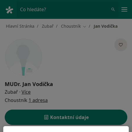
Hla
Co hledáte?
Hlavní Stránka
Zubař
Choustník
Jan Vodička
Změna města
MUDr.
Jan Vodička
o specializacích
Zubař
·
Více
Choustník
1 adresa
Kontaktní údaje