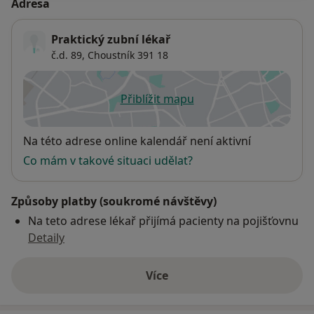
Adresa
Praktický zubní lékař
č.d. 89,
Choustník
391 18
Přiblížit mapu
se otevře v nové záložce
Dostupnost
Na této adrese online kalendář není aktivní
Co mám v takové situaci udělat?
Způsoby platby (soukromé návštěvy)
Na teto adrese lékař přijímá pacienty na pojišťovnu
Detaily
Více
o adrese