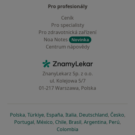
Pro profesionály
Ceník
Pro specialisty
Pro zdravotnická zařízení
Noa Notes
Novinka
Centrum nápovědy
Kontakt
ZnamyLekar - Hlavní stránka
ZnanyLekarz Sp. z o.o.
ul. Kolejowa 5/7
01-217 Warszawa, Polska
se otevře v nové záložce
se otevře v nové záložce
se otevře v nové záložce
se otevře v nové záložce
se otevře v 
se o
Polska
,
Türkiye
,
España
,
Italia
,
Deutschland
,
Česko
,
se otevře v nové záložce
se otevře v nové záložce
se otevře v nové záložce
se otevře v nové záložc
se otevře v 
se ote
Portugal
,
México
,
Chile
,
Brasil
,
Argentina
,
Perú
,
se otevře v nové záložce
Colombia