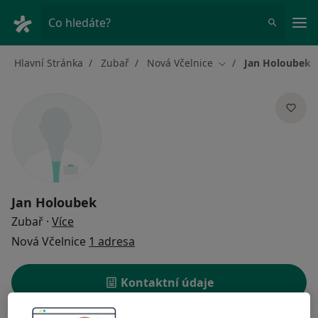
Hla
Co hledáte?
Hlavní Stránka
Zubař
Nová Včelnice
Jan Holoubek
Změna města
Jan Holoubek
o specializacích
Zubař
·
Více
Nová Včelnice
1 adresa
Kontaktní údaje