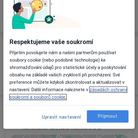
Rezervovat termín
Ceník
Adresy
Názory pacientů
Respektujeme vaše soukromí
Ceník
Přijetím povolujete nám a našim partnerům používat
Informace o službách a cenách nejsou k dispozici
soubory cookie (nebo podobné technologie) ke
Tento specialista ještě nepřidával žádné informace o
shromažďování údajů pro statistické účely a poskytování
svých službách.
obsahu na základě vašich zvyklostí při procházení. Své
preference můžete kdykoli zkontrolovat a aktualizovat v
nastavení. Další informace naleznete v
zásadách ochrany
soukromí a souborů cookie.
Adresa
Přijmout
Upravit nastavení
Zubní laboratoř JIHO - DENT
Na Hliněnce 457,
Nová Včelnice
37842