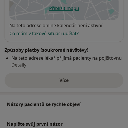
Přiblížit mapu
se otevře v nové záložce
Dostupnost
Na této adrese online kalendář není aktivní
Co mám v takové situaci udělat?
Způsoby platby (soukromé návštěvy)
Na teto adrese lékař přijímá pacienty na pojišťovnu
Detaily
Více
o adrese
Názory pacientů se rychle objeví
Napište svůj první názor