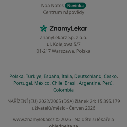
Noa Notes
Novinka
Centrum nápovědy
Kontakt
ZnamyLekar - Hlavní stránka
ZnanyLekarz Sp. z o.o.
ul. Kolejowa 5/7
01-217 Warszawa, Polska
se otevře v nové záložce
se otevře v nové záložce
se otevře v nové záložce
se otevře v nové záložce
se otevře v 
se o
Polska
,
Türkiye
,
España
,
Italia
,
Deutschland
,
Česko
,
se otevře v nové záložce
se otevře v nové záložce
se otevře v nové záložce
se otevře v nové záložc
se otevře v 
se ote
Portugal
,
México
,
Chile
,
Brasil
,
Argentina
,
Perú
,
se otevře v nové záložce
Colombia
NAŘÍZENÍ (EU) 2022/2065 (DSA) článek 24: 15.395.179
uživatelů/měsíc - Červen 2026
www.znamylekar.cz © 2026 - Najděte si lékaře a
objednejte se