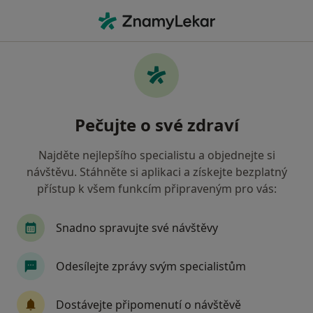
Hla
Zubař • Sezimovo Ústí, jihočeský
Filtry
Mapa
Zubař Sezimovo Ústí
Pečujte o své zdraví
Jak řadíme výsledky vyhledávání?
Najděte nejlepšího specialistu a objednejte si
návštěvu. Stáhněte si aplikaci a získejte bezplatný
Jakou pojišťovnu máte?
přístup k všem funkcím připraveným pro vás:
Všeobecná zdravotní pojišťovna
Zdravotní poj
Snadno spravujte své návštěvy
Odesílejte zprávy svým specialistům
Dostávejte připomenutí o návštěvě