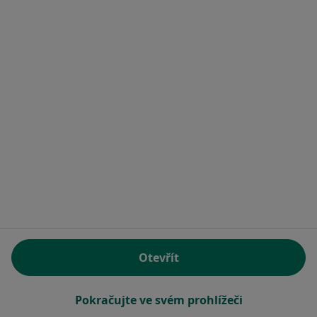
MUDr. Josef Voborník
Zubař
5 názorů
Kpt. Jaroše 2876, Tábor
•
Mapa
Ordinace PL - stomatologa
Tento specialista nenabízí online rezervaci termínu na této adrese.
Otevřít
Rezervovat termín
Pokračujte ve svém prohlížeči