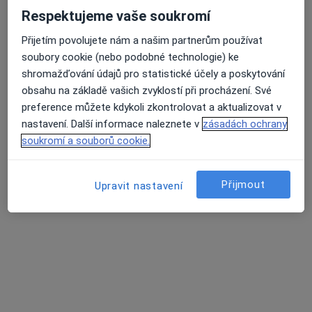
Respektujeme vaše soukromí
Přijetím povolujete nám a našim partnerům používat
soubory cookie (nebo podobné technologie) ke
lékař Maryana Kovalchuk
shromažďování údajů pro statistické účely a poskytování
·
Více
Zubař
obsahu na základě vašich zvyklostí při procházení. Své
730 názorů
preference můžete kdykoli zkontrolovat a aktualizovat v
Na Poříčním právu 376/1, Praha
•
Mapa
nastavení. Další informace naleznete v
zásadách ochrany
HOLISTIC DENTAL AND PHYSIO CENTRE s.r.o.
soukromí a souborů cookie.
Tento specialista nenabízí online rezervaci termínu na této adrese.
Přijmout
Upravit nastavení
Rezervovat termín