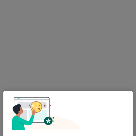
MDDr. Ganna Morozova
·
Více
Zubař
319 názorů
Lupáčova 864/18, Praha
•
Mapa
MODESTO, moderní stomatologie
Zubní vyšetření
od 1 000 kč
Tento specialista nenabízí online rezervaci termínu na této adrese.
Rezervovat termín