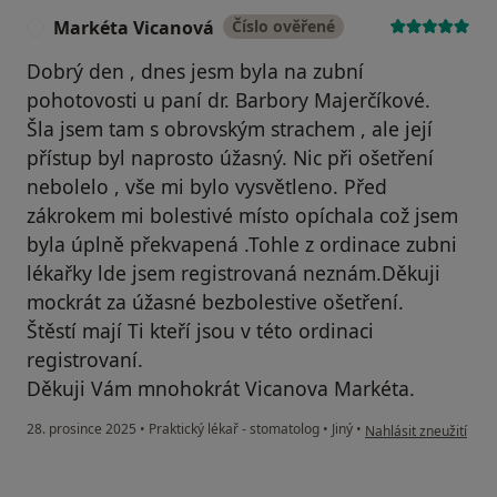
Markéta Vicanová
Číslo ověřené
M
Dobrý den , dnes jesm byla na zubní
pohotovosti u paní dr. Barbory Majerčíkové.
Šla jsem tam s obrovským strachem , ale její
přístup byl naprosto úžasný. Nic při ošetření
nebolelo , vše mi bylo vysvětleno. Před
zákrokem mi bolestivé místo opíchala což jsem
byla úplně překvapená .Tohle z ordinace zubni
lékařky lde jsem registrovaná neznám.Děkuji
mockrát za úžasné bezbolestive ošetření.
Štěstí mají Ti kteří jsou v této ordinaci
registrovaní.
Děkuji Vám mnohokrát Vicanova Markéta.
podle názoru uživate
28. prosince 2025
•
Praktický lékař - stomatolog
•
Jiný
•
Nahlásit zneužití