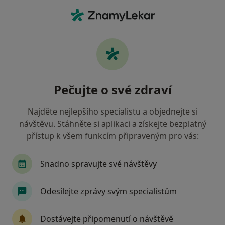
Hla
Zubař • Jindřichův Hradec, jihočeský
Filtry
• 1
Mapa
Doporučení zubaři s Zdravotní pojišťovna
Pečujte o své zdraví
ministerstva vnitra ČR Jindřichův Hradec
Jak řadíme výsledky vyhledávání?
Najděte nejlepšího specialistu a objednejte si
návštěvu. Stáhněte si aplikaci a získejte bezplatný
přístup k všem funkcím připraveným pro vás:
Snadno spravujte své návštěvy
Odesílejte zprávy svým specialistům
MUDr. Barbora Majerčíková
Dostávejte připomenutí o návštěvě
Zubař