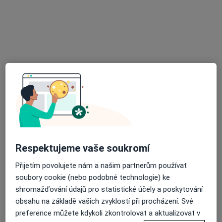
Zubní ordinace
Tento specialista nenabízí online rezervaci termínu na této adrese.
Rezervovat termín
Respektujeme vaše soukromí
MUDr. Dana Princová
Přijetím povolujete nám a našim partnerům používat
Zubař
soubory cookie (nebo podobné technologie) ke
3 názory
shromažďování údajů pro statistické účely a poskytování
Na Hliněnce 477, Nová Včelnice
•
Mapa
obsahu na základě vašich zvyklostí při procházení. Své
Soukromá stomatologická ordinace
preference můžete kdykoli zkontrolovat a aktualizovat v