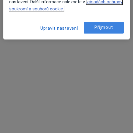
Tento specialista nenabízí online rezervaci termínu na této adrese.
nastavení. Další informace naleznete v
zásadách ochrany
soukromí a souborů cookie.
Rezervovat termín
Přijmout
Upravit nastavení
MUDr. Karel Med
Zubař
12 názorů
Denisova 352, Jindřichův Hradec
•
Mapa
Stomatologická ordinace
Tento specialista nenabízí online rezervaci termínu na této adrese.