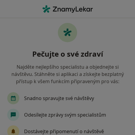
Hla
Zubař • Jihlava, vysočina
Filtry
• 1
Mapa
Doporučení zubaři s Zdravotní pojišťovna
Pečujte o své zdraví
ministerstva vnitra ČR Jihlava
Jak řadíme výsledky vyhledávání?
Najděte nejlepšího specialistu a objednejte si
návštěvu. Stáhněte si aplikaci a získejte bezplatný
přístup k všem funkcím připraveným pro vás:
Snadno spravujte své návštěvy
Odesílejte zprávy svým specialistům
MUDr. Silvia Pollaková
Dostávejte připomenutí o návštěvě
Zubař