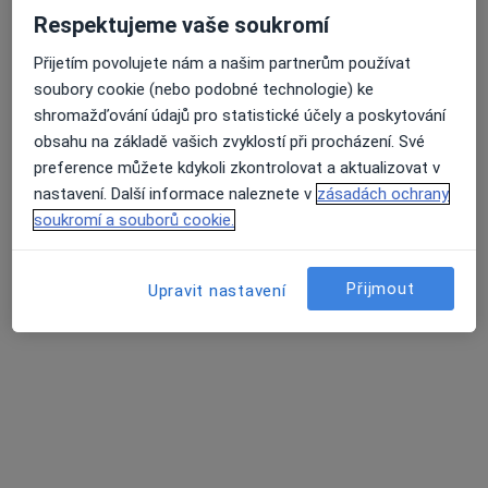
Respektujeme vaše soukromí
Korunky. Můstky.Náhrady celkově, částečné.
Přijetím povolujete nám a našim partnerům používat
Léčení kořenovych kanálků.
soubory cookie (nebo podobné technologie) ke
Vyplní fotopolimerni, skloionomerni,AMG
shromažďování údajů pro statistické účely a poskytování
obsahu na základě vašich zvyklostí při procházení. Své
Adresa 1
Adresa 2
preference můžete kdykoli zkontrolovat a aktualizovat v
nastavení. Další informace naleznete v
zásadách ochrany
Opatovská 1763/11, Praha
•
Mapa
soukromí a souborů cookie.
Medidentclinic,s.r.o
Bělení zubů
8 000 Kč
Přijmout
Upravit nastavení
Tento specialista nenabízí online rezervaci termínu na této adrese.
Rezervovat termín