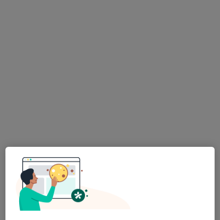
·
Více
Zubař
730 názorů
Na Poříčním právu 376/1, Praha
•
Mapa
HOLISTIC DENTAL AND PHYSIO CENTRE s.r.o.
Tento specialista nenabízí online rezervaci termínu na této adrese.
Rezervovat termín
MUDr. Antonín Dědič
·
Více
Zubař
4 názory