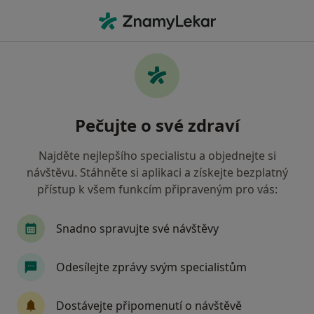
Hla
Zubař • Most, ústecký
Filtry
• 1
Mapa
Doporučení zubaři s Zdravotní pojišťovna
Pečujte o své zdraví
ministerstva vnitra ČR Most
Jak řadíme výsledky vyhledávání?
Najděte nejlepšího specialistu a objednejte si
návštěvu. Stáhněte si aplikaci a získejte bezplatný
přístup k všem funkcím připraveným pro vás:
Snadno spravujte své návštěvy
Odesílejte zprávy svým specialistům
MUDr. Milena Horáčková
Dostávejte připomenutí o návštěvě
Zubař