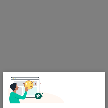
·
Více
Zubař
4 názory
Korunky. Můstky.Náhrady celkově, částečné.
Léčení kořenovych kanálků.
Vyplní fotopolimerni, skloionomerni,AMG
Adresa 1
Adresa 2
Opatovská 1763/11, Praha
•
Mapa
Medidentclinic,s.r.o
Bělení zubů
8 000 Kč
Tento specialista nenabízí online rezervaci termínu na této adrese.
Rezervovat termín