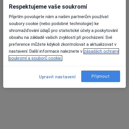
Respektujeme vaše soukromí
Přijetím povolujete nám a našim partnerům používat
soubory cookie (nebo podobné technologie) ke
shromažďování údajů pro statistické účely a poskytování
obsahu na základě vašich zvyklostí při procházení. Své
Dr. Tetiana Vashchuk
preference můžete kdykoli zkontrolovat a aktualizovat v
·
Více
Zubař
nastavení. Další informace naleznete v
zásadách ochrany
142 názorů
soukromí a souborů cookie.
Oldřichova 18, Praha
•
Mapa
Apostolydent s.r.o.
Přijmout
Upravit nastavení
Bělení zubů
10 000 Kč
Tento specialista nenabízí online rezervaci termínu na této adrese.
Rezervovat termín