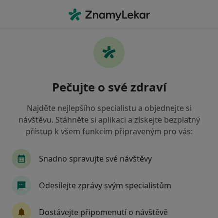
Hla
Zubař • Ústí nad Labem, ústecký
Filtry
• 1
Mapa
Doporučení zubaři s Zdravotní pojišťovna
Pečujte o své zdraví
ministerstva vnitra ČR Ústí nad Labem
Jak řadíme výsledky vyhledávání?
Najděte nejlepšího specialistu a objednejte si
návštěvu. Stáhněte si aplikaci a získejte bezplatný
přístup k všem funkcím připraveným pro vás:
Snadno spravujte své návštěvy
Odesílejte zprávy svým specialistům
Dr. Mihail Mihalachi
Dostávejte připomenutí o návštěvě
·
Více
Zubař