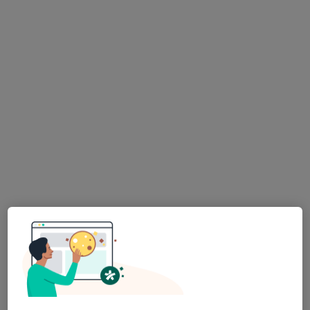
4 názory
Korunky. Můstky.Náhrady celkově, částečné.
Léčení kořenovych kanálků.
Vyplní fotopolimerni, skloionomerni,AMG
Adresa 1
Adresa 2
Opatovská 1763/11, Praha
•
Mapa
Medidentclinic,s.r.o
Bělení zubů
8 000 Kč
Tento specialista nenabízí online rezervaci termínu na této adrese.
Rezervovat termín