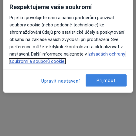
Respektujeme vaše soukromí
Přijetím povolujete nám a našim partnerům používat
soubory cookie (nebo podobné technologie) ke
shromažďování údajů pro statistické účely a poskytování
Dr. Tetiana Vashchuk
obsahu na základě vašich zvyklostí při procházení. Své
·
Více
Zubař
preference můžete kdykoli zkontrolovat a aktualizovat v
142 názorů
nastavení. Další informace naleznete v
zásadách ochrany
Oldřichova 18, Praha
•
Mapa
soukromí a souborů cookie.
Apostolydent s.r.o.
Bělení zubů
10 000 Kč
Přijmout
Upravit nastavení
Tento specialista nenabízí online rezervaci termínu na této adrese.
Rezervovat termín