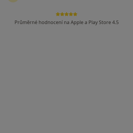
Velka Hradebi 3385/9, Ústí nad Labem
•
Mapa
Zubni ordinace
Průměrné hodnocení na Apple a Play Store 4.5
Tento specialista nenabízí online rezervaci termínu na této adrese.
Rezervovat termín
MDDr. MDDr. Daniel Kábrt
·
Více
Zubař
1 názor
Zeyerova 21, Ústí nad Labem
•
Mapa